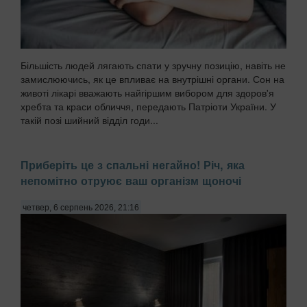
Більшість людей лягають спати у зручну позицію, навіть не
замислюючись, як це впливає на внутрішні органи. Сон на
животі лікарі вважають найгіршим вибором для здоров'я
хребта та краси обличчя, передають Патріоти України. У
такій позі шийний відділ годи...
Приберіть це з спальні негайно! Річ, яка
непомітно отруює ваш організм щоночі
четвер, 6 серпень 2026, 21:16