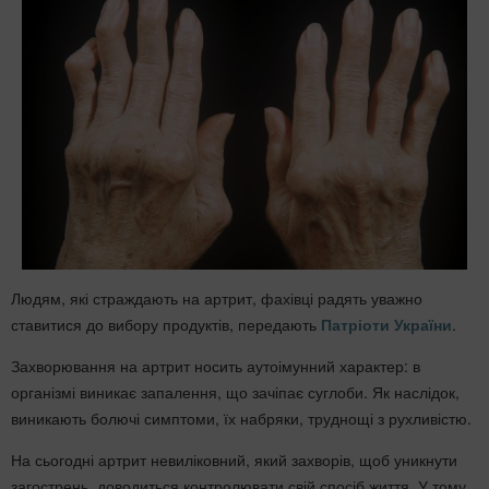
Людям, які страждають на артрит, фахівці радять уважно
ставитися до вибору продуктів, передають
Патріоти України
.
Захворювання на артрит носить аутоімунний характер: в
організмі виникає запалення, що зачіпає суглоби. Як наслідок,
виникають болючі симптоми, їх набряки, труднощі з рухливістю.
На сьогодні артрит невиліковний, який захворів, щоб уникнути
загострень, доводиться контролювати свій спосіб життя. У тому