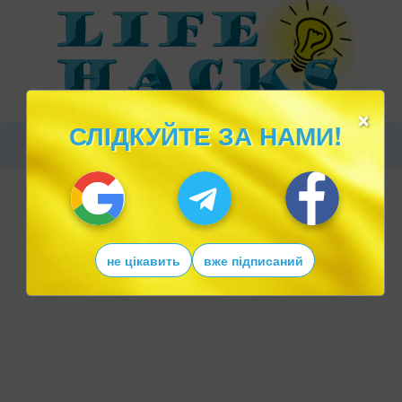
×
СЛІДКУЙТЕ ЗА НАМИ!
не цікавить
вже підписаний