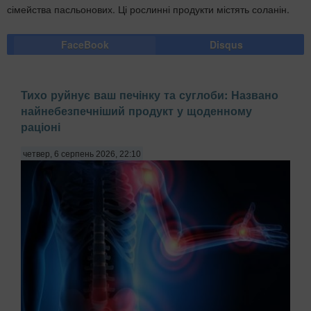
сімейства пасльонових. Ці рослинні продукти містять соланін.
FaceBook
Disqus
Тихо руйнує ваш печінку та суглоби: Названо
найнебезпечніший продукт у щоденному
раціоні
четвер, 6 серпень 2026, 22:10