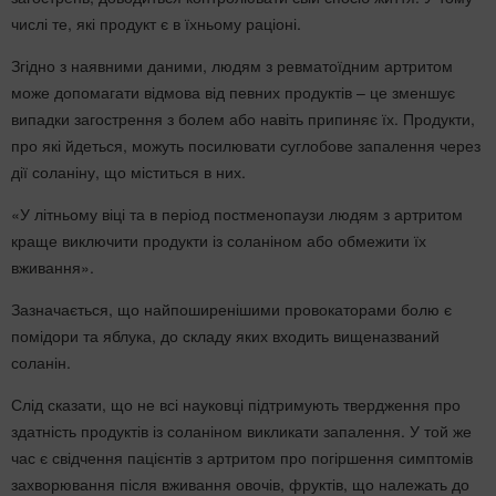
числі те, які продукт є в їхньому раціоні.
Згідно з наявними даними, людям з ревматоїдним артритом
може допомагати відмова від певних продуктів – це зменшує
випадки загострення з болем або навіть припиняє їх. Продукти,
про які йдеться, можуть посилювати суглобове запалення через
дії соланіну, що міститься в них.
«У літньому віці та в період постменопаузи людям з артритом
краще виключити продукти із соланіном або обмежити їх
вживання».
Зазначається, що найпоширенішими провокаторами болю є
помідори та яблука, до складу яких входить вищеназваний
соланін.
Слід сказати, що не всі науковці підтримують твердження про
здатність продуктів із соланіном викликати запалення. У той же
час є свідчення пацієнтів з артритом про погіршення симптомів
захворювання після вживання овочів, фруктів, що належать до