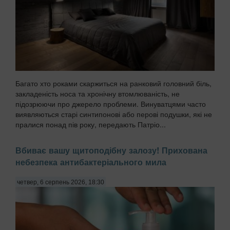
Багато хто роками скаржиться на ранковий головний біль,
закладеність носа та хронічну втомлюваність, не
підозрюючи про джерело проблеми. Винуватцями часто
виявляються старі синтипонові або перові подушки, які не
пралися понад пів року, передають Патріо...
Вбиває вашу щитоподібну залозу! Прихована
небезпека антибактеріального мила
четвер, 6 серпень 2026, 18:30