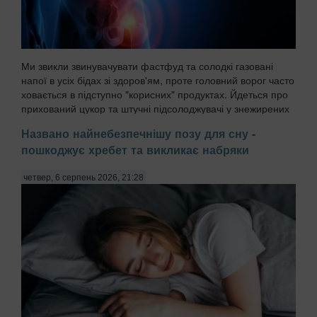
Ми звикли звинувачувати фастфуд та солодкі газовані
напої в усіх бідах зі здоров'ям, проте головний ворог часто
ховається в підступно "корисних" продуктах. Йдеться про
прихований цукор та штучні підсолоджувачі у знежирених
йогуртах, соусах і готових сн...
Названо найнебезпечнішу позу для сну -
пошкоджує хребет та викликає набряки
четвер, 6 серпень 2026, 21:28