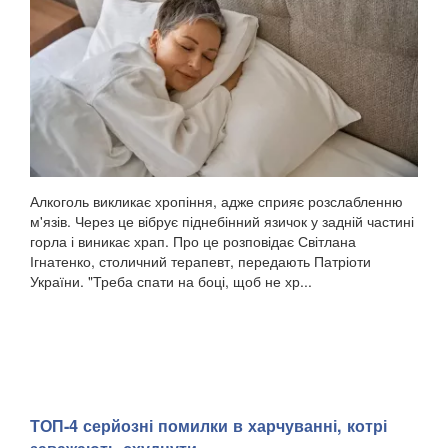
Алкоголь викликає хропіння, адже сприяє розслабленню
м'язів. Через це вібрує піднебінний язичок у задній частині
горла і виникає храп. Про це розповідає Світлана
Ігнатенко, столичний терапевт, передають Патріоти
України. "Треба спати на боці, щоб не хр...
ТОП-4 серйозні помилки в харчуванні, котрі