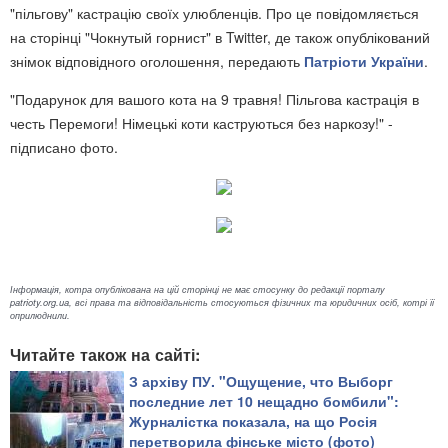
"пільгову" кастрацію своїх улюбленців. Про це повідомляється
на сторінці "Чокнутый горнист" в Twitter, де також опублікований
знімок відповідного оголошення, передають
Патріоти України
.
"Подарунок для вашого кота на 9 травня! Пільгова кастрація в
честь Перемоги! Німецькі коти каструються без наркозу!" -
підписано фото.
Інформація, котра опублікована на цій сторінці не має стосунку до редакції порталу
patrioty.org.ua, всі права та відповідальність стосуються фізичних та юридичних осіб, котрі її
оприлюднили.
Читайте також на сайті:
З архіву ПУ. "Ощущение, что Выборг
последние лет 10 нещадно бомбили":
Журналістка показала, на що Росія
перетворила фінське місто (фото)