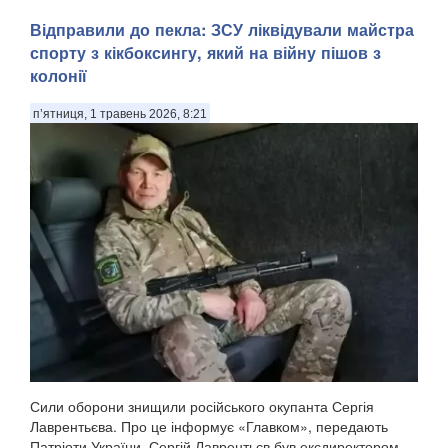
Відправили до пекла: ЗСУ ліквідували майстра
спорту з кікбоксингу, який на війну пішов з
колонії
п’ятниця, 1 травень 2026, 8:21
Сили оборони знищили російського окупанта Сергія
Лаврентьєва. Про це інформує «Главком», передають
Патріоти України. Сергій Лаврентьєв був ексдиректором