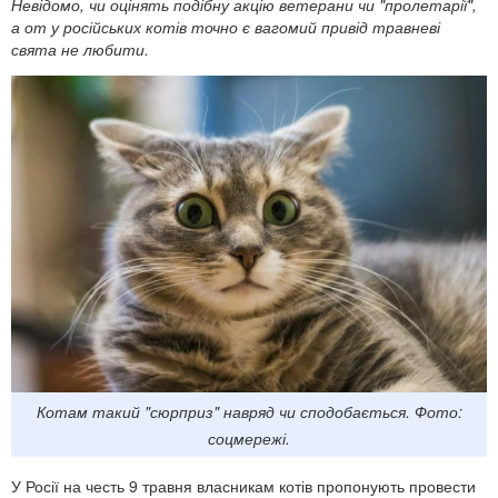
Невідомо, чи оцінять подібну акцію ветерани чи "пролетарії",
а от у російських котів точно є вагомий привід травневі
свята не любити.
Котам такий "сюрприз" навряд чи сподобається. Фото:
соцмережі.
У Росії на честь 9 травня власникам котів пропонують провести