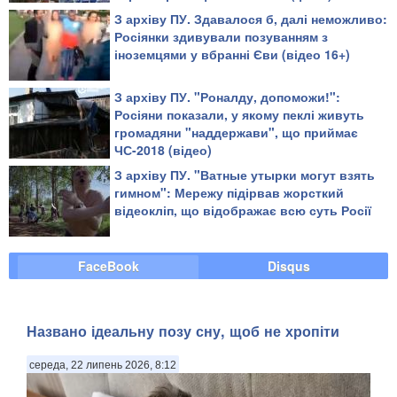
З архіву ПУ. Здавалося б, далі неможливо:
Росіянки здивували позуванням з
іноземцями у вбранні Єви (відео 16+)
З архіву ПУ. "Роналду, допоможи!":
Росіяни показали, у якому пеклі живуть
громадяни "наддержави", що приймає
ЧС-2018 (відео)
З архіву ПУ. "Ватные утырки могут взять
гимном": Мережу підірвав жорсткий
відеокліп, що відображає всю суть Росії
FaceBook
Disqus
Названо ідеальну позу сну, щоб не хропіти
середа, 22 липень 2026, 8:12