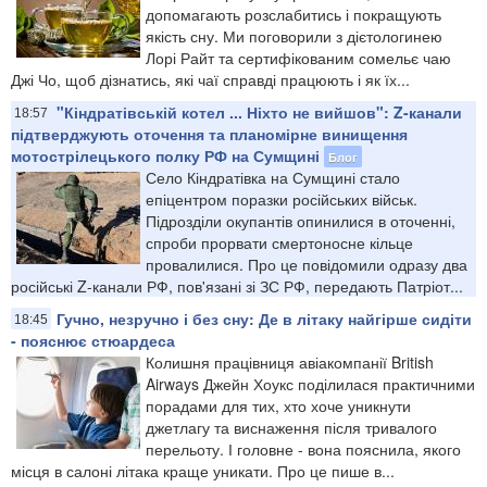
допомагають розслабитись і покращують
якість сну. Ми поговорили з дієтологинею
Лорі Райт та сертифікованим сомельє чаю
Джі Чо, щоб дізнатись, які чаї справді працюють і як їх...
"Кіндратівській котел ... Ніхто не вийшов": Z-канали
18:57
підтверджують оточення та планомірне винищення
мотострілецького полку РФ на Сумщині
Блог
Село Кіндратівка на Сумщині стало
епіцентром поразки російських військ.
Підрозділи окупантів опинилися в оточенні,
спроби прорвати смертоносне кільце
провалилися. Про це повідомили одразу два
російські Z-канали РФ, пов'язані зі ЗС РФ, передають Патріот...
Гучно, незручно і без сну: Де в літаку найгірше сидіти
18:45
- пояснює стюардеса
Колишня працівниця авіакомпанії British
Airways Джейн Хоукс поділилася практичними
порадами для тих, хто хоче уникнути
джетлагу та виснаження після тривалого
перельоту. І головне - вона пояснила, якого
місця в салоні літака краще уникати. Про це пише в...