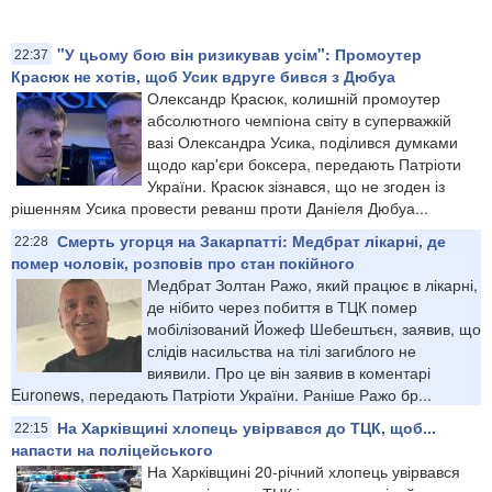
"У цьому бою він ризикував усім": Промоутер
22:37
Красюк не хотів, щоб Усик вдруге бився з Дюбуа
Олександр Красюк, колишній промоутер
абсолютного чемпіона світу в суперважкій
вазі Олександра Усика, поділився думками
щодо кар'єри боксера, передають Патріоти
України. Красюк зізнався, що не згоден із
рішенням Усика провести реванш проти Даніеля Дюбуа...
Смерть угорця на Закарпатті: Медбрат лікарні, де
22:28
помер чоловік, розповів про стан покійного
Медбрат Золтан Ражо, який працює в лікарні,
де нібито через побиття в ТЦК помер
мобілізований Йожеф Шебештьєн, заявив, що
слідів насильства на тілі загиблого не
виявили. Про це він заявив в коментарі
Euronews, передають Патріоти України. Раніше Ражо бр...
На Харківщині хлопець увірвався до ТЦК, щоб...
22:15
напасти на поліцейського
На Харківщині 20-річний хлопець увірвався