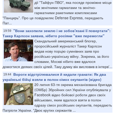
дії "Тайфун ПВО", яка посяде проміжне місце
між зенітними гарматами та зенітно-
гарматними ракетними комплексами
"Панцирь". Про це повідомляє Defense Express, передають
Пат...
"Вони захопили землю і не зобов'язані її повертати":
19:59
Такер Карлсон заявив, нібито росіяни "вже перемогли"
Скандальний американський блогер,
проросійський журналіст Такер Карлсон
видав нову порцію сумнівних заяв про
російсько-українську війну. Зокрема, за його
словами, Москві нібито вже вдалося
домогтися деяких своїх цілей. Таку думку він висловив в інтерв'...
Вороги відстрілювалися й кидали гранати: Як два
19:44
українські бійці взяли в полон сімох окупантів (відео)
20 липня 63-тя окрема механізована бригада
(ОМБр) Збройних сил України опублікувала у
Facebook відео бойової роботи двох своїх
військових, яким вдалося взяти в полон
одразу сімох російських окупантів, передають
Патріоти України. "Двоє крутих сержантів ...