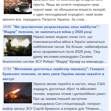
гіркота. Якщо ви хочете покращити смак
чорної кави, не збільшуючи кількість калорій,
є один несподіваний інгредієнт, який може
змінити все, передають Патріоти України. За слов...
"Ми прагматично розраховуємо своє майбутнє":
18:05
"Мадяр" пояснив, чи закінчиться війна у 2025 році
Наразі немає жодних ознак того, що
повномасштабна війна в Україні закінчиться
найближчим часом. Ба більше, найімовірніше,
вона продовжиться після 2025 року. Таку
думку висловив командувач Силами
безпілотних систем ЗСУ Роберт "Мадяр" Бровді на міжнародн...
"Матимемо достатньо серйозну перевагу": Генерал
17:53
Кривонос пояснив, за яких умов Україна зможе перейти в
наступ
Україна зможе перейти в наступ, якщо США
нададуть достатньо зброї та військової
техніки, зокрема літаків і далекобійних ракет.
Про це заявив перший заступник
командувача Сил спецоперацій, генерал-
майор запасу ЗСУ Сергій Кривонос в інтервʼю для "Новини....