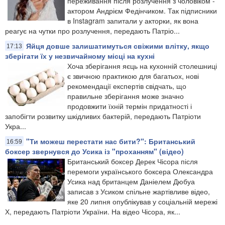
переживання після розлучення з чоловіком -
актором Андрієм Федінчиком. Так підписники
в Instagram запитали у акторки, як вона
реагує на чутки про розлучення, передають Патріо...
Яйця довше залишатимуться свіжими влітку, якщо
17:13
зберігати їх у незвичайному місці на кухні
Хоча зберігання яєць на кухонній столешниці
є звичною практикою для багатьох, нові
рекомендації експертів свідчать, що
правильне зберігання може значно
продовжити їхній термін придатності і
запобігти розвитку шкідливих бактерій, передають Патріоти
Укра...
"Ти можеш перестати нас бити?": Британський
16:59
боксер звернувся до Усика із "проханням" (відео)
Британський боксер Дерек Чісора після
перемоги українського боксера Олександра
Усика над британцем Даніелем Дюбуа
записав з Усиком спільне жартівливе відео,
яке 20 липня опублікував у соціальній мережі
Х, передають Патріоти України. На відео Чісора, як...