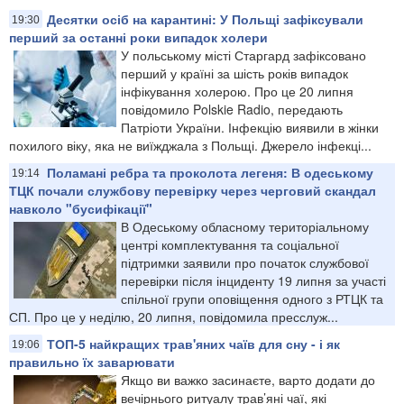
Десятки осіб на карантині: У Польщі зафіксували
19:30
перший за останні роки випадок холери
У польському місті Старгард зафіксовано
перший у країні за шість років випадок
інфікування холерою. Про це 20 липня
повідомило Polskie Radio, передають
Патріоти України. Інфекцію виявили в жінки
похилого віку, яка не виїжджала з Польщі. Джерело інфекці...
Поламані ребра та проколота легеня: В одеському
19:14
ТЦК почали службову перевірку через черговий скандал
навколо "бусифікації"
В Одеському обласному територіальному
центрі комплектування та соціальної
підтримки заявили про початок службової
перевірки після інциденту 19 липня за участі
спільної групи оповіщення одного з РТЦК та
СП. Про це у неділю, 20 липня, повідомила пресслуж...
ТОП-5 найкращих трав'яних чаїв для сну - і як
19:06
правильно їх заварювати
Якщо ви важко засинаєте, варто додати до
вечірнього ритуалу трав’яні чаї, які