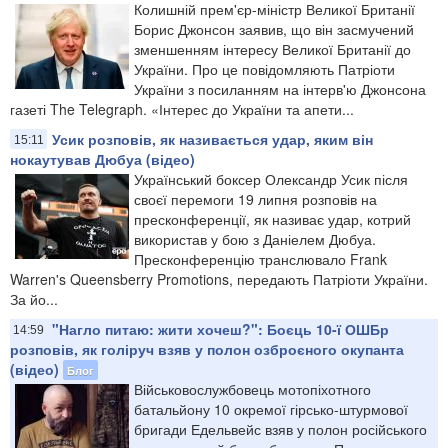
Колишній прем'єр-міністр Великої Британії
Борис Джонсон заявив, що він засмучений
зменшенням інтересу Великої Британії до
України. Про це повідомляють Патріоти
України з посиланням на інтерв'ю Джонсона
газеті The Telegraph. «Інтерес до України та апети...
Усик розповів, як називається удар, яким він
15:11
нокаутував Дюбуа (відео)
Український боксер Олександр Усик після
своєї перемоги 19 липня розповів на
пресконференції, як називає удар, котрий
використав у бою з Даніелем Дюбуа.
Пресконференцію транслювало Frank
Warren's Queensberry Promotions, передають Патріоти України.
За йо...
"Нагло питаю: жити хочеш?": Боєць 10-ї ОШБр
14:59
розповів, як голіруч взяв у полон озброєного окупанта
(відео)
Блог
Військовослужбовець мотопіхотного
батальйону 10 окремої гірсько-штурмової
бригади Едельвейс взяв у полон російського