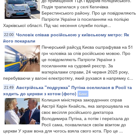
до приміщення ТЦК і вдарив поліцейського.
Подія трапилася у селі Кегичівка
Берестинського району. Про це повідомляють
Патріоти України із посиланням на поліцію
Харківської області. Під час несення служби поліце...
Чоловік співав російською у київському метро: Як
22:00
його покарали
Печерський райсуд Києва оштрафував на 51
грн чоловіка за спів російською мовою. Про
це повідомляють Патріоти України з
посиланням на судовий реєстр. За
матеріалами справи, 24 червня 2025 року,
перебуваючи у вагоні електротягу, який рухався в напрямку с...
Австрійська "подружка" Путіна оселилася в Росії та
21:49
ходить до церкви з котом (фото)
Блог
Колишня міністерка закордонних справ
Австрії Карін Кнайсль, яка запрошувала на
своє весілля російського диктатора
Володимира Путіна, а потім і переїхала до
Росії сама, похвалилася своїм візитом до
церкви У храм вона для чогось взяла свого кота. Про це ...