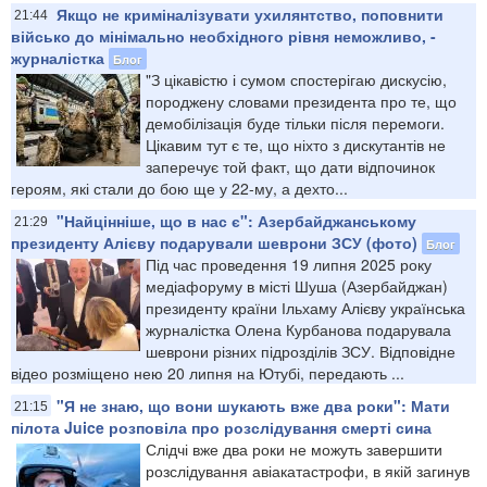
Якщо не криміналізувати ухилянтство, поповнити
21:44
військо до мінімально необхідного рівня неможливо, -
журналістка
Блог
"З цікавістю і сумом спостерігаю дискусію,
породжену словами президента про те, що
демобілізація буде тільки після перемоги.
Цікавим тут є те, що ніхто з дискутантів не
заперечує той факт, що дати відпочинок
героям, які стали до бою ще у 22-му, а дехто...
"Найцінніше, що в нас є": Азербайджанському
21:29
президенту Алієву подарували шеврони ЗСУ (фото)
Блог
Під час проведення 19 липня 2025 року
медіафоруму в місті Шуша (Азербайджан)
президенту країни Ільхаму Алієву українська
журналістка Олена Курбанова подарувала
шеврони різних підрозділів ЗСУ. Відповідне
відео розміщено нею 20 липня на Ютубі, передають ...
"Я не знаю, що вони шукають вже два роки": Мати
21:15
пілота Juice розповіла про розслідування смерті сина
Слідчі вже два роки не можуть завершити
розслідування авіакатастрофи, в якій загинув