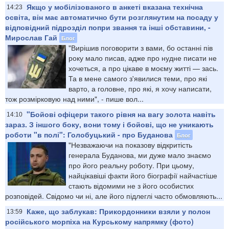
Якщо у мобілізованого в анкеті вказана технічна
14:23
освіта, він має автоматично бути розглянутим на посаду у
відповідний підрозділ попри звання та інші обставини, -
Мирослав Гай
Блог
"Вирішив поговорити з вами, бо останні пів
року мало писав, адже про нудне писати не
хочеться, а про цікаве в моєму житті — зась.
Та в мене самого з'явилися теми, про які
варто, а головне, про які, я хочу написати,
тож розмірковую над ними", - пише вол...
"Бойові офіцери такого рівня на вагу золота навіть
14:10
зараз. З іншого боку, вони тому і бойові, що не уникають
роботи "в полі": Голобуцький - про Буданова
Блог
"Незважаючи на показову відкритість
генерала Буданова, ми дуже мало знаємо
про його реальну роботу. При цьому,
найцікавіші факти його біографії найчастіше
стають відомими не з його особистих
розповідей. Свідомо чи ні, але його підлеглі часто обмовляють...
Каже, що заблукав: Прикордонники взяли у полон
13:59
російського морпіха на Курському напрямку (фото)