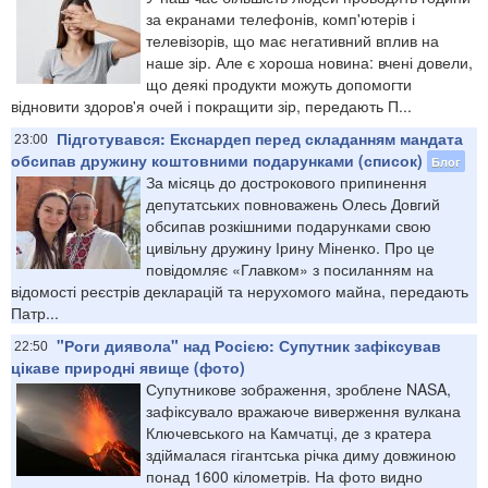
за екранами телефонів, комп'ютерів і
телевізорів, що має негативний вплив на
наше зір. Але є хороша новина: вчені довели,
що деякі продукти можуть допомогти
відновити здоров'я очей і покращити зір, передають П...
Підготувався: Екснардеп перед складанням мандата
23:00
обсипав дружину коштовними подарунками (список)
Блог
За місяць до дострокового припинення
депутатських повноважень Олесь Довгий
обсипав розкішними подарунками свою
цивільну дружину Ірину Міненко. Про це
повідомляє «Главком» з посиланням на
відомості реєстрів декларацій та нерухомого майна, передають
Патр...
"Роги диявола" над Росією: Супутник зафіксував
22:50
цікаве природні явище (фото)
Супутникове зображення, зроблене NASA,
зафіксувало вражаюче виверження вулкана
Ключевського на Камчатці, де з кратера
здіймалася гігантська річка диму довжиною
понад 1600 кілометрів. На фото видно