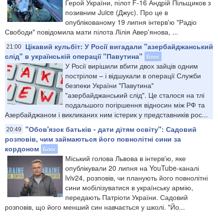
Герой України, пілот F-16 Андрій Пільщиков з
позивним Juice (Джус). Про це в
опублікованому 19 липня інтерв'ю "Радіо
Свободи" повідомила мати пілота Лілія Авер'янова, ...
Цікавий кульбіт: У Росії вигадали "азербайджанський
21:00
слід" в українській операції "Павутина"
Блог
У Росії вирішили вбити двох зайців одним
пострілом – і відшукали в операції Служби
безпеки України "Павутина"
"азербайджанський слід". Це сталося на тлі
подальшого погіршення відносин між РФ та
Азербайджаном і викликаних ним істерик у представників рос...
"Обов'язок батьків - дати дітям освіту": Садовий
20:49
розповів, чим займаються його повнолітні сини за
кордоном
Блог
Міський голова Львова в інтерв'ю, яке
опублікували 20 липня на YouTube-каналі
lviv24, розповів, чи планують його повнолітні
сини мобілізуватися в українську армію,
передають Патріоти України. Садовий
розповів, що його менший син навчається у школі. "Йо...