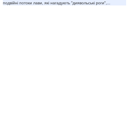
подвійні потоки лави, які нагадують "диявольські роги",...