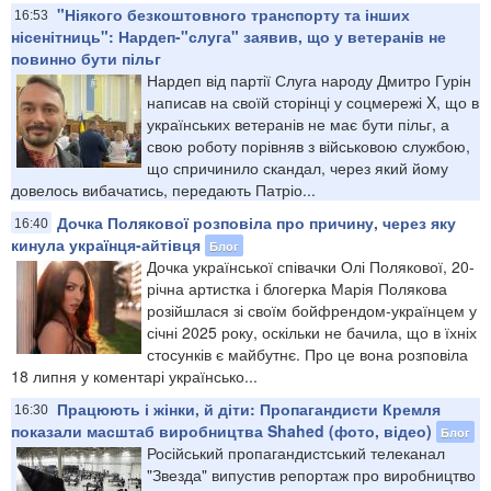
"Ніякого безкоштовного транспорту та інших
16:53
нісенітниць": Нардеп-"слуга" заявив, що у ветеранів не
повинно бути пільг
Нардеп від партії Слуга народу Дмитро Гурін
написав на своїй сторінці у соцмережі X, що в
українських ветеранів не має бути пільг, а
свою роботу порівняв з військовою службою,
що спричинило скандал, через який йому
довелось вибачатись, передають Патріо...
Дочка Полякової розповіла про причину, через яку
16:40
кинула українця-айтівця
Блог
Дочка української співачки Олі Полякової, 20-
річна артистка і блогерка Марія Полякова
розійшлася зі своїм бойфрендом-українцем у
січні 2025 року, оскільки не бачила, що в їхніх
стосунків є майбутнє. Про це вона розповіла
18 липня у коментарі українсько...
Працюють і жінки, й діти: Пропагандисти Кремля
16:30
показали масштаб виробництва Shahed (фото, відео)
Блог
Російський пропагандистський телеканал
"Звезда" випустив репортаж про виробництво