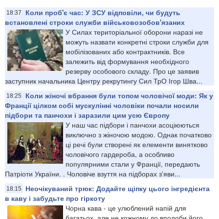
Коли проб'є час: У ЗСУ відповіли, чи будуть
18:37
встановлені строки служби військовозобов'язаних
У Силах територіальної оборони наразі не
можуть назвати конкретні строки служби для
мобілізованих або контрактників. Все
залежить від формування необхідного
резерву особового складу. Про це заявив
заступник начальника Центру рекрутингу Сил ТрО Ігор Шва...
Коли жіночі вбрання були топом чоловічої моди: Як у
18:25
Франції цілком собі мускулінні чоловіки почали носили
підбори та панчохи і заразили цим усю Європу
У наш час підбори і панчохи асоціюються
виключно з жіночою модою. Однак початково
ці речі були створені як елементи винятково
чоловічого гардероба, а особливо
популярними стали у Франції, передають
Патріоти України. . Чоловіче взуття на підборах з'яви...
Неочікуваний трюк: Додайте щіпку цього інгредієнта
18:15
в каву і забудьте про гіркоту
Чорна кава - це улюблений напій для
багатьох, але не кожному до вподоби його