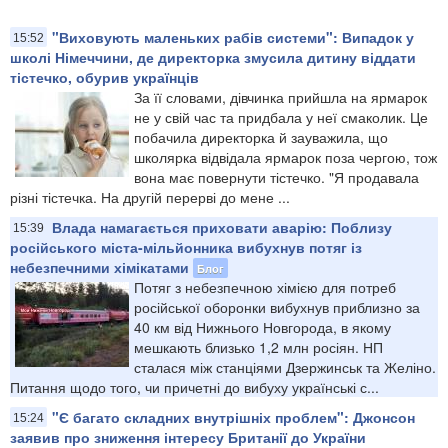
"Виховують маленьких рабів системи": Випадок у
15:52
школі Німеччини, де директорка змусила дитину віддати
тістечко, обурив українців
За її словами, дівчинка прийшла на ярмарок
не у свій час та придбала у неї смаколик. Це
побачила директорка й зауважила, що
школярка відвідала ярмарок поза чергою, тож
вона має повернути тістечко. "Я продавала
різні тістечка. На другій перерві до мене ...
Влада намагається приховати аварію: Поблизу
15:39
російського міста-мільйонника вибухнув потяг із
небезпечними хімікатами
Блог
Потяг з небезпечною хімією для потреб
російської оборонки вибухнув приблизно за
40 км від Нижнього Новгорода, в якому
мешкають близько 1,2 млн росіян. НП
сталася між станціями Дзержинськ та Желіно.
Питання щодо того, чи причетні до вибуху українські с...
"Є багато складних внутрішніх проблем": Джонсон
15:24
заявив про зниження інтересу Британії до України