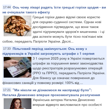
Ось чому лікарі радять їсти грецькі горіхи щодня - ви
17:44
не очікували такого ефекту
Грецькі горіхи давно відомі своєю користю
для серцево-судинної системи. Однак нові
дослідження підтвердили, що вони також
здатні підтримувати здоров'я кишечника - і ці
два аспекти можуть бути тісно пов'язані між
собою, передають Патріоти України. Дослі...
Пільговий період закінчується: Ось кому з
17:33
підприємців в Україні загрожують штрафи з 1 серпня
З 1 серпня 2025 року в Україні повертаються
штрафи за порушення вимог законодавства
щодо реєстраторів розрахункових операцій
(РРО та ПРРО), передають Патріоти України.
Для бізнесу це означає повернення до
фінансових санкцій у повному розмірі: 100% від ...
"Ми ніколи не дізнаємося як насправді було":
17:21
Наталка Денисенко вперше прокоментувала розлучення
Українська акторка Наталка Денисенко
вперше відверто висловилася про особисті