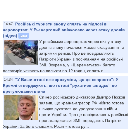
Російські туристи знову сплять на підлозі в
14:47
аеропортах: У РФ черговий авіаколапс через атаку дронів
(відео)
Блог
У російських аеропортах через нічну атаку
дронів знову почалися масові скасування та
затримки рейсів. Про це повідомляють
Патріоти України з посиланням на російські
ЗМІ. Зокрема, у «Шереметьєво» багато
пасажирів чекають на вильоти по 12 годин, сплять п...
"У Вашингтоні вже зрозуміли, що це непросто": У
14:34
Кремлі стверджують, що готові "рухатися швидко" до
врегулювання війни
Спікер російського диктатора Дмитро Пєсков
заявив, що країна-агресор РФ нібито готова
швидко рухатися до урегулювання війни
проти України. Про це повідомляють російські
пропагандистські ЗМІ, передають Патріоти
України. За його словами, Росія «готова ру...