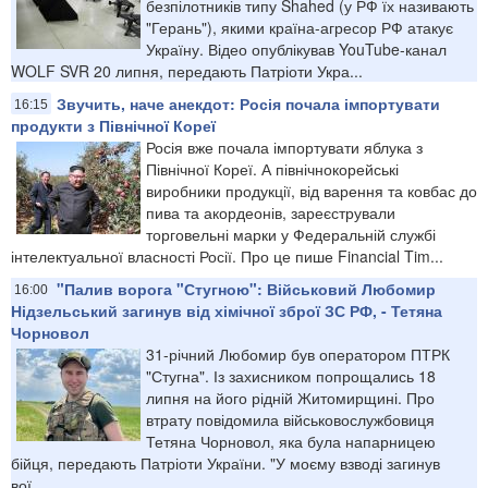
безпілотників типу Shahed (у РФ їх називають
"Герань"), якими країна-агресор РФ атакує
Україну. Відео опублікував YouTube-канал
WOLF SVR 20 липня, передають Патріоти Укра...
Звучить, наче анекдот: Росія почала імпортувати
16:15
продукти з Північної Кореї
Росія вже почала імпортувати яблука з
Північної Кореї. А північнокорейські
виробники продукції, від варення та ковбас до
пива та акордеонів, зареєстрували
торговельні марки у Федеральній службі
інтелектуальної власності Росії. Про це пише Financial Tim...
"Палив ворога "Стугною": Військовий Любомир
16:00
Нідзельський загинув від хімічної зброї ЗС РФ, - Тетяна
Чорновол
31-річний Любомир був оператором ПТРК
"Стугна". Із захисником попрощались 18
липня на його рідній Житомирщині. Про
втрату повідомила військовослужбовиця
Тетяна Чорновол, яка була напарницею
бійця, передають Патріоти України. "У моєму взводі загинув
вої...