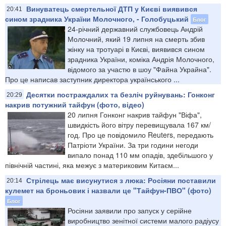
Винуватець смертельної ДТП у Києві виявився
20:41
сином зрадника України Молочного, - Голобуцький
Блог
24-річний державний службовець Андрій
Молочний, який 19 липня на смерть збив
жінку на тротуарі в Києві, виявився сином
зрадника України, коміка Андрія Молочного,
відомого за участю в шоу "Файна Украйна".
Про це написав заступник директора українського ...
Десятки постраждалих та безліч руйнувань: Гонконг
20:29
накрив потужний тайфун (фото, відео)
20 липня Гонконг накрив тайфун "Віфа",
швидкість його вітру перевищувала 167 км/
год. Про це повідомило Reuters, передають
Патріоти України. За три години негоди
випало понад 110 мм опадів, здебільшого у
північній частині, яка межує з материковим Китаєм...
Стрілець має висунутися з люка: Росіяни поставили
20:14
кулемет на броньовик і назвали це "Тайфун-ПВО" (фото)
Блог
Росіяни заявили про запуск у серійне
виробництво зенітної системи малого радіусу