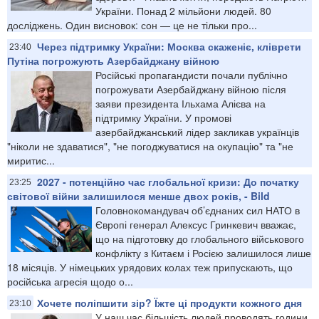
України. Понад 2 мільйони людей. 80
досліджень. Один висновок: сон — це не тільки про...
Через підтримку України: Москва скаженіє, кліврети
23:40
Путіна погрожують Азербайджану війною
Російські пропагандисти почали публічно
погрожувати Азербайджану війною після
заяви президента Ільхама Алієва на
підтримку України. У промові
азербайджанський лідер закликав українців
"ніколи не здаватися", "не погоджуватися на окупацію" та "не
миритис...
2027 - потенційно час глобальної кризи: До початку
23:25
світової війни залишилося менше двох років, - Bild
Головнокомандувач об’єднаних сил НАТО в
Європі генерал Алексус Гринкевич вважає,
що на підготовку до глобального військового
конфлікту з Китаєм і Росією залишилося лише
18 місяців. У німецьких урядових колах теж припускають, що
російська агресія щодо о...
Хочете поліпшити зір? Їжте ці продукти кожного дня
23:10
У наш час більшість людей проводять години