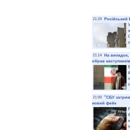
Російський 
21:29
У
О
о
На випадок,
21:14
обрав наступникі
В
й
і
"СБУ затрим
21:00
новий фейк
п