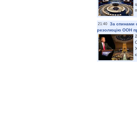
ц
п
За спинами 
21:40
резолюцію ООН про
У
є