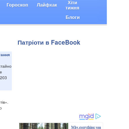
Хіти
Гороскоп
Лайфхак
тижня
Блоги
Патріоти в FaceBook
тання
стайно
е
 203
тів».
о
Why everything you