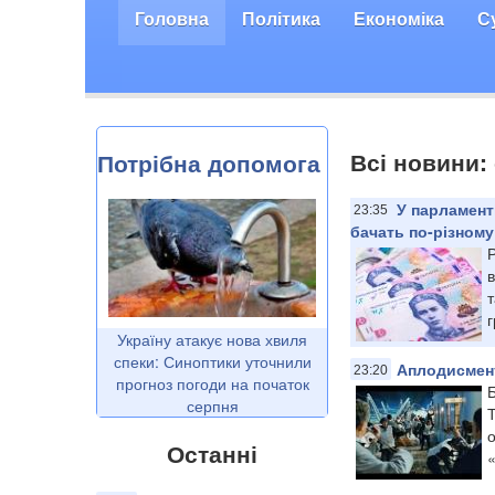
Головна
Політика
Економіка
С
Всі новини:
Потрібна допомога
У парламенті
23:35
бачать по-різному
Р
в
т
г
Україну атакує нова хвиля
спеки: Синоптики уточнили
Аплодисмент
23:20
прогноз погоди на початок
Б
серпня
Т
о
Останні
«