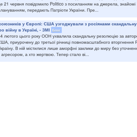
е 21 червня повідомило Politico з посиланням на джерела, знайомі 
лануванням, передають Патріоти України. Пре...
союзників у Європі: США узгоджували з росіянами скандальну
 війну в Україні, - ЗМІ
Блог
24 лютого цього року ООН ухвалила скандальну резолюцію за автор
США, приурочену до третьої річниці повномасштабного вторгнення 
країну. В ній містилися лише аморфні заклики до миру без уточненн
 агресором, а хто жертвою. Тепер стало ві...