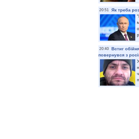
Як треба роз
20:51
"
м
о
р
Встиг обійн
20:40
повернувся з рос
У
н
п