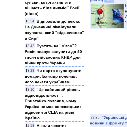
кульки, котрі активісти
Н
вішають біля дипмісії Росії
н
(відео)
Відправили до пекла:
"
13:54
На Донеччині ліквідували
окупанта, який "відзначився"
в Сирії
Пустять на "м'ясо"?
13:42
Росія планує залучити до 50
тисяч військових КНДР для
війни проти України
Чи варто скуповувати
13:28
долари: Банківр пояснив,
чого чекати українцям
"Це найвищий рівень
13:10
відповідальності":
Пристайко пояснив, чому
Україна не має союзницьких
відносин зі США на рівні
"Українські 
Ізраїлю
22:25
новини з фронту 
Ніколи чекати:
12:58