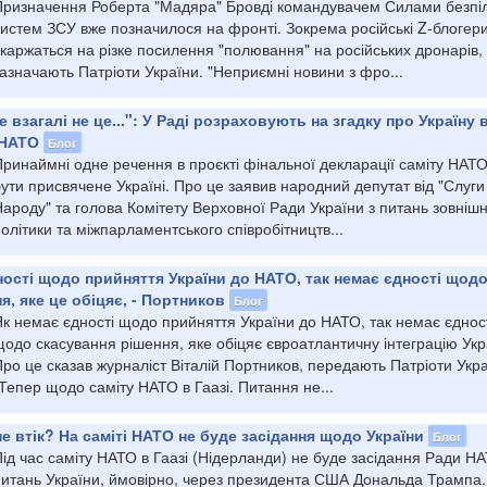
Призначення Роберта "Мадяра" Бровді командувачем Силами безпі
систем ЗСУ вже позначилося на фронті. Зокрема російські Z-блогер
каржаться на різке посилення "полювання" на російських дронарів,
азначають Патріоти України. "Неприємні новини з фро...
 взагалі не це...": У Раді розраховують на згадку про Україну 
 НАТО
Блог
Принаймні одне речення в проєкті фінальної декларації саміту НАТ
ути присвячене Україні. Про це заявив народний депутат від "Слуги
ароду" та голова Комітету Верховної Ради України з питань зовнішн
олітики та міжпарламентського співробітництв...
ності щодо прийняття України до НАТО, так немає єдності щод
я, яке це обіцяє, - Портников
Блог
Як немає єдності щодо прийняття України до НАТО, так немає єднос
одо скасування рішення, яке обіцяє євроатлантичну інтеграцію Укр
ро це сказав журналіст Віталій Портников, передають Патріоти Укра
Тепер щодо саміту НАТО в Гаазі. Питання не...
е втік? На саміті НАТО не буде засідання щодо України
Блог
ід час саміту НАТО в Гаазі (Нідерланди) не буде засідання Ради НА
питань України, ймовірно, через президента США Дональда Трампа