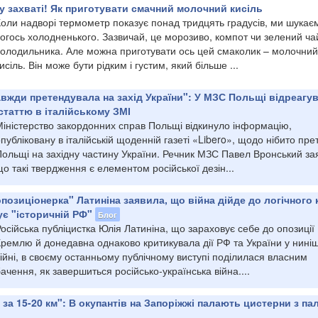
 у захваті! Як приготувати смачний молочний кисіль
Коли надворі термометр показує понад тридцять градусів, ми шукає
огось холодненького. Зазвичай, це морозиво, компот чи зелений чай
холодильника. Але можна приготувати ось цей смаколик – молочний
исіль. Він може бути рідким і густим, який більше ...
вжди претендувала на захід України": У МЗС Польщі відреагу
статтю в італійському ЗМІ
Міністерство закордонних справ Польщі відкинуло інформацію,
публіковану в італійській щоденній газеті «Libero», щодо нібито пре
Польщі на західну частину України. Речник МЗС Павел Вронський за
о такі твердження є елементом російської дезін...
позиціонерка" Латиніна заявила, що війна дійде до логічного к
ує "історичній РФ"
Блог
осійська публіцистка Юлія Латиніна, що зараховує себе до опозиції
ремлю й донедавна однаково критикувала дії РФ та України у ниніш
ійні, в своєму останньому публічному виступі поділилася власним
ачення, як завершиться російсько-українська війна....
 за 15-20 км": В окупантів на Запоріжжі палають цистерни з п