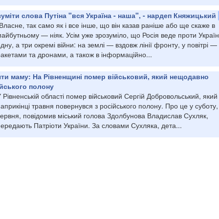
уміти слова Путіна "вся Україна - наша", - нардеп Княжицький
Власне, так само як і все інше, що він казав раніше або ще скаже в
айбутньому — ніяк. Усім уже зрозуміло, що Росія веде проти Украї
дну, а три окремі війни: на землі — вздовж лінії фронту, у повітрі —
акетами та дронами, а також в інформаційно...
яти маму: На Рівненщині помер військовий, який нещодавно
ійського полону
 Рівненській області помер військовий Сергій Добровольський, який
априкінці травня повернувся з російського полону. Про це у суботу,
червня, повідомив міський голова Здолбунова Владислав Сухляк,
ередають Патріоти України. За словами Сухляка, дета...