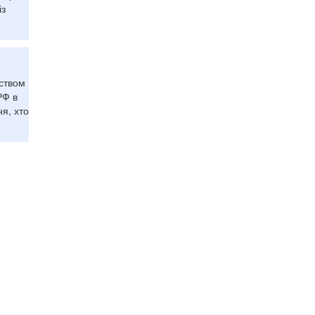
із
ством
РФ в
я, хто