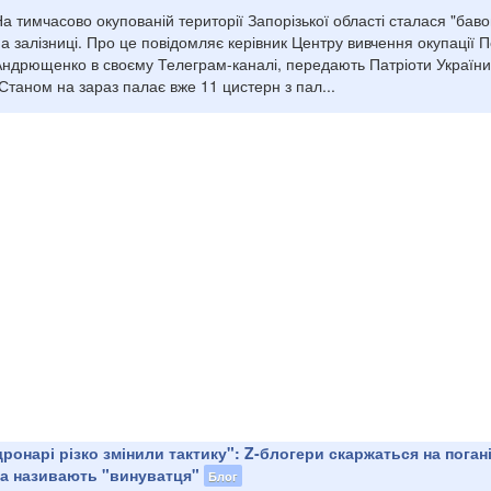
а тимчасово окупованій території Запорізької області сталася "баво
а залізниці. Про це повідомляє керівник Центру вивчення окупації 
Андрющенко в своєму Телеграм-каналі, передають Патріоти України
Станом на зараз палає вже 11 цистерн з пал...
дронарі різко змінили тактику": Z-блогери скаржаться на поган
та називають "винуватця"
Блог