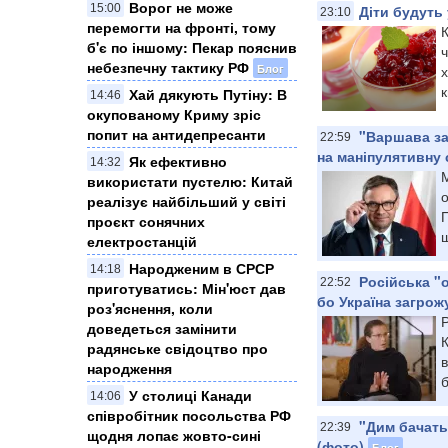
Ворог не може
Діти будуть
15:00
23:10
перемогти на фронті, тому
б'є по іншому: Пекар пояснив
ч
небезпечну тактику РФ
Блог
к
Хай дякують Путіну: В
14:46
окупованому Криму зріс
попит на антидепресанти
"Варшава за
22:59
на маніпулятивну 
Як ефективно
14:32
використати пустелю: Китай
о
реалізує найбільший у світі
проєкт сонячних
щ
електростанцій
Народженим в СРСР
14:18
Російська "о
22:52
приготуватись: Мін'юст дав
бо Україна загрож
роз'яснення, коли
Р
доведеться замінити
К
радянське свідоцтво про
в
народження
б
У столиці Канади
14:06
співробітник посольства РФ
"Дим бачать
22:39
щодня лопає жовто-сині
(фото)
Блог