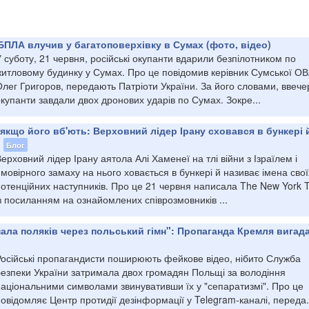
БПЛА влучив у багатоповерхівку в Сумах (фото, відео)
 суботу, 21 червня, російські окупанти вдарили безпілотником по
житловому будинку у Сумах. Про це повідомив керівник Сумської О
лег Григоров, передають Патріоти України. За його словами, ввече
купанти завдали двох дронових ударів по Сумах. Зокре...
 якщо його вб'ють: Верховний лідер Ірану сховався в бункері 
в
Блог
ерховний лідер Ірану аятола Алі Хаменеї на тлі війни з Ізраїлем і
мовірного замаху на нього ховається в бункері й називає імена свої
потенційних наступників. Про це 21 червня написала The New York 
з посиланням на ознайомлених співрозмовників ...
ала поляків через польський гімн": Пропаганда Кремля вигад
Російські пропагандисти поширюють фейкове відео, нібито Служба
безпеки України затримала двох громадян Польщі за володіння
національними символами звинувативши їх у "сепаратизмі". Про це
овідомляє Центр протидії дезінформації у Telegram-каналі, переда.