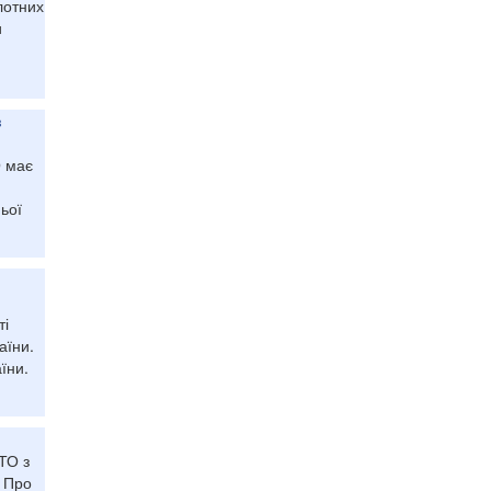
лотних
и
в
О має
ьої
о
ті
аїни.
їни.
ТО з
. Про