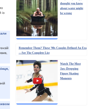
thought you knew
мо
about water might
 із
be wrong
вали
тензій
Remember Them? These '90s Couples Defined An Era
явив,
—See The Complete List
Watch The Most
інця,
Jaw‑Dropping
Figure Skating
Moments
ній
аливом