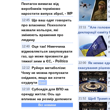
Пентагон вимагає від
виробників терміново
с
наростити випуск зброї, - WP
з
Що ваш одяг говорить
12:45
про власника: Психологи
"Але головне
22:11
назвали кольори, які
декларації саміту
змінюють враження про
людину
б
Оце так! Німеччина
Н
12:40
відмовляється закуповувати
п
газ, що може призвести до
тяжкої зими в ЄС, - Politico
Як немає єд
22:00
скасування рішенн
Руйнує метаболізм:
12:12
Чому не можна пропускати
щ
сніданок, якщо ви хочете
П
схуднути
Блог
"
Субсидія для ВПО на
12:10
оренду житла: Ось що
Щоб Трамп н
впливає на розмір допомоги
21:52
П
Всі новини