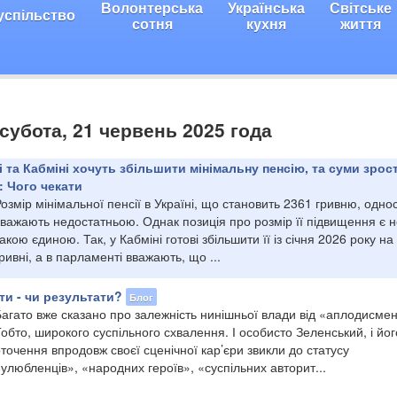
Волонтерська
Українська
Світське
успільство
сотня
кухня
життя
 субота, 21 червень 2025 года
 та Кабміні хочуть збільшити мінімальну пенсію, та суми зрос
: Чого чекати
озмір мінімальної пенсії в Україні, що становить 2361 гривню, одно
важають недостатньою. Однак позиція про розмір її підвищення є н
акою єдиною. Так, у Кабміні готові збільшити її із січня 2026 року на
ривні, а в парламенті вважають, що ...
и - чи результати?
Блог
агато вже сказано про залежність нинішньої влади від «аплодисмен
обто, широкого суспільного схвалення. І особисто Зеленський, і йог
точення впродовж своєї сценічної кар’єри звикли до статусу
улюбленців», «народних героїв», «суспільних авторит...