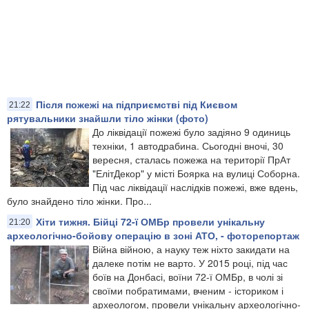
Після пожежі на підприємстві під Києвом
21:22
рятувальники знайшли тіло жінки (фото)
До ліквідації пожежі було задіяно 9 одиниць
техніки, 1 автодрабина. Сьогодні вночі, 30
вересня, сталась пожежа на території ПрАт
"ЕлітДекор" у місті Боярка на вулиці Соборна.
Під час ліквідації наслідків пожежі, вже вдень,
було знайдено тіло жінки. Про...
Хіти тижня. Бійці 72-ї ОМБр провели унікальну
21:20
археологічно-бойову операцію в зоні АТО, - фоторепортаж
Війна війною, а науку теж ніхто закидати на
далеке потім не варто. У 2015 році, під час
боїв на Донбасі, воїни 72-ї ОМБр, в чолі зі
своїми побратимами, вченим - істориком і
археологом, провели унікальну археологічно-