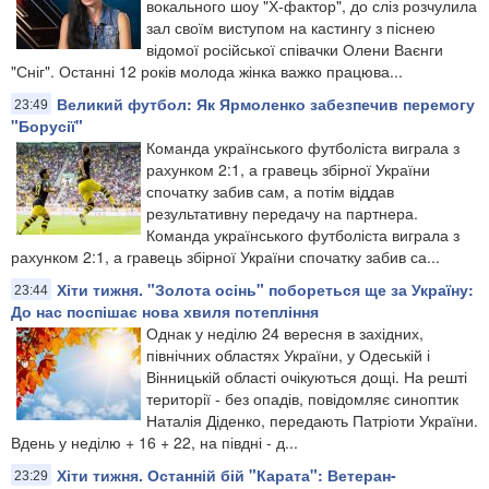
вокального шоу "Х-фактор", до сліз розчулила
зал своїм виступом на кастингу з піснею
відомої російської співачки Олени Ваєнги
"Сніг". Останні 12 років молода жінка важко працюва...
Великий футбол: Як Ярмоленко забезпечив перемогу
23:49
"Борусії"
Команда українського футболіста виграла з
рахунком 2:1, а гравець збірної України
спочатку забив сам, а потім віддав
результативну передачу на партнера.
Команда українського футболіста виграла з
рахунком 2:1, а гравець збірної України спочатку забив са...
Хіти тижня. "Золота осінь" побореться ще за Україну:
23:44
До нас поспішає нова хвиля потепління
Однак у неділю 24 вересня в західних,
північних областях України, у Одеській і
Вінницькій області очікуються дощі. На решті
території - без опадів, повідомляє синоптик
Наталія Діденко, передають Патріоти України.
Вдень у неділю + 16 + 22, на півдні - д...
Хіти тижня. Останній бій "Карата": Ветеран-
23:29