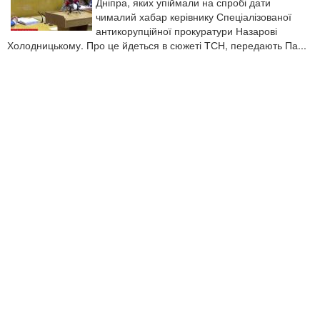
Дніпра, яких упіймали на спробі дати
чималий хабар керівнику Спеціалізованої
антикорупційної прокуратури Назарові
Холодницькому. Про це йдеться в сюжеті ТСН, передають Па...