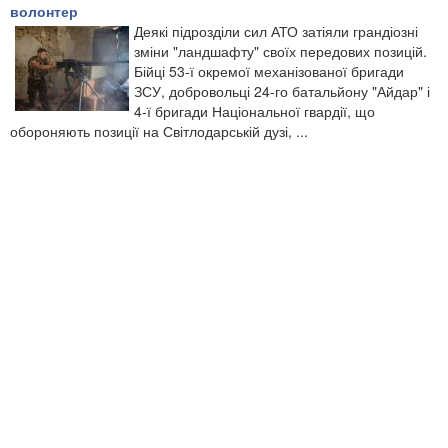
волонтер
Деякі підрозділи сил АТО затіяли грандіозні
зміни "ландшафту" своїх передових позицій.
Бійці 53-ї окремої механізованої бригади
ЗСУ, добровольці 24-го батальйону "Айдар" і
4-ї бригади Національної гвардії, що
обороняють позиції на Світлодарській дузі, ...