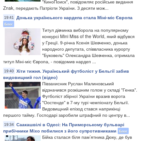
"КиноПоиск", повідомляє російське видання
Znak, передають Патріоти України. З десяти мож...
Донька українського нардепа стала Міні-міс Європа
19:41
Блог
Титул дівчинка виборола на популярному
конкурсі Mini Miss of the World, який відбувся
у Греції. 9-річна Ксенія Шевченко, донька
народного депутата, співвласника курорту
"Буковель" Олександра Шевченка, отримала
титул Міні-міс Європа, - повідомив нардеп ...
Хіти тижня. Український футболіст у Бельгії забив
19:40
видовищний гол (відео)
​Півзахисник Руслан Малиновський
відзначився розкішним голом у складі "Генка".
Футболіст збірної України вразив ворота
"Оостенде" в 7-му турі чемпіонату Бельгії.
Видовищний епізод стався наприкінці
першого тайму. Господарі заробили штрафний по центру в...
Саакашвілі в Одесі: На Приморському бульварі
19:34
прибічники Міхо побилися з його супротивниками
Блог
Бійка сталася біля пам’ятника Дюку, де був