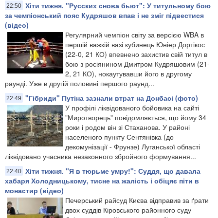
Хіти тижня. "Русских снова бьют": У титульному бою
22:50
за чемпіонський пояс Кудряшов впав і не зміг підвестися
(відео)
Регулярний чемпіон світу за версією WBA в
першій важкій вазі кубинець Юніер Дортікос
(22-0, 21 КО) впевнено захистив свій титул в
бою з росіянином Дмитром Кудряшовим (21-
2, 21 КО), нокаутувавши його в другому
раунді. Уже в другій половині першого раунд...
"Гібриди" Путіна зазнали втрат на Донбасі (фото)
22:49
У профілі ліквідованого бойовика на сайті
"Миротворець" повідомляється, що йому 34
роки і родом він зі Стаханова. У районі
населеного пункту Сентянівка (до
декомунізації - Фрунзе) Луганської області
ліквідовано учасника незаконного збройного формування...
Хіти тижня. "Я в тюрьме умру!": Суддя, що давала
22:40
хабаря Холодницькому, тисне на жалість і обіцяє піти в
монастир (відео)
Печерський райсуд Києва відправив за ґрати
двох суддів Кіровського районного суду