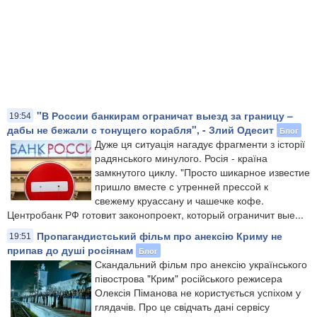
"В России банкирам ограничат выезд за границу –
19:54
дабы не бежали с тонущего корабля", - Злий Одесит
Блог
Дуже ця ситуація нагадує фрагменти з історії
радянського минулого. Росія - країна
замкнутого циклу. "Просто шикарное известие
пришло вместе с утренней прессой к
свежему круассану и чашечке кофе.
Центробанк РФ готовит законопроект, который ограничит вые...
Пропагандистський фільм про анексію Криму не
19:51
припав до душі росіянам
Блог
Скандальний фільм про анексію українського
півострова "Крим" російського режисера
Олексія Піманова не користується успіхом у
глядачів. Про це свідчать дані сервісу