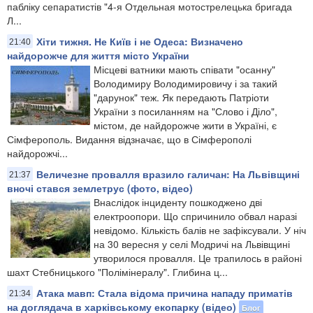
пабліку сепаратистів "4-я Отдельная мотострелецька бригада
Л...
Хіти тижня. Не Київ і не Одеса: Визначено
21:40
найдорожче для життя місто України
Місцеві ватники мають співати "осанну"
Володимиру Володимировичу і за такий
"дарунок" теж. Як передають Патріоти
України з посиланням на "Слово і Діло",
містом, де найдорожче жити в Україні, є
Сімферополь. Видання відзначає, що в Сімферополі
найдорожчі...
Величезне провалля вразило галичан: На Львівщині
21:37
вночі стався землетрус (фото, відео)
Внаслідок інциденту пошкоджено дві
електроопори. Що спричинило обвал наразі
невідомо. Кількість балів не зафіксували. У ніч
на 30 вересня у селі Модричі на Львівщині
утворилося провалля. Це трапилось в районі
шахт Стебницького "Полімінералу". Глибина ц...
Атака мавп: Стала відома причина нападу приматів
21:34
на доглядача в харківському екопарку (відео)
Блог