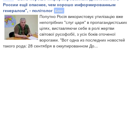
России ещё опаснее, чем хорошо информированным
генералом", - політолог
Блог
Попутно Росія використовує утилізацію вже
непотрібних "слуг царя" в пропагандистських
цілях, виставляючи себе в ролі жертви
світової русофобії, з усіх боків оточеної
ворогами. "Вот одна из последних новостей
такого рода: 28 сентября в оккупированном До...