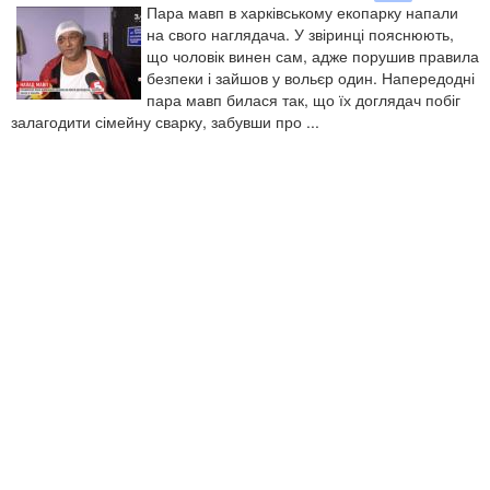
Пара мавп в харківському екопарку напали
на свого наглядача. У звіринці пояснюють,
що чоловік винен сам, адже порушив правила
безпеки і зайшов у вольєр один. Напередодні
пара мавп билася так, що їх доглядач побіг
залагодити сімейну сварку, забувши про ...