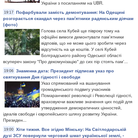
України з посиланням на UBR.
Пофарбували замість демонтування: На Одещині
19:17
розгорається скандал через пам'ятники радянським діячам
(фото)
Голова села Кубей ще півроку тому на
офіційні вимоги демонтувати пам'ятники
відповів, що не може цього зробити через
відсутність на це коштів. У селі Кубей
Болградського району Одеської області
всупереч закону "Про декомунізацію" до сих пір стоять пам'...
Знаменна дата: Президент підписав указ про
19:06
святкування Дня гідності і свободи
Указ спрямований на вшанування
громадянського подвигу учасників
Помаранчевої революції і Революції гідності,
враховуючи важливе значення цих подій для
утвердження демократичних цінностей,
ідеалів свободи і європейського шляху розвитку України.
Президен...
Хіти тижня. Все згідно Мінську: На Світлодарській
19:00
дузі ЗСУ повернули черговий шмат української землі, -