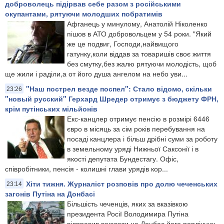
доброволець підірвав себе разом з російськими
окупантами, рятуючи молодших побратимів
Афганець у минулому, Анатолій Ніколенко
пішов в АТО добровольцем у 54 роки. "Який
же це подвиг, Господи,найвищого
гатунку,коли віддав за товаришів своє життя
без смутку,без жалю рятуючи молодість, щоб
ще жили і раділи,а от його душа ангелом на небо уви...
"Наш пострел везде поспел": Стало відомо, скільки
23:26
"новый русский" Герхард Шредер отримує з бюджету ФРН,
крім путінських мільйонів
Екс-канцлер отримує пенсію в розмірі 6446
євро в місяць за сім років перебування на
посаді канцлера і більш дрібні суми за роботу
в земельному уряді Нижньої Саксонії і в
якості депутата Бундестагу. Офіс,
співробітники, пенсія - колишні глави урядів кор...
Хіти тижня. Журналіст розповів про долю чеченських
23:14
загонів Путіна на Донбасі
Більшість чеченців, яких за вказівкою
президента Росії Володимира Путіна
відправив воювати на Донбас його поплічник