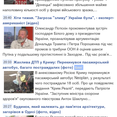
"Донецьк" зафіксовано збільшення майже
наполовину кількості осіб у формі військового зразка,...
Хіти тижня. "Загроза "зливу" України була", - експерт-
20:40
американіст (відео)
Олександр Потєхін прокоментував зустріч
господаря Білого дому з президентом
України, проаналізував аргументацію
Дональда Трампа і Петра Порошенка під час
промов із трибуни ООН й оцінив шанси
Путіна у подальшому протистоянні із Заходом.​. Під час розв’я...
Жахлива ДТП у Криму: Перекинувся пасажирський
20:33
автобус, багато постраждалих (фото)
Блог
В анексованому Росією Криму перекинувся
пасажирський автобус Neoplan, у результаті
чого постраждали 18 осіб. Про це повідомляє
видання "Крим.Реалії", передають Патріоти
України. "Заступник міністра охорони
здоров'я" окупованого півострова Антон Шаклуно...
Будинок, який належить до пам'яток архітектури,
20:27
загорівся в Одесі (фото, відео)
Будинок Руссова перебуває у плачевному