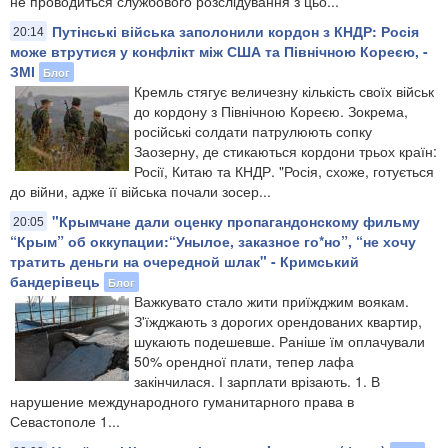
не проводиться службового розслідування з цьо...
Путінські війська заполонили кордон з КНДР: Росія
20:14
може втрутися у конфлікт між США та Північною Кореєю, -
ЗМІ
Блог
Кремль стягує величезну кількість своїх військ
до кордону з Північною Кореєю. Зокрема,
російські солдати патрулюють сопку
Заозерну, де стикаються кордони трьох країн:
Росії, Китаю та КНДР. "Росія, схоже, готується
до війни, адже її війська почали зосер...
"Крымчане дали оценку пропагандонскому фильму
20:05
“Крым” об оккупации:“Унылое, заказное го*но”, “не хочу
тратить деньги на очередной шлак" - Кримський
бандерівець
Блог
Важкувато стало жити приїжджим воякам.
З'їжджають з дорогих орендованих квартир,
шукають подешевше. Раніше їм оплачували
50% орендної плати, тепер лафа
закінчилася. І зарплати врізають. 1. В
нарушение международного гуманитарного права в
Севастополе 1...