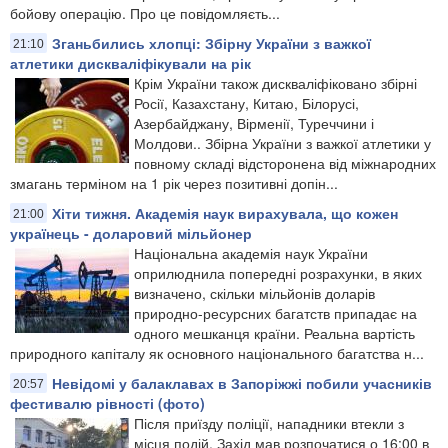
бойову операцію. Про це повідомляєть...
Зганьбились хлопці: Збірну України з важкої
21:10
атлетики дискваліфікували на рік
Крім України також дискваліфіковано збірні
Росії, Казахстану, Китаю, Білорусі,
Азербайджану, Вірменії, Туреччини і
Молдови.​. Збірна України з важкої атлетики у
повному складі відсторонена від міжнародних
змагань терміном на 1 рік через позитивні допін...
Хіти тижня. Академія наук вирахувала, що кожен
21:00
українець - доларовий мільйонер
​Національна академія наук України
оприлюднила попередні розрахунки, в яких
визначено, скільки мільйонів доларів
природно-ресурсних багатств припадає на
одного мешканця країни. Реальна вартість
природного капіталу як основного національного багатства н...
Невідомі у балаклавах в Запоріжжі побили учасників
20:57
фестивалю рівності (фото)
Після приїзду поліції, нападники втекли з
місця подій. Захід мав розпочатися о 16:00 в