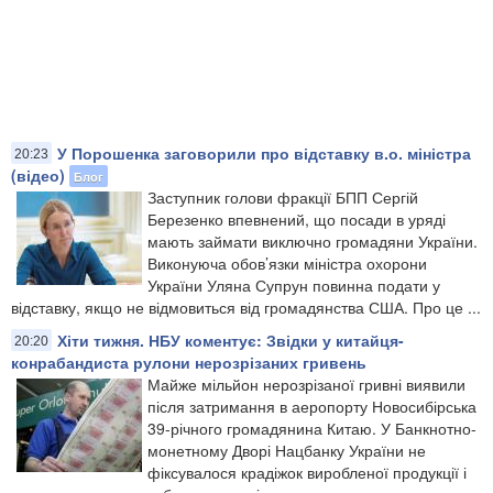
У Порошенка заговорили про відставку в.о. міністра
20:23
(відео)
Блог
Заступник голови фракції БПП Сергій
Березенко впевнений, що посади в уряді
мають займати виключно громадяни України.
Виконуюча обов’язки міністра охорони
України Уляна Супрун повинна подати у
відставку, якщо не відмовиться від громадянства США. Про це ...
Хіти тижня. НБУ коментує: Звідки у китайця-
20:20
конрабандиста рулони нерозрізаних гривень
Майже мільйон нерозрізаної гривні виявили
після затримання в аеропорту Новосибірська
39-річного громадянина Китаю. У Банкнотно-
монетному Дворі Нацбанку України не
фіксувалося крадіжок виробленої продукції і