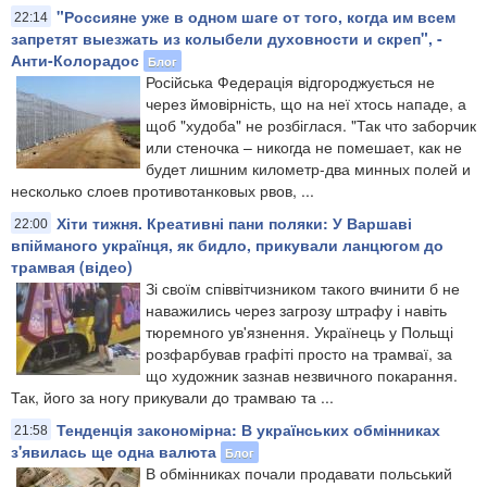
"Россияне уже в одном шаге от того, когда им всем
22:14
запретят выезжать из колыбели духовности и скреп", -
Анти-Колорадос
Блог
Російська Федерація відгороджується не
через ймовірність, що на неї хтось нападе, а
щоб "худоба" не розбіглася. "Так что заборчик
или стеночка – никогда не помешает, как не
будет лишним километр-два минных полей и
несколько слоев противотанковых рвов, ...
Хіти тижня. Креативні пани поляки: У Варшаві
22:00
впійманого українця, як бидло, прикували ланцюгом до
трамвая (відео)
Зі своїм співвітчизником такого вчинити б не
наважились через загрозу штрафу і навіть
тюремного ув'язнення. Українець у Польщі
розфарбував графіті просто на трамваї, за
що художник зазнав незвичного покарання.
Так, його за ногу прикували до трамваю та ...
Тенденція закономірна: В українських обмінниках
21:58
з'явилась ще одна валюта
Блог
В обмінниках почали продавати польський