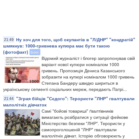
Ну хоч для того, щоб окупантів в "Л/ДНР" "кондратій"
21:49
шмякнув: 1000-гривнева купюра має бути такою
(фотофакт)
Блог
Відомий журналіст і блогер запропонував свій
варіант нової купюри номіналом 1000
гривень. Пропозиція Дениса Казанського
зобразити на купюрі номіналом 1000 гривень
Степана Бандеру швидко шириться в
українському сегменті соціальних мереж, передають Патрі...
"Зграя бійців "Сєдого": Терористи "ЛНР" гвалтували
21:44
малолітніх дівчаток
Самі "бойові товариші" ґвалтівників
вимагають розібратися у ситуації фейкове
Міністерство безпеки "ЛНР". Терористи у
самопроголошеній "ЛНР" гвалтували
малолітніх дівчат. Історію обговорюють у