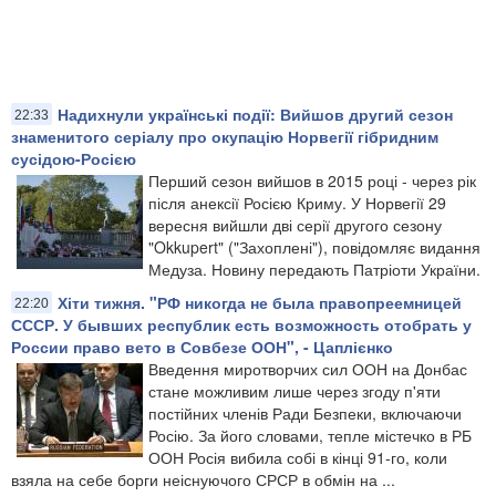
Надихнули українські події: Вийшов другий сезон
22:33
знаменитого серіалу про окупацію Норвегії гібридним
сусідою-Росією
Перший сезон вийшов в 2015 році - через рік
після анексії Росією Криму. У Норвегії 29
вересня вийшли дві серії другого сезону
"Okkupert" ("Захоплені"), повідомляє видання
Медуза. Новину передають Патріоти України.
Хіти тижня. "РФ никогда не была правопреемницей
22:20
СССР. У бывших республик есть возможность отобрать у
России право вето в Совбезе ООН", - Цаплієнко
Введення миротворчих сил ООН на Донбас
стане можливим лише через згоду п'яти
постійних членів Ради Безпеки, включаючи
Росію. За його словами, тепле містечко в РБ
ООН Росія вибила собі в кінці 91-го, коли
взяла на себе борги неіснуючого СРСР в обмін на ...