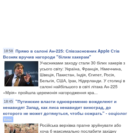
Прямо в салоні Ан-225: Співзасновник Apple Стів
18:58
Возняк вручив нагороди "білим хакерам"
Учасниками заходу стали 30 білих хакерів з
усього світу: Україна, Франція, Німеччина,
Швеція, Пакистан, Індія, Єгипет, Росія,
Бельгія, США, Ірак, Нідерланди. У столиці в
салоні найбільшого в світі літака Ан-225
«Мрія» пройшла церемонія нагородження кра...
"Путинские власти одновременно вожделеют и
18:45
ненавидят Запад, как лиса ненавидит виноград, до
которого не может дотянуться, чтобы сожрать" - соціолог
Блог
Російська верхівка прагне зруйнувати або
хоча б максимально послабити західну