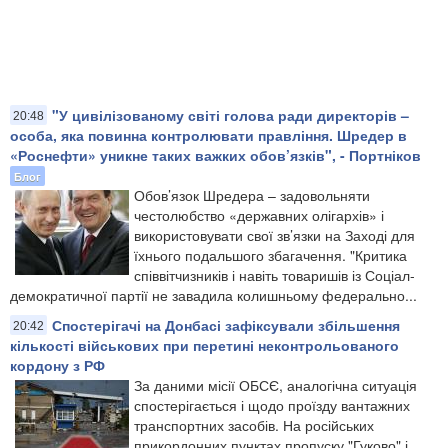
"У цивілізованому світі голова ради директорів –
20:48
особа, яка повинна контролювати правління. Шредер в
«Роснефти» уникне таких важких обов’язків", - Портніков
Блог
Обов’язок Шредера – задовольняти
честолюбство «державних олігархів» і
використовувати свої зв’язки на Заході для
їхнього подальшого збагачення. "Критика
співвітчизників і навіть товаришів із Соціал-
демократичної партії не завадила колишньому федерально...
Спостерігачі на Донбасі зафіксували збільшення
20:42
кількості військових при перетині неконтрольованого
кордону з РФ
За даними місії ОБСЄ, аналогічна ситуація
спостерігається і щодо проїзду вантажних
транспортних засобів. На російських
прикордонних пунктах пропуску "Гуково" і