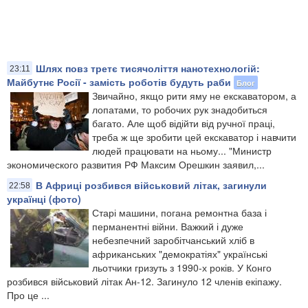
Шлях повз третє тисячоліття нанотехнологій:
23:11
Майбутнє Росії - замість роботів будуть раби
Блог
Звичайно, якщо рити яму не екскаватором, а
лопатами, то робочих рук знадобиться
багато. Але щоб відійти від ручної праці,
треба ж ще зробити цей екскаватор і навчити
людей працювати на ньому... "Министр
экономического развития РФ Максим Орешкин заявил,...
В Африці розбився військовий літак, загинули
22:58
українці (фото)
Старі машини, погана ремонтна база і
перманентні війни. Важкий і дуже
небезпечний заробітчанський хліб в
африканських "демократіях" українські
льотчики гризуть з 1990-х років. У Конго
розбився військовий літак Ан-12. Загинуло 12 членів екіпажу.
Про це ...