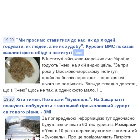
"Ми просимо ставитися до нас, як до людей,
19:20
годувати, як людей, а не як худобу": Курсант ВМС показав
жахливі фото обіду в інституті
Блог
В Інституті військово-морських сил України
годують їжею, на якій видно цвіль. "За три
роки у Військово-морському інституті
пройшло безліч перевірок - перевіряючі
нічого не помічають. Завжди складно довести,
що з "їжею" щось не так, а одних фото мало. І...
Хіти тижня. Поховати "Буковель": На Закарпатті
19:20
планують побудувати гігантський гірськолижний курорт
світового рівня, - ЗМІ
​За попередньою інформацією тут одночасно
будуть відпочивати 60 тис туристів. Розмірами
об’єкт в 10 разів перевищуватиме знаменитий
«Буковель». Про це повідомляють Патріоти