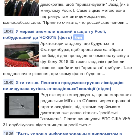
демократію, щоб "приватизувати" Захід (як в
минулому Росію). Саме з цією метою вона
підтримує там антидемократичні,
ксенофобські сили. "Принято считать, что российские чиновн...
У мережі висміяли дивний стадіон у Росії,
18:43
побудований до ЧС-2018 (фото)
Блог
Архітектори стадіону, що будується в
Єкатеринбурзі, щоб арена змогла зібрати
необхідні для проведення чемпіонату світу з
футболу-2018 35 тисяч глядачів прийняли
рішення зробити дві "приставні" трибуни. Таке
неоднозначне рішення, при якому фанат буде не...
Хіти тижня. Пентагон продемонстрував ліквідацію
18:40
винищувача путінсько-асадівської коаліції (відео)
Ряд експертів стверджують, що на стареньких
радянських МІГах та СУшках, через страшені
втрати асадівців, під зірками сирійського
диктатора вже давно літають "російські
їхтамнєти". Пілоти винищувачі ВПС США VFA-
31 опублікували відео знищення російсько-с...
"Быть хорошо информированным дипломатом в
18:36