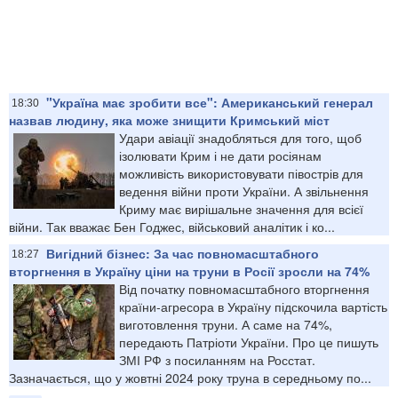
"Україна має зробити все": Американський генерал
18:30
назвав людину, яка може знищити Кримський міст
Удари авіації знадобляться для того, щоб
ізолювати Крим і не дати росіянам
можливість використовувати півострів для
ведення війни проти України. А звільнення
Криму має вирішальне значення для всієї
війни. Так вважає Бен Годжес, військовий аналітик і ко...
Вигідний бізнес: За час повномасштабного
18:27
вторгнення в Україну ціни на труни в Росії зросли на 74%
Від початку повномасштабного вторгнення
країни-агресора в Україну підскочила вартість
виготовлення труни. А саме на 74%,
передають Патріоти України. Про це пишуть
ЗМІ РФ з посиланням на Росстат.
Зазначається, що у жовтні 2024 року труна в середньому по...