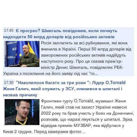
Є прогрес? Шмигаль повідомив, коли почнуть
17:45
надходити 50 млрд доларів від російських активів
Росія заплатить за всі руйнування, які вона
вчинила в Україні. Перші 50 млрд доларів від
заморожених російських активів надійдуть
наступного року. Про це сказав прем’єр-
міністр Денис Шмигаль, повідомляє РБК-
Україна з посилання на його заяву під час "го...
"Накопилося багато за три роки ": Лідер O.Torvald
17:30
Женя Галич, який служить у ЗСУ, опинився в шпиталі і
назвав причину
Фронтмен гурту O.Torvald, музикант Женя
Галич, який став на захист України навесні
2022 року та брав участь у боях на Донеччині,
розповів, що наразі лікується у шпиталі. Зірка
відвідав премію МУЗВАР, яка відбулася у
Києві 2 грудня. Перед камерами фотог...