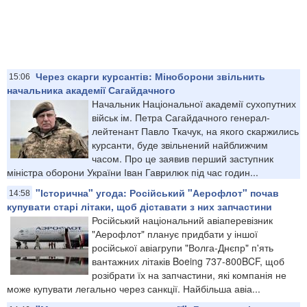
Через скарги курсантів: Міноборони звільнить
15:06
начальника академії Сагайдачного
Начальник Національної академії сухопутних
військ ім. Петра Сагайдачного генерал-
лейтенант Павло Ткачук, на якого скаржились
курсанти, буде звільнений найближчим
часом. Про це заявив перший заступник
міністра оборони України Іван Гаврилюк під час годин...
"Історична" угода: Російський "Аерофлот" почав
14:58
купувати старі літаки, щоб діставати з них запчастини
Російський національний авіаперевізник
"Аерофлот" планує придбати у іншої
російської авіагрупи "Волга-Днєпр" п'ять
вантажних літаків Boeing 737-800BCF, щоб
розібрати їх на запчастини, які компанія не
може купувати легально через санкції. Найбільша авіа...