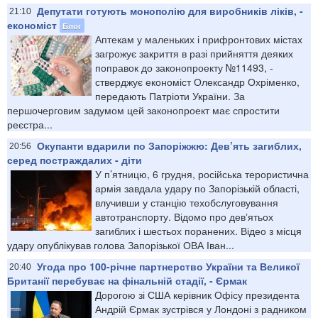
Депутати готують монополію для виробників ліків, -
21:10
економіст
Блог
Аптекам у маленьких і прифронтових містах
загрожує закриття в разі прийняття деяких
поправок до законопроекту №11493, -
стверджує економіст Олександр Охріменко,
передають Патріоти України. За
першочерговим задумом цей законопроект має спростити
реєстра...
Окупанти вдарили по Запоріжжю: Дев’ять загиблих,
20:56
серед постраждалих - діти
У п’ятницю, 6 грудня, російська терористична
армія завдала удару по Запорізькій області,
влучивши у станцію техобслуговування
автотранспорту. Відомо про девʼятьох
загиблих і шестьох поранених. Відео з місця
удару опублікував голова Запорізької ОВА Іван...
Угода про 100-річне партнерство України та Великої
20:40
Британії перебуває на фінальній стадії, - Єрмак
Дорогою зі США керівник Офісу президента
Андрій Єрмак зустрівся у Лондоні з радником