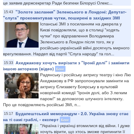
це заявив держсекретар Ради безпеки Білорусі Олекс...
"Золоте заслання" Зеленського в Лондоні: Депутат-
15:43
"слуга" прокоментував чутки, поширені в західних ЗМІ
Іспанські ЗМІ з посиланням на джерела у
Києві повідомляли, що в столиці "ходять
чутки" про відправлення Володимира
Зеленського в Лондон після того, як у
російсько-українській війні досягнуть мирного
врегулювання. Нардеп від партії "Слуга народу" та гол...
Ахеджакову хочуть вирізати з "Іронії долі" і замінити
15:33
іншою акторкою (відео)
Блог
Радянську і російську актрису театру і кіно Лію
Ахеджакову в РФ запропонували замінити на
актрису Єлизавету Боярську в культовій
новорічній комедії "Іронія долі, або З легким
паром!" за допомогою штучного інтелекту.
Про це повідомляють російські ЗМІ, п...
Будапештський меморандум - 2.0. Україна знову стає
15:17
на ті самі граблі, - експерт
Блог
"Україна і українці втомилися від війни. І дуже
хочуть вірити, що хтось зможе припинити її