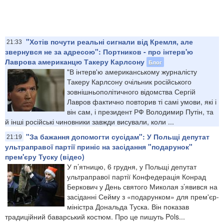
"Хотів почути реальні сигнали від Кремля, але
21:33
звернувся не за адресою": Портников - про інтерв'ю
Лаврова американцю Такеру Карлсону
Блог
"В інтерв'ю американському журналісту
Такеру Карлсону очільник російського
зовнішньополітичного відомства Сергій
Лавров фактично повторив ті самі умови, які і
він сам, і президент РФ Володимир Путін, та
й інші російські чиновники завжди висували, коли ...
"За бажання допомогти сусідам": У Польщі депутат
21:19
ультраправої партії приніс на засідання "подарунок"
прем'єру Туску (відео)
У п’ятницю, 6 грудня, у Польщі депутат
ультраправої партії Конфедерація Конрад
Беркович у День святого Миколая з’явився на
засіданні Сейму з «подарунком» для прем'єр-
міністра Дональда Туска. Він показав
традиційний баварський костюм. Про це пишуть Pols...