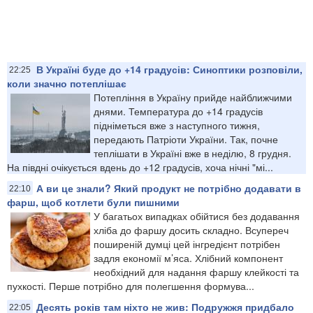
В Україні буде до +14 градусів: Синоптики розповіли,
22:25
коли значно потеплішає
Потепління в Україну прийде найближчими
днями. Температура до +14 градусів
підніметься вже з наступного тижня,
передають Патріоти України. Так, почне
теплішати в Україні вже в неділю, 8 грудня.
На півдні очікується вдень до +12 градусів, хоча нічні "мі...
А ви це знали? Який продукт не потрібно додавати в
22:10
фарш, щоб котлети були пишними
У багатьох випадках обійтися без додавання
хліба до фаршу досить складно. Всупереч
поширеній думці цей інгредієнт потрібен
задля економії м’яса. Хлібний компонент
необхідний для надання фаршу клейкості та
пухкості. Перше потрібно для полегшення формува...
Десять років там ніхто не жив: Подружжя придбало
22:05