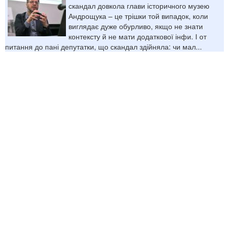
скандал довкола глави історичного музею
Андрощука – це трішки той випадок, коли
виглядає дуже обурливо, якщо не знати
контексту й не мати додаткової інфи. І от
питання до пані депутатки, що скандал здійняла: чи мал...