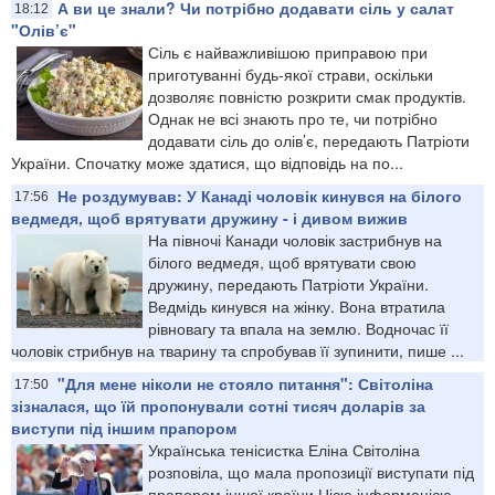
А ви це знали? Чи потрібно додавати сіль у салат
18:12
"Олів’є"
Сіль є найважливішою приправою при
приготуванні будь-якої страви, оскільки
дозволяє повністю розкрити смак продуктів.
Однак не всі знають про те, чи потрібно
додавати сіль до олів’є, передають Патріоти
України. Спочатку може здатися, що відповідь на по...
Не роздумував: У Канаді чоловік кинувся на білого
17:56
ведмедя, щоб врятувати дружину - і дивом вижив
На півночі Канади чоловік застрибнув на
білого ведмедя, щоб врятувати свою
дружину, передають Патріоти України.
Ведмідь кинувся на жінку. Вона втратила
рівновагу та впала на землю. Водночас її
чоловік стрибнув на тварину та спробував її зупинити, пише ...
"Для мене ніколи не стояло питання": Світоліна
17:50
зізналася, що їй пропонували сотні тисяч доларів за
виступи під іншим прапором
Українська тенісистка Еліна Світоліна
розповіла, що мала пропозиції виступати під
прапором іншої країни Цією інформацією