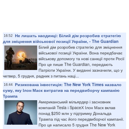
Не лишать наодинці: Білий дім розробив стратегію
16:52
для зміцнення військової позиції України, - The Guardian
Білий дім розробив стратегію для зміцнення
військової позиції України. Вона передбачає
військову допомогу та нові санкції проти Росії
Про це пише The Guardian, передають
Патріоти України. У виданні зазначили, що у
четвер, 5 грудня, радник з питань наці...
Ризикована інвестиція: The New York Times назвало
16:44
суму, яку Ілон Маск витратив на передвиборчу кампанію
Трампа
Американський мільярдер і засновник
компаній Tesla і SpaceХ Ілон Маск вклав
понад $250 млн у підтримку Дональда
Трампа під час його передвиборчої кампанії.
Про це написало 5 грудня The New York