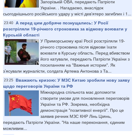
Запорізькій ОВА, передають Патріоти
України. . Нагадаємо, внаслідок
сьогоднішнього російського удару у місті девʼятеро загиблих і 1...
А перед цим добряче познущались: У Росії
23:40
розстріляли 19-річного строковика за відмову воювати у
Курській області
У Приморському краї Росії розстріляли 19-
річного строковика після відмови їхати
воювати в Курську область. Перед вбивством
його катували, передають Патріоти України з
посиланням на "Важные истории". Як
з’ясували журналісти, солдата Артема Антонова з Та...
Вважають кризою: У МЗС Китаю зробили нову заяву
23:25
щодо переговорів України та РФ
Міжнародна спільнота має допомогти
створити умови для поновлення переговорів
України та РФ. Зокрема, необхідна
демонстрація "позитивної енергії". Про це
заявив речник МЗС КНР Лінь Цзянь,
передають Патріоти України. "На наше переконання, єдиним
можливим...