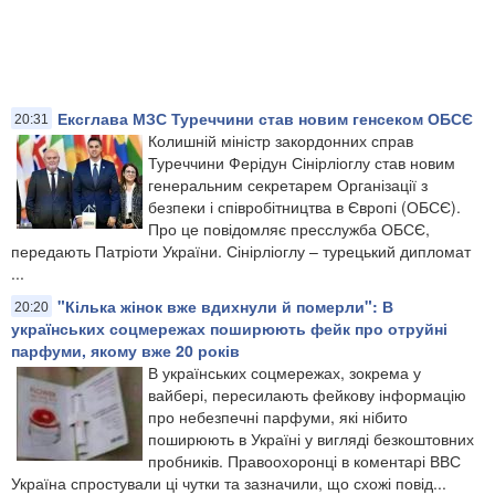
Ексглава МЗС Туреччини став новим генсеком ОБСЄ
20:31
Колишній міністр закордонних справ
Туреччини Ферідун Сінірліоглу став новим
генеральним секретарем Організації з
безпеки і співробітництва в Європі (ОБСЄ).
Про це повідомляє пресслужба ОБСЄ,
передають Патріоти України. Сінірліоглу – турецький дипломат
...
"Кілька жінок вже вдихнули й померли": В
20:20
українських соцмережах поширюють фейк про отруйні
парфуми, якому вже 20 років
В українських соцмережах, зокрема у
вайбері, пересилають фейкову інформацію
про небезпечні парфуми, які нібито
поширюють в Україні у вигляді безкоштовних
пробників. Правоохоронці в коментарі ВВС
Україна спростували ці чутки та зазначили, що схожі повід...