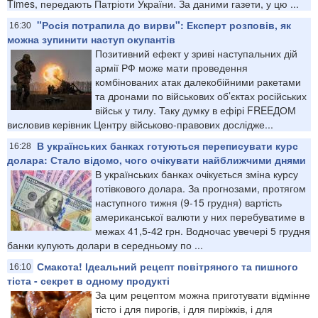
Times, передають Патріоти України. За даними газети, у цю ...
"Росія потрапила до вирви": Експерт розповів, як
16:30
можна зупинити наступ окупантів
Позитивний ефект у зриві наступальних дій
армії РФ може мати проведення
комбінованих атак далекобійними ракетами
та дронами по військових об’єктах російських
військ у тилу. Таку думку в ефірі FREEДОМ
висловив керівник Центру військово-правових дослідже...
В українських банках готуються переписувати курс
16:28
долара: Стало відомо, чого очікувати найближчими днями
В українських банках очікується зміна курсу
готівкового долара. За прогнозами, протягом
наступного тижня (9-15 грудня) вартість
американської валюти у них перебуватиме в
межах 41,5-42 грн. Водночас увечері 5 грудня
банки купують долари в середньому по ...
Смакота! Ідеальний рецепт повітряного та пишного
16:10
тіста - секрет в одному продукті
За цим рецептом можна приготувати відмінне
тісто і для пирогів, і для пиріжків, і для