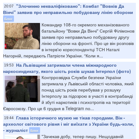
"Злочинно некваліфіковано": Комбат "Вовків Да
20:07
Вінчі" заявив про неправильно побудовану лінію оборони
Блог
Командир 108-го окремого механізованого
батальйону "Вовки Да Вінчі" Сергій Філімонов
заявив про неправильно побудовану другу
лінію оборони на фронті. Про це він розповів
в інтерв'ю кореспондентці ТСН Наталі
Нагорній, передають Патріоти України. “Коли я...
На Львівщині затримали члена міжнародного
19:53
наркосиндикату, якого шість років шукав Інтерпол (фото)
Контррозвідка Служби безпеки України
затримала у Львівській області чоловіка, який
понад шість років перебував у розшуку
Інтерполу за підозрою в участі в контрабанді
й збуті наркотиків і психотропів на території
Євросоюзу. Про це 6 грудня в Telegram по...
Глава історичного музею не тікав городами. Він -
19:44
археолог світового рівня і міг виїхати з України будь-коли,
- журналіст
Блог
"Зачекав добу, тепер пишу. Нещодавній