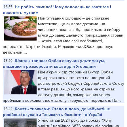
Не робіть помило! Чому холодець не застигає і
18:56
виходить мутним
Приготування холодцю – це справжнє
мистецтво, що вимагає дотримання
численних нюансів. Від правильного вибору
м’яса до завершального прикрашання страви
– кожен етап має свої особливості,
передають Патріоти України. Редакція FoodOboz пропонує
детальний ...
Шантаж триває: Орбан озвучив ультиматум,
18:50
вимагаючи розморозити кошти для Угорщини
Прем'єр-міністр Угорщини Віктор Орбан
пригрозив накласти вето на наступний
довгостроковий бюджет Європейського Союзу
в тому разі, якщо його країна не отримає
доступу до коштів, заморожених через
проблеми з верховенством закону і корупцією, передають Па...
Косять тисячами: Стало відомо, де найчастіше
18:44
російські окупанти "зникають безвісти" в Україні
У листопаді 2024 року до проєкту "Хочу
знайти" надійшло 6876 заявок від росіян на