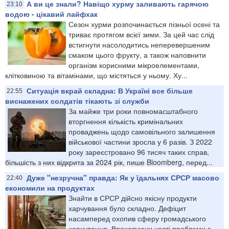
А ви це знали? Навіщо хурму заливають гарячою
23:10
водою - цікавий лайфхак
Сезон хурми розпочинається пізньої осені та
триває протягом всієї зими. За цей час слід
встигнути насолодитись неперевершеним
смаком цього фрукту, а також наповнити
організм корисними мікроелементами,
клітковиною та вітамінами, що містяться у ньому. Ху...
Ситуація вкрай складна: В Україні все більше
22:55
виснажених солдатів тікають зі служби
За майже три роки повномасштабного
вторгнення кількість кримінальних
проваджень щодо самовільного залишення
військової частини зросла у 6 разів. З 2022
року зареєстровано 96 тисяч таких справ,
більшість з них відкрита за 2024 рік, пише Bloomberg, перед...
Дуже "незручна" правда: Як у їдальнях СРСР масово
22:40
економили на продуктах
Знайти в СРСР дійсно якісну продукти
харчування було складно. Дефіцит
насамперед охопив сферу громадського
харчування. Враховуючи часті проблеми з