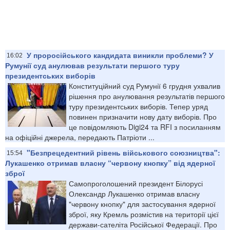
У проросійського кандидата виникли проблеми? У
16:02
Румунії суд анулював результати першого туру
президентських виборів
Конституційний суд Румунії 6 грудня ухвалив
рішення про анулювання результатів першого
туру президентських виборів. Тепер уряд
повинен призначити нову дату виборів. Про
це повідомляють Digi24 та RFI з посиланням
на офіційні джерела, передають Патріоти ...
"Безпрецедентний рівень військового союзництва":
15:54
Лукашенко отримав власну “червону кнопку” від ядерної
зброї
Самопроголошений президент Білорусі
Олександр Лукашенко отримав власну
"червону кнопку" для застосування ядерної
зброї, яку Кремль розмістив на території цієї
держави-сателіта Російської Федерації. Про