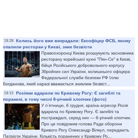
Колись його вже викрадали: Ексофіцер ФСБ, якому
19:28
спалили ресторан у Києві, зник безвісти
Правоохоронці Києва розшукують засновника
ресторану корейської кухні "Пян-Се" в Києві,
бійця Російського добровольчого корпусу
Збройних сил України, колишнього офіцера
Федеральної служби безпеки РФ Іллю
Богданова, який наразі вважається зниклим безвіст...
Росіяни вдарили по Кривому Рогу: Є загиблі та
19:15
поранені, в тому числі 6-річний хлопчик (фото)
У п’ятницю, 6 грудня, країна-агресор Росія
вдарила по Кривому Рогу. Є загиблі та
постраждалі, серед них — 6-річний хлопчик.
Про це повідомив голова Ради оборони
Кривого Рогу Олександр Вілкул, передають
Патріоти України. Кількість поранених у Кривому Ро...