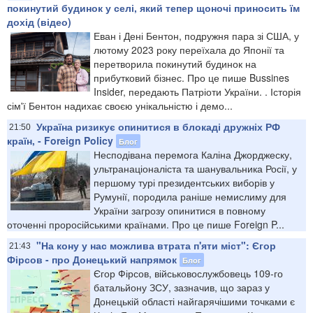
покинутий будинок у селі, який тепер щоночі приносить їм
дохід (відео)
Еван і Дені Бентон, подружня пара зі США, у
лютому 2023 року переїхала до Японії та
перетворила покинутий будинок на
прибутковий бізнес. Про це пише Bussines
Insider, передають Патріоти України. . Історія
сім'ї Бентон надихає своєю унікальністю і демо...
Україна ризикує опинитися в блокаді дружніх РФ
21:50
країн, - Foreign Policy
Блог
Несподівана перемога Каліна Джорджеску,
ультранаціоналіста та шанувальника Росії, у
першому турі президентських виборів у
Румунії, породила раніше немислиму для
України загрозу опинитися в повному
оточенні проросійськими країнами. Про це пише Foreign P...
"На кону у нас можлива втрата п'яти міст": Єгор
21:43
Фірсов - про Донецький напрямок
Блог
Єгор Фірсов, військовослужбовець 109-го
батальйону ЗСУ, зазначив, що зараз у
Донецькій області найгарячішими точками є