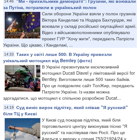
"Ми - прихильники демократії": Грузини, які воювали
14:46
за Путіна, потрапили в український полон
Сили оборони України взяли у полон грузинів
Віктора Канделакі та Нодара Бахтурідзе, які
воювали у складі російської окупаційної армії.
Відео з військовополоненими опублікувало
проект ГУР "Хочу жити", передають Патріоти
України. Що цікаво, і Канделакі, ...
Таких у світі лише 500: В Україну привезли
14:33
унікальний мотоцикл від Bentley (фото)
В Україні презентували ексклюзивний
мотоцикл Ducati Diavel у лімітованій версії for
Bentley. Виготовили лише 500 таких байків.
Про це повідомляє сайт ТопЖир, передають
Патріоти України. Із назви можна
здогадатися, що мотоцикл є спільною розробкою Ducat...
Суд виніс вирок підлітку, який співав "Я русский"
14:19
біля ТЦ у Києві
У Києві суд покарав підлітка, який біля
торговельного центру виконував пісню "Я
русский" та наспівував гімн Росії. Про це
йдеться у вироку у справі 753/21924/24 у