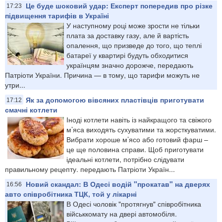
Це буде шоковий удар: Експерт попередив про різке
17:23
підвищення тарифів в Україні
У наступному році може зрости не тільки
плата за доставку газу, але й вартість
опалення, що призведе до того, що теплі
батареї у квартирі будуть обходитися
українцям значно дорожче, передають
Патріоти України. Причина — в тому, що тарифи можуть не
утри...
Як за допомогою вівсяних пластівців приготувати
17:12
смачні котлети
Іноді котлети навіть із найкращого та свіжого
м’яса виходять сухуватими та жорсткуватими.
Вибрати хороше м’ясо або готовий фарш –
це ще половина справи. Щоб приготувати
ідеальні котлети, потрібно слідувати
правильному рецепту. передають Патріоти Україн...
Новий скандал: В Одесі водій "прокатав" на дверях
16:56
авто співробітника ТЦК, той у лікарні
В Одесі чоловік "протягнув" співробітника
військкомату на двері автомобіля.