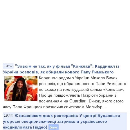
"Зовсім не так, як у фільмі "Конклав": Кардинал із
19:57
України розповів, як обирали нового Папу Римського
Кардинал родом з України Микола Бичок
розповів, що обрання нового Папи Римського
не схоже на голлівудський фільм «Конклав».
Про це повідомляють Патріоти України з
посиланням на Guardian. Бичок, якого свого
часу Папа Франциск призначив єпископом Мельбур...
Є власником двох ресторанів: У центрі Будапешта
19:44
угорські спецпризначенці затримали українського
ексдипломата (відео)
Блог