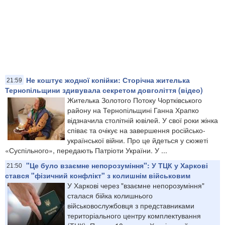
Не коштує жодної копійки: Сторічна жителька
21:59
Тернопільщини здивувала секретом довголіття (відео)
Жителька Золотого Потоку Чортківського
району на Тернопільщині Ганна Храпко
відзначила столітній ювілей. У свої роки жінка
співає та очікує на завершення російсько-
української війни. Про це йдеться у сюжеті
«Суспільного», передають Патріоти України. У ...
"Це було взаємне непорозуміння": У ТЦК у Харкові
21:50
стався "фізичний конфлікт" з колишнім військовим
У Харкові через "взаємне непорозуміння"
сталася бійка колишнього
військовослужбовця з представниками
територіального центру комплектування