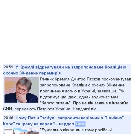
У Кремлі відреагували на запропоноване Коаліцією
20:59
охочих 30-денне перемир'я
Речник Кремля Дмитро Пєсков прокоментував
запропоноване Коаліцією охочих 30-денне
припинення вогню в Україні, заявивши, РФ
підтримує цю ідею, однак водночас має
"багато питань". Про це він заявив в інтерв'ю
CNN, передають Патріоти України. Невдовзі піс...
Чому Путін "забув" запросити керівників Північної
20:46
Кореї та Ірану на парад? - нардеп
Блог
"Буквально кілька днів тому російські