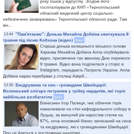
року пішов у відпустку. Згодом його
госпіталізували до КНП «Тернопільський
обласний медичний центр соціально-
небезпечних захворювань» Тернопільської обласної ради. Там
він...
"Пам'ятаємо": Донька Михайла Добкіна святкувала 9
13:44
травня під пісню Кобзона (відео)
Блог
Старша донька колишнього міського голови
Харкова Михайла Добкіна Алла опублікувала
відео, присвячене так званому Дню перемоги
9 травня. Відео вона поділилася у сторіс в
Instagram, передають Патріоти України. Алла
Добкіна нараз перебуває у столиці Азерб...
Ексдружина та син - громадяни Швейцарії:
13:30
Волинський олігарх потрапив у трійку нардепів, які торік
найбільше розбагатіли
Блог
Бізнесмен Ігор Палиця, чиє обличчя торік
намалювали на стіні кафедрального собору в
Луцьку, за минулий рік наростив статки на
87%, хоча основний бізнес записаний на сина
та ексдружину, які є громадянами Швейцарії.
Про це йдеться у дослідженні аналітикі...