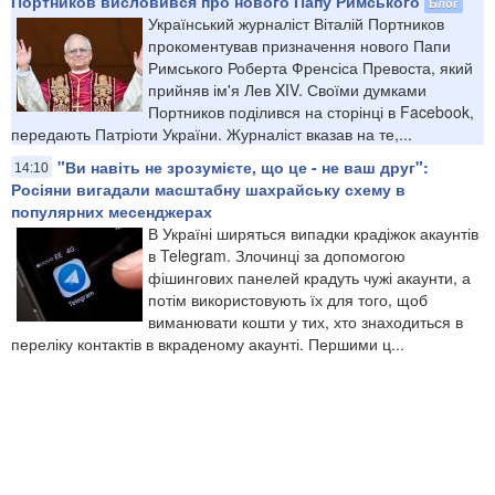
Портников висловився про нового Папу Римського
Блог
Український журналіст Віталій Портников
прокоментував призначення нового Папи
Римського Роберта Френсіса Превоста, який
прийняв ім'я Лев XIV. Своїми думками
Портников поділився на сторінці в Facebook,
передають Патріоти України. Журналіст вказав на те,...
"Ви навіть не зрозумієте, що це - не ваш друг":
14:10
Росіяни вигадали масштабну шахрайську схему в
популярних месенджерах
В Україні ширяться випадки крадіжок акаунтів
в Telegram. Злочинці за допомогою
фішингових панелей крадуть чужі акаунти, а
потім використовують їх для того, щоб
виманювати кошти у тих, хто знаходиться в
переліку контактів в вкраденому акаунті. Першими ц...