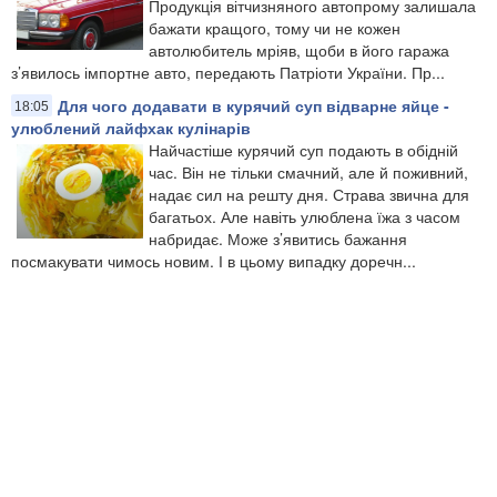
Продукція вітчизняного автопрому залишала
бажати кращого, тому чи не кожен
автолюбитель мріяв, щоби в його гаража
з’явилось імпортне авто, передають Патріоти України. Пр...
Для чого додавати в курячий суп відварне яйце -
18:05
улюблений лайфхак кулінарів
Найчастіше курячий суп подають в обідній
час. Він не тільки смачний, але й поживний,
надає сил на решту дня. Страва звична для
багатьох. Але навіть улюблена їжа з часом
набридає. Може з’явитись бажання
посмакувати чимось новим. І в цьому випадку доречн...