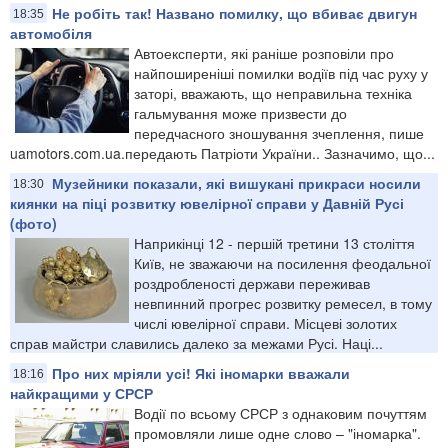
Не робіть так! Названо помилку, що вбиває двигун
18:35
автомобіля
Автоексперти, які раніше розповіли про
найпоширеніші помилки водіїв під час руху у
заторі, вважають, що неправильна техніка
гальмування може призвести до
передчасного зношування зчеплення, пише
uamotors.com.ua.передають Патріоти України.. Зазначимо, що...
Музейники показали, які вишукані прикраси носили
18:30
киянки на піці розвитку ювелірної справи у Давній Русі
(фото)
Наприкінці 12 - першій третини 13 століття
Київ, не зважаючи на посилення феодальної
роздробленості держави переживав
невпинний прогрес розвитку ремесел, в тому
числі ювелірної справи. Місцеві золотих
справ майстри славились далеко за межами Русі. Наці...
Про них мріяли усі! Які іномарки вважали
18:16
найкращими у СРСР
Водії по всьому СРСР з однаковим почуттям
промовляли лише одне слово – "іномарка".