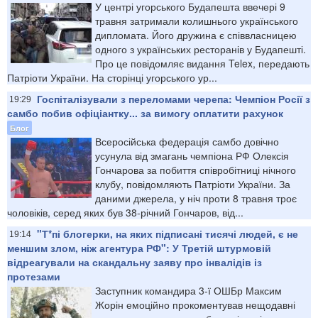
У центрі угорського Будапешта ввечері 9
травня затримали колишнього українського
дипломата. Його дружина є співвласницею
одного з українських ресторанів у Будапешті.
Про це повідомляє видання Telex, передають
Патріоти України. На сторінці угорського ур...
Госпіталізували з переломами черепа: Чемпіон Росії з
19:29
самбо побив офіціантку... за вимогу оплатити рахунок
Блог
Всеросійська федерація самбо довічно
усунула від змагань чемпіона РФ Олексія
Гончарова за побиття співробітниці нічного
клубу, повідомляють Патріоти України. За
даними джерела, у ніч проти 8 травня троє
чоловіків, серед яких був 38-річний Гончаров, від...
"Т*пі блогерки, на яких підписані тисячі людей, є не
19:14
меншим злом, ніж агентура РФ": У Третій штурмовій
відреагували на скандальну заяву про інвалідів із
протезами
Заступник командира 3-ї ОШБр Максим
Жорін емоційно прокоментував нещодавні