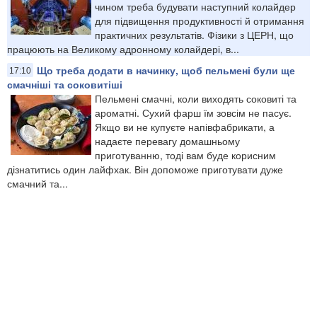
чином треба будувати наступний колайдер
для підвищення продуктивності й отримання
практичних результатів. Фізики з ЦЕРН, що
працюють на Великому адронному колайдері, в...
Що треба додати в начинку, щоб пельмені були ще
17:10
смачніші та соковитіші
Пельмені смачні, коли виходять соковиті та
ароматні. Сухий фарш їм зовсім не пасує.
Якщо ви не купуєте напівфабрикати, а
надаєте перевагу домашньому
приготуванню, тоді вам буде корисним
дізнатитись один лайфхак. Він допоможе приготувати дуже
смачний та...