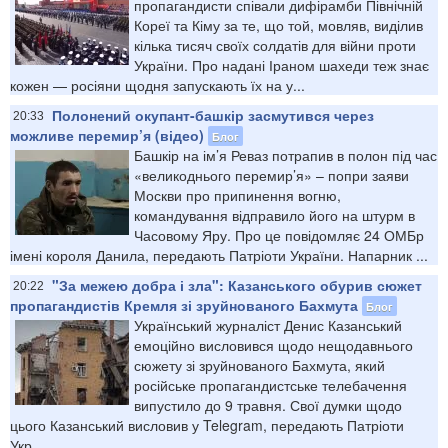
пропагандисти співали дифірамби Північній
Кореї та Кіму за те, що той, мовляв, виділив
кілька тисяч своїх солдатів для війни проти
України. Про надані Іраном шахеди теж знає
кожен — росіяни щодня запускають їх на у...
Полонений окупант-башкір засмутився через
20:33
можливе перемир’я (відео)
Блог
Башкір на ім’я Реваз потрапив в полон під час
«великоднього перемир’я» – попри заяви
Москви про припинення вогню,
командування відправило його на штурм в
Часовому Яру. Про це повідомляє 24 ОМБр
імені короля Данила, передають Патріоти України. Напарник ...
"За межею добра і зла": Казанського обурив сюжет
20:22
пропагандистів Кремля зі зруйнованого Бахмута
Блог
Український журналіст Денис Казанський
емоційно висловився щодо нещодавнього
сюжету зі зруйнованого Бахмута, який
російське пропагандистське телебачення
випустило до 9 травня. Свої думки щодо
цього Казанський висловив у Telegram, передають Патріоти
Укр...