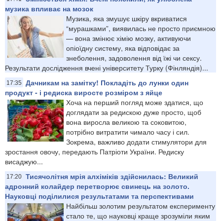
музика впливає на мозок
Музика, яка змушує шкіру вкриватися
“мурашками”, виявилась не просто приємною
— вона змінює хімію мозку, активуючи
опіоїдну систему, яка відповідає за
знеболення, задоволення від їжі чи сексу.
Результати дослідження вчені університету Турку (Фінляндія)...
Дачникам на замітку! Покладіть до лунки один
17:35
продукт - і редиска виросте розміром з яйце
Хоча на перший погляд може здатися, що
доглядати за редискою дуже просто, щоб
вона виросла великою та соковитою,
потрібно витратити чимало часу і сил.
Зокрема, важливо додати стимулятори для
зростання овочу, передають Патріоти України. Редиску
висаджую...
Тисячолітня мрія алхіміків здійснилась: Великий
17:20
адронний колайдер перетворює свинець на золото.
Науковці поділилися результатами та перспективами
Найбільш золотим результатом експерименту
стало те, що науковці краще зрозуміли яким