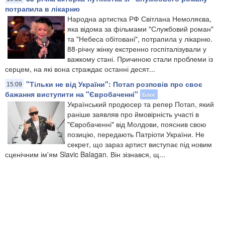
потрапила в лікарню
Народна артистка РФ Світлана Немоляєва,
яка відома за фільмами "Службовий роман"
та "Небеса обітовані", потрапила у лікарню.
88-річну жінку екстренно госпіталізували у
важкому стані. Причиною стали проблеми із
серцем, на які вона страждає останні десят...
"Тільки не від України": Потап розповів про своє
15:09
бажання виступити на "Євробаченні"
Блог
Український продюсер та репер Потап, який
раніше заявляв про ймовірність участі в
"Євробаченні" від Молдови, пояснив свою
позицію, передають Патріоти України. Не
секрет, що зараз артист виступає під новим
сценічним ім'ям Slavic Balagan. Він зізнався, щ...