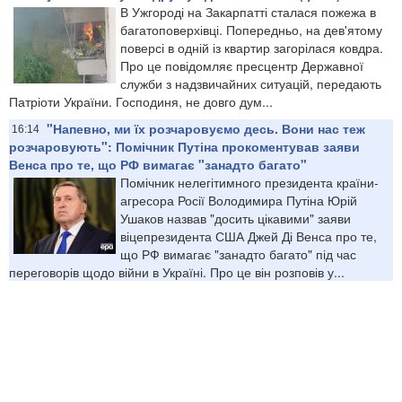
В Ужгороді на Закарпатті сталася пожежа в
багатоповерхівці. Попередньо, на дев'ятому
поверсі в одній із квартир загорілася ковдра.
Про це повідомляє пресцентр Державної
служби з надзвичайних ситуацій, передають
Патріоти України. Господиня, не довго дум...
"Напевно, ми їх розчаровуємо десь. Вони нас теж
16:14
розчаровують": Помічник Путіна прокоментував заяви
Венса про те, що РФ вимагає "занадто багато"
Помічник нелегітимного президента країни-
агресора Росії Володимира Путіна Юрій
Ушаков назвав "досить цікавими" заяви
віцепрезидента США Джей Ді Венса про те,
що РФ вимагає "занадто багато" під час
переговорів щодо війни в Україні. Про це він розповів у...