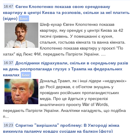
Євген Клопотенко показав свою орендовану
16:47
квартиру в центрі Києва та розповів, скільки за неї платить
(відео)
Блог
Шеф-кухар Євген Клопотенко показав
квартиру, яку орендує у центрі Києва за 42
тисячі гривень. У помешканні є кухня,
спальня, гостьова кімната та ванна кімната.
Клопотенко показав квартиру у проєкті "По
хатах" від Люкс ФМ, передають Патріоти України. ....
Дослідники підрахували, скільки в середньому разів
16:37
на день роспропаганда глузує з Трампа на федеральних
каналах
Блог
Дональд Трамп, як і інші лідери «недружніх»
до Росії держав, є об'єктом знущань у
провідних російських пропагандистських
медіа. Про це йдеться у пресрелізі
аналітичного проєкту War of Words,
передають Патріоти України. Аналітики нагадують, що подібна
п...
Спритно "вирішила" проблему: В Ужгороді жінка
16:23
викинула палаючу ковдру сусідам на балкон (фото)