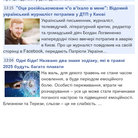
"Оце російськомовне ч*о вʼїхало в мене": Відомий
13:15
український журналіст потрапив у ДТП у Києві
Український письменник, журналіст,
телеведучий, літературний критик, редактор
та громадський діяч Богдан Логвиненко
напередодні пізно ввечері потрапив в аварію
в Києві. Про це журналіст повідомив на своїй
сторінці в Facebook, передають Патріоти України...
Одні біди! Названо два знаки зодіаку, які в травні
13:04
2025 будуть багато плакати
На жаль, для декого травень не стане часом
оновлення, а буде періодом емоційного
болю. Особисті переживання, втрати чи
розчарування – усе це може стати причинами
поганого настрою та підвищеної емоційності.
Близнюки та Терези, сльози – це не слабкість. ...