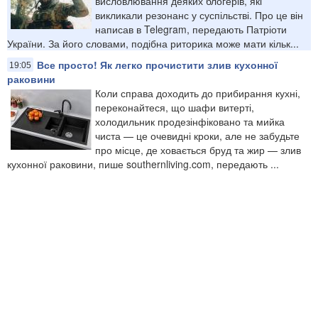
висловлювання деяких блогерів, які
викликали резонанс у суспільстві. Про це він
написав в Telegram, передають Патріоти
України. За його словами, подібна риторика може мати кільк...
Все просто! Як легко прочистити злив кухонної
19:05
раковини
Коли справа доходить до прибирання кухні,
переконайтеся, що шафи витерті,
холодильник продезінфіковано та мийка
чиста — це очевидні кроки, але не забудьте
про місце, де ховається бруд та жир — злив
кухонної раковини, пише southernliving.com, передають ...