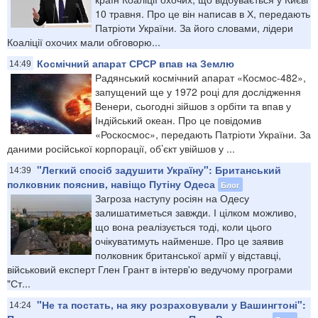
10 травня. Про це він написав в Х, передають
Патріоти України. За його словами, лідери
Коаліції охочих мали обговорю...
Космічний апарат СРСР впав на Землю
14:49
Радянський космічний апарат «Космос-482»,
запущений ще у 1972 році для дослідження
Венери, сьогодні зійшов з орбіти та впав у
Індійський океан. Про це повідомив
«Роскосмос», передають Патріоти України. За
даними російської корпорації, об’єкт увійшов у ...
"Легкий спосіб задушити Україну": Британський
14:39
полковник пояснив, навіщо Путіну Одеса
Блог
Загроза наступу росіян на Одесу
залишатиметься завжди. І цілком можливо,
що вона реалізується тоді, коли цього
очікуватимуть найменше. Про це заявив
полковник британської армії у відставці,
військовий експерт Глен Грант в інтерв'ю ведучому програми
"Ст...
"Не та постать, на яку розраховували у Вашингтоні":
14:24