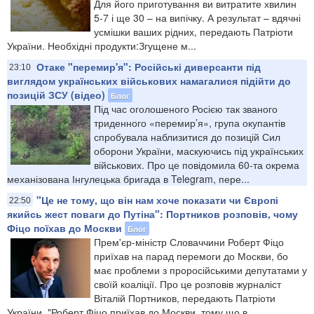
Для його приготування ви витратите хвилин
5-7 і ще 30 – на випічку. А результат – вдячні
усмішки ваших рідних, передають Патріоти
України. Необхідні продукти:Згущене м...
Отаке "перемир'я": Російські диверсанти під
23:10
виглядом українських військових намагалися підійти до
позицій ЗСУ (відео)
Блог
Під час оголошеного Росією так званого
триденного «перемир’я», група окупантів
спробувала наблизитися до позицій Сил
оборони України, маскуючись під українських
військових. Про це повідомила 60-та окрема
механізована Інгулецька бригада в Telegram, пере...
"Це не тому, що він нам хоче показати чи Європі
22:50
якийсь жест поваги до Путіна": Портников розповів, чому
Фіцо поїхав до Москви
Блог
Прем'єр-міністр Словаччини Роберт Фіцо
приїхав на парад перемоги до Москви, бо
має проблеми з проросійськими депутатами у
своїй коаліції. Про це розповів журналіст
Віталій Портников, передають Патріоти
України. "Роберт Фіцо приїхав до Москви, тому що в...