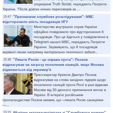
соцмережі Truth Social, передають Патріоти
України. "Після довгих нічних переговорів за ...
"Призначене службове розслідування": МВС
15:47
відсторонило шість посадовців НГУ
Міністерство внутрішніх справ України
офіційно повідомило про відсторонення 6
посадовців. Про це йдеться у повідомленні в
Telegram-каналі МВС, передають Патріоти
України. Зауважують, що 6 посадовців
керівної ланки напрямку матеріально-технічного забезп...
"Лякати Росію - це справа пуста": Пєсков
15:36
відреагував на загрозу посилення санкцій, якщо Москва
відмовиться від перемир'я
Прессекретар Кремля Дмитро Пєсков
відреагував на слова західних лідерів щодо
посилення санкцій проти Росії в разі відмови
Москви від 30-денного припинення вогню в
Україні. В інтерв'ю російським
пропагандистам Пєсков заявив, що «лякати Росію санкціями
—...
88-річна акторка-путіністка зі "Службового роману"
15:22