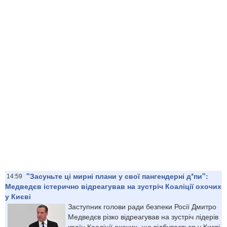
"Засуньте ці мирні плани у свої пангендерні д*пи":
14:59
Медведєв істерично відреагував на зустріч Коаліції охочих
у Києві
Заступник голови ради безпеки Росії Дмитро
Медведєв різко відреагував на зустріч лідерів
країн Коаліції охочих, що відбувається у Києві