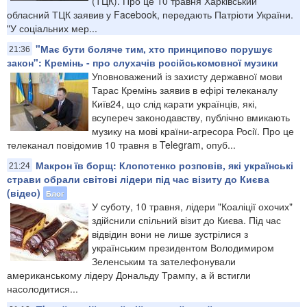
(ТЦК). Про це 10 травня Харківський
обласний ТЦК заявив у Facebook, передають Патріоти України.
"У соціальних мер...
"Має бути боляче тим, хто принципово порушує
21:36
закон": Кремінь - про слухачів російськомовної музики
Уповноважений із захисту державної мови
Тарас Кремінь заявив в ефірі телеканалу
Київ24, що слід карати українців, які,
всупереч законодавству, публічно вмикають
музику на мові країни-агресора Росії. Про це
телеканал повідомив 10 травня в Telegram, опуб...
Макрон їв борщ: Клопотенко розповів, які українські
21:24
страви обрали світові лідери під час візиту до Києва
(відео)
Блог
У суботу, 10 травня, лідери "Коаліції охочих"
здійснили спільний візит до Києва. Під час
відвідин вони не лише зустрілися з
українським президентом Володимиром
Зеленським та зателефонували
американському лідеру Дональду Трампу, а й встигли
насолодитися...