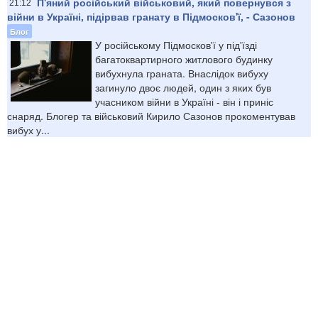
П'яний російський військовий, який повернувся з
21:12
війни в Україні, підірвав гранату в Підмосков'ї, - Сазонов
Блог
У російському Підмосков'ї у під'їзді
багатоквартирного житлового будинку
вибухнула граната. Внаслідок вибуху
загинуло двоє людей, один з яких був
учасником війни в Україні - він і приніс
снаряд. Блогер та військовий Кирило Сазонов прокоментував
вибух у...