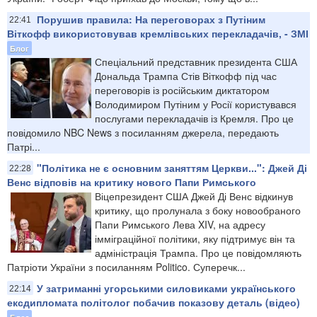
Порушив правила: На переговорах з Путіним
22:41
Віткофф використовував кремлівських перекладачів, - ЗМІ
Блог
Спеціальний представник президента США
Дональда Трампа Стів Віткофф під час
переговорів із російським диктатором
Володимиром Путіним у Росії користувався
послугами перекладачів із Кремля. Про це
повідомило NBC News з посиланням джерела, передають
Патрі...
"Політика не є основним заняттям Церкви...": Джей Ді
22:28
Венс відповів на критику нового Папи Римського
Віцепрезидент США Джей Ді Венс відкинув
критику, що пролунала з боку новообраного
Папи Римського Лева XIV, на адресу
імміграційної політики, яку підтримує він та
адміністрація Трампа. Про це повідомляють
Патріоти України з посиланням Politico. Суперечк...
У затриманні угорськими силовиками українського
22:14
ексдипломата політолог побачив показову деталь (відео)
Блог