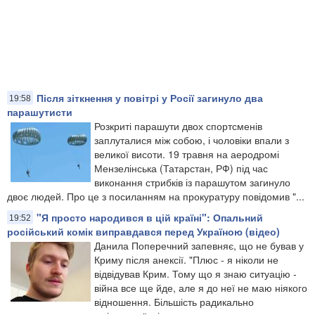
Після зіткнення у повітрі у Росії загинуло два
19:58
парашутисти
Розкриті парашути двох спортсменів
заплуталися між собою, і чоловіки впали з
великої висоти. 19 травня на аеродромі
Мензелінська (Татарстан, РФ) під час
виконання стрибків із парашутом загинуло
двоє людей. Про це з посиланням на прокуратуру повідомив "...
"Я просто народився в цій країні": Опальний
19:52
російський комік виправдався перед Україною (відео)
Данила Поперечний запевняє, що не бував у
Криму після анексії. "Плюс - я ніколи не
відвідував Крим. Тому що я знаю ситуацію -
війна все ще йде, але я до неї не маю ніякого
відношення. Більшість радикально