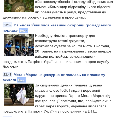
військовослужбовців зі складу об'єднаних сил
немає. «Командир підрозділу і його підлеглі,
які брали участь в рейді, представлені до
державних нагород», - відзначили в прес-центрі.
У Львові з'явилися незвичні охоронці громадського
23:52
порядку
Блог
Необхідну кількість транспорту для
велопатруля готові докупити,
доукомплектувати за кошти міста. Сьогодні,
20 травня, на патрулювання Львова вперше
виїхали поліцейські-велосипедисти,
повідомляють Патріоти України з посиланням на прес-службу
Львівсько...
Меган Маркл нецензурно вилаялась на власному
23:43
весіллі
Блог
За свідченням деяких глядачів, дівчина
сказала слово fuck. Глядачі церемонії
одруження принца Гаррі з Меган Маркл під
час трансляції помітили, що, проїжджаючи в
кареті через ворота, наречена вилаялася,
повідомляють Патріоти України з посиланням на Dail...