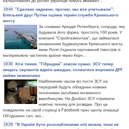
налаштованих до росіян українців чомусь вважают...
"Сделано надежно, прочно, мы все учитывали":
19:44
Близький друг Путіна оцінив термін служби Кримського
мосту
За словами Аркадія Ротенберга, споруда, яку
будувала його фірма, простоїть 100 років. У
компанії "Стройгазмонтаж", що займалася
незаконним будівництвом Кримського мосту,
яким Росія з'єднала окупований півострів із
материковою частиною країни через Керч...
Хіти тижня. "Гібридам" зовсім сумно: ЗСУ тепер
19:30
нищать окупантів вдвічі швидше, сховатися ворожим ДРГ
майже неможливо
Найближчим часом всі пости ЗСУ на
передовій будуть обладнані новими
технічними засобами іноземного
виробництва. На Донбасі ЗСУ отримали
новітню техніку для розвідки. Про це
повідомляє на своїй сторінці в Facebook прес-центр операції
Об'єднаних сил, заз...
"В Україні бути розслабленими хіпі можна, поки не
19:29