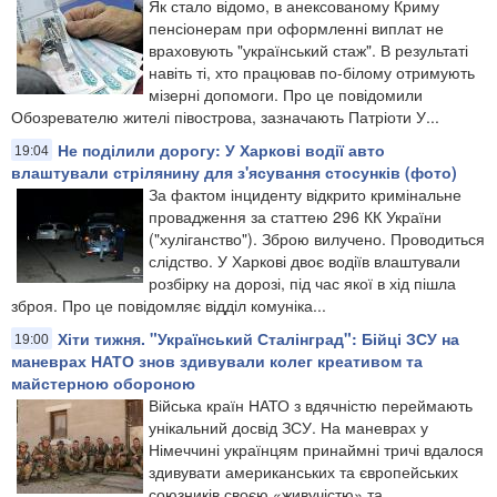
Як стало відомо, в анексованому Криму
пенсіонерам при оформленні виплат не
враховують "український стаж". В результаті
навіть ті, хто працював по-білому отримують
мізерні допомоги. Про це повідомили
Обозревателю жителі півострова, зазначають Патріоти У...
Не поділили дорогу: У Харкові водії авто
19:04
влаштували стрілянину для з'ясування стосунків (фото)
За фактом інциденту відкрито кримінальне
провадження за статтею 296 КК України
("хуліганство"). Зброю вилучено. Проводиться
слідство. У Харкові двоє водіїв влаштували
розбірку на дорозі, під час якої в хід пішла
зброя. Про це повідомляє відділ комуніка...
Хіти тижня. "Український Сталінград": Бійці ЗСУ на
19:00
маневрах НАТО знов здивували колег креативом та
майстерною обороною
Війська країн НАТО з вдячністю переймають
унікальний досвід ЗСУ. На маневрах у
Німеччині українцям принаймні тричі вдалося
здивувати американських та європейських
союзників своєю «живучістю» та