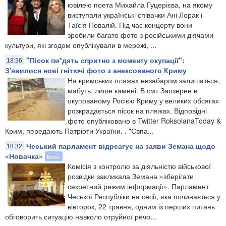
ювілею поета Михайла Гуцерієва, на якому
виступали українські співачки Ані Лорак і
Таїсія Повалій. Під час концерту вони
зробили багато фото з російськими діячами
культури, які згодом опублікували в мережі, ...
"Пісок пи*дять спритно з моменту окупації":
18:36
З'явилися нові гнітючі фото з анексованого Криму
На кримських пляжах незабаром залишаться,
мабуть, лише камені. В смт Заозерне в
окупованому Росією Криму у великих обсягах
розкрадається пісок на пляжах. Відповідні
фото опубліковано в Twitter RoksolanaToday &
Крим, передають Патріоти України. . "Євпа...
Чеський парламент відреагує на заяви Земана щодо
18:32
«Новачка»
Блог
Комісія з контролю за діяльністю військової
розвідки закликала Земана «зберігати
секретний режим інформації». Парламент
Чеської Республіки на сесії, яка починається у
вівторок, 22 травня, одним із перших питань
обговорить ситуацію навколо отруйної речо...