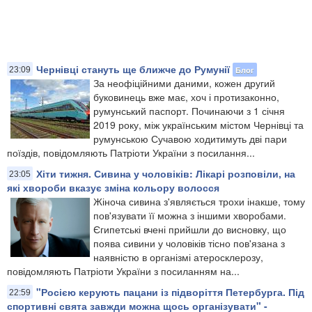
Чернівці стануть ще ближче до Румунії
Блог
23:09
За неофіційними даними, кожен другий
буковинець вже має, хоч і протизаконно,
румунський паспорт. Починаючи з 1 січня
2019 року, між українським містом Чернівці та
румунською Сучавою ходитимуть дві пари
поїздів, повідомляють Патріоти України з посилання...
Хіти тижня. Сивина у чоловіків: Лікарі розповіли, на
23:05
які хвороби вказує зміна кольору волосся
Жіноча сивина з'являється трохи інакше, тому
пов'язувати її можна з іншими хворобами.
Єгипетські вчені прийшли до висновку, що
поява сивини у чоловіків тісно пов'язана з
наявністю в організмі атеросклерозу,
повідомляють Патріоти України з посиланням на...
"Росією керують пацани із підворіття Петербурга. Під
22:59
спортивні свята завжди можна щось організувати" -