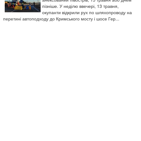
пізніше. У неділю ввечері, 13 травня,
окупанти відкрили рух по шляхопроводу на
перетині автоподходу до Кримського мосту і шосе Гер...