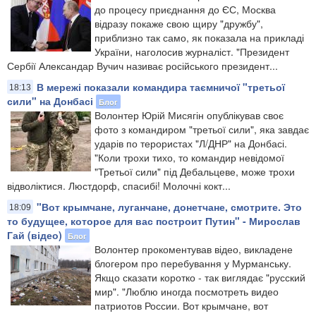
до процесу приєднання до ЄС, Москва
відразу покаже свою щиру "дружбу",
приблизно так само, як показала на прикладі
України, наголосив журналіст. "Президент
Сербії Александар Вучич називає російського президент...
В мережі показали командира таємничої "третьої
18:13
сили" на Донбасі
Блог
Волонтер Юрій Мисягін опублікував своє
фото з командиром "третьої сили", яка завдає
ударів по терористах "Л/ДНР" на Донбасі.
"Коли трохи тихо, то командир невідомої
"Третьої сили" під Дебальцеве, може трохи
відволіктися. Люстдорф, спасибі! Молочні кокт...
"Вот крымчане, луганчане, донетчане, смотрите. Это
18:09
то будущее, которое для вас построит Путин" - Мирослав
Гай (відео)
Блог
Волонтер прокоментував відео, викладене
блогером про перебування у Мурманську.
Якщо сказати коротко - так виглядає "русский
мир". "Люблю иногда посмотреть видео
патриотов России. Вот крымчане, вот