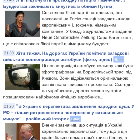
Бундестазі закликають кинутись в обійми Путіна
Співголова Лівої партії наголосила, що
накладені на Росію санкції завдають шкоди
європейським і, зокрема, німецьким
компаніям. У бесіді з журналістами видання
Neue Osnabrücker Zeitung Сара Вагенкхнет,
що є співголовою Лівої партії в німецькому бундест...
Хіти тижня. На дорогах України помітили загадкові
21:30
військові повноприводні автобуси (фото, відео)
Блог
Ці повнопривідні автобуси кольору хакі були
зфотографовані на Бориспільській трасі під
Києвом. Вони відрізняються оригінальною
зовнішністю і високою прохідністю. Сьогодні
на українських дорогах можна зустріти
позашляховики найрізноманітніших виробників...
"В Україні є перспектива звільнення народної душі. У
21:28
РФ – тільки ретроспектива повернення у сатанинське
минуле" - російський історик
Блог
Вчений зазначив, що ситуація в Україні
кардинально відрізняється, тому що в цій
країні більше немає пам'ятників Леніну, а