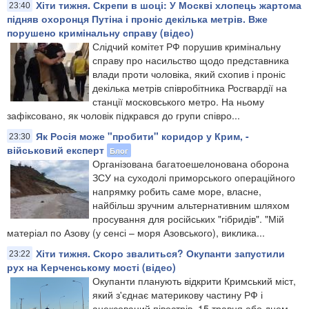
Хіти тижня. Скрепи в шоці: У Москві хлопець жартома
23:40
підняв охоронця Путіна і проніс декілька метрів. Вже
порушено кримінальну справу (відео)
Слідчий комітет РФ порушив кримінальну
справу про насильство щодо представника
влади проти чоловіка, який схопив і проніс
декілька метрів співробітника Росгвардії на
станції московського метро. На ньому
зафіксовано, як чоловік підкрався до групи співро...
Як Росія може "пробити" коридор у Крим, -
23:30
військовий експерт
Блог
Організована багатоешелонована оборона
ЗСУ на суходолі приморського операційного
напрямку робить саме море, власне,
найбільш зручним альтернативним шляхом
просування для російських "гібридів". "Мій
матеріал по Азову (у сенсі – моря Азовського), виклика...
Хіти тижня. Скоро звалиться? Окупанти запустили
23:22
рух на Керченському мості (відео)
Окупанти планують відкрити Кримський міст,
який з'єднає материкову частину РФ і
анексований півострів, 15 травня або днем