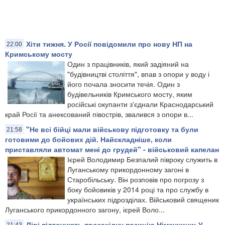
Хіти тижня. У Росії повідомили про нову НП на
22:00
Кримському мосту
Один з працівників, який задіяний на
"будівництві століття", впав з опори у воду і
його почала зносити течія. Один з
будівельників Кримського мосту, яким
російські окупанти з'єднали Краснодарський
край Росії та анексований півострів, звалився з опори в...
"Не всі бійці мали військову підготовку та були
21:58
готовими до бойових дій. Найскладніше, коли
приставляли автомат мені до грудей" - військовий капелан
Ієрей Володимир Безпалий півроку служить в
Луганському прикордонному загоні в
Старобільську. Він розповів про погрозу з
боку бойовиків у 2014 році та про службу в
українських підрозділах. Військовий священик
Луганського прикордонного загону, ієрей Воло...
Ліві підточують прозахідну позицію Німеччини: У
21:43