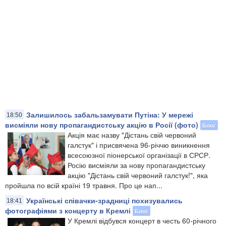
Залишилось забальзамувати Путіна: У мережі
18:50
висміяли нову пропагандистську акцію в Росії (фото)
Блог
Акція має назву "Дістань свій червоний
галстук" і присвячена 96-річчю виникнення
всесоюзної піонерської організації в СРСР.
Росію висміяли за нову пропагандистську
акцію "Дістань свій червоний галстук!", яка
пройшла по всій країні 19 травня. Про це нап...
Українські співачки-зрадниці похизувались
18:41
фотографіями з концерту в Кремлі
Блог
У Кремлі відбувся концерт в честь 60-річного