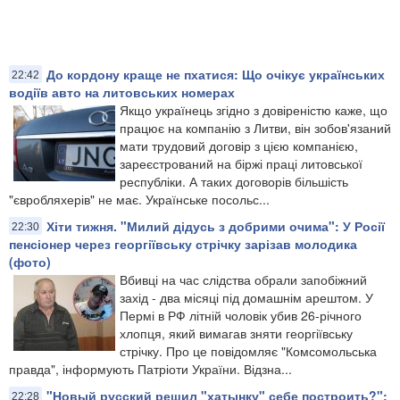
До кордону краще не пхатися: Що очікує українських
22:42
водіїв авто на литовських номерах
Якщо українець згідно з довіреністю каже, що
працює на компанію з Литви, він зобов'язаний
мати трудовий договір з цією компанією,
зареєстрований на біржі праці литовської
республіки. А таких договорів більшість
"євробляхерів" не має. Українське посольс...
Хіти тижня. "Милий дідусь з добрими очима": У Росії
22:30
пенсіонер через георгіївську стрічку зарізав молодика
(фото)
Вбивці на час слідства обрали запобіжний
захід - два місяці під домашнім арештом. У
Пермі в РФ літній чоловік убив 26-річного
хлопця, який вимагав зняти георгіївську
стрічку. Про це повідомляє "Комсомольська
правда", інформують Патріоти України. Відзна...
"Новый русский решил "хатынку" себе построить?":
22:28