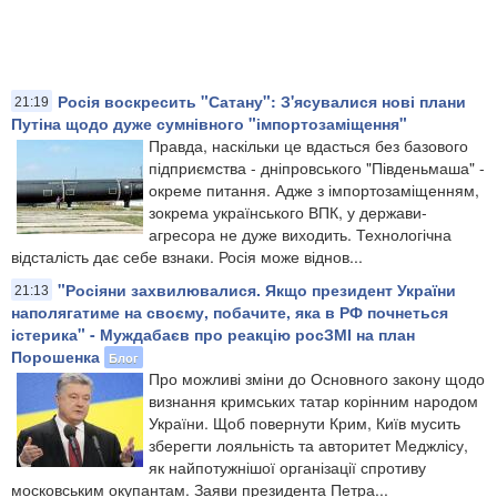
Росія воскресить "Сатану": З'ясувалися нові плани
21:19
Путіна щодо дуже сумнівного "імпортозаміщення"
Правда, наскільки це вдасться без базового
підприємства - дніпровського "Південьмаша" -
окреме питання. Адже з імпортозаміщенням,
зокрема українського ВПК, у держави-
агресора не дуже виходить. Технологічна
відсталість дає себе взнаки. Росія може віднов...
"Росіяни захвилювалися. Якщо президент України
21:13
наполягатиме на своєму, побачите, яка в РФ почнеться
істерика" - Муждабаєв про реакцію росЗМІ на план
Порошенка
Блог
Про можливі зміни до Основного закону щодо
визнання кримських татар корінним народом
України. Щоб повернути Крим, Київ мусить
зберегти лояльність та авторитет Меджлісу,
як найпотужнішої організації спротиву
московським окупантам. Заяви президента Петра...