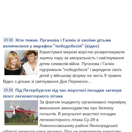
Хіти тижня. Пугачова і Галкін зі своїми дітьми
20:30
включилися у марафон "побєдобєсія" (відео)
Користувачі мережі жорстко розкритикували
зоряну пару за аморальність і нав'язування
дітям символів війни. Пугачова і Галкін
підтримали "побєдобєсіє" і вирядили своїх
дітей у військову форму на честь 9 травня.
Відео з дітьми зі святкування Дня Перемоги...
Під Петербургом під час жорсткої посадки загинув
20:28
пілот легкомоторного літака
За фактом інциденту організовано перевірку
виконання законодавства про безпеку
польотів. В результаті жорсткої посадки
легкомоторного літака Су-29 в
Ломоносовському районі Ленінградської
області загинула одна людина. Про це повідомили агентству