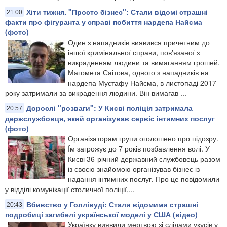
Хіти тижня. "Просто бізнес": Стали відомі страшні
21:00
факти про фігуранта у справі побиття нардепа Найєма
(фото)
Один з нападників виявився причетним до
іншої кримінальної справи, пов'язаної з
викраденням людини та вимаганням грошей.
Магомета Саітова, одного з нападників на
нардепа Мустафу Найєма, в листопаді 2017
року затримали за викрадення людини. Він вимагав ...
Дорослі "розваги": У Києві поліція затримала
20:57
держслужбовця, який організував сервіс інтимних послуг
(фото)
Організаторам групи оголошено про підозру.
Їм загрожує до 7 років позбавлення волі. У
Києві 36-річний державний службовець разом
із своєю знайомою організував бізнес із
надання інтимних послуг. Про це повідомили
у відділі комунікації столичної поліції,...
Вбивство у Голлівуді: Стали відомими страшні
20:43
подробиці загибелі української моделі у США (відео)
Українку виявили мертвою зі слідами укусів у