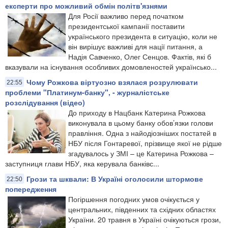
експерти про можливий обмін політв'язнями
Для Росії важливо перед початком
президентської кампанії поставити
українського президента в ситуацію, коли не
він вирішує важливі для нації питання, а
Надія Савченко, Олег Сенцов. Фактів, які б
вказували на існування особливих домовленостей українсько...
Чому Рожкова віртуозно взялася розрулювати
22:55
проблеми "Платинум-банку", - журналістське
розслідування (відео)
До приходу в Нацбанк Катерина Рожкова
виконувала в цьому банку обов’язки голови
правління. Одна з найодіозніших постатей в
НБУ після Гонтаревої, прізвище якої не рідше
згадувалось у ЗМІ – це Катерина Рожкова –
заступниця глави НБУ, яка керувала банківс...
Грози та шквали: В Україні оголосили штормове
22:50
попередження
Погіршення погодних умов очікується у
центральних, південних та східних областях
України. 20 травня в Україні очікуються грози,