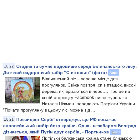
Огидне та сумне видовище серед Біличанського лісу:
18:22
Дитячий оздоровчий табір "Святошин" (фото)
Блог
Біличанський ліс – хороше місце для
прогулянок. Свіже повітря, спів пташок, високі
дерева, які врізаються в небо…. Про це на
своїй сторінці у Facebook пише журналіст
Наталія Ціжман, передають Патріоти України.
"Почати прогулянку в цьому лісі можна від ...
Президент Сербії стверджує, що РФ поважає
18:21
європейський вибір його країни. Однак незабаром Белград
дізнається, який Путін друг сербів, - Портников
Блог
Як тільки балканська країна стане близькою