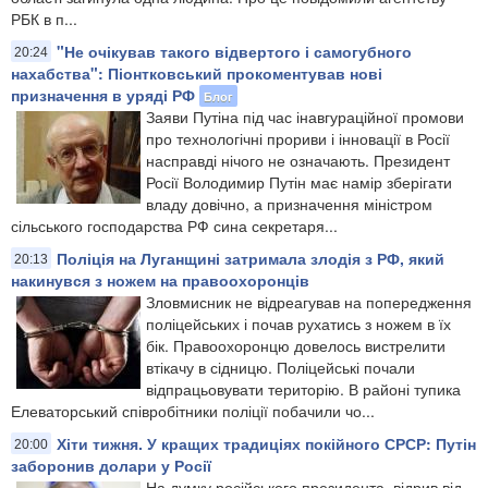
РБК в п...
"Не очікував такого відвертого і самогубного
20:24
нахабства": Піонтковський прокоментував нові
призначення в уряді РФ
Блог
Заяви Путіна під час інавгураційної промови
про технологічні прориви і інновації в Росії
насправді нічого не означають. Президент
Росії Володимир Путін має намір зберігати
владу довічно, а призначення міністром
сільського господарства РФ сина секретаря...
Поліція на Луганщині затримала злодія з РФ, який
20:13
накинувся з ножем на правоохоронців
Зловмисник не відреагував на попередження
поліцейських і почав рухатись з ножем в їх
бік. Правоохоронцю довелось вистрелити
втікачу в сідницю. Поліцейські почали
відпрацьовувати територію. В районі тупика
Елеваторський співробітники поліції побачили чо...
Хіти тижня. У кращих традиціях покійного СРСР: Путін
20:00
заборонив долари у Росії
На думку російського президента, відрив від