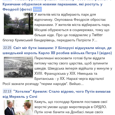
Кримчани обурилися новими парканами, які ростуть у
Феодосії (фото)
Блог
У жителів міста відбирають парк для
відпочинку. Окупована Феодосія обростає
парканами. У жителів міста відбирають парк.
Місцеві обурюються в соцмережах, тому що
більше ніде. Про це повідомляє у Twitter
блогер Кримський бандерівець, передають Патріоти У...
Світ міг бути інакшим: У Білорусі відшукали місце, де
22:25
шведський король Карло XII розбив війська Петра I (відео)
Перелякані московити готові були віддати
питому частку свого царства, щоб зупинити
шведів. Шведська імперія відійшла у минуле у
XVIII. Французська у XIX. Німецька та
Британська - у XX. Наразі черга відсталої
Росії зазнати розпаду "тюрми народів". Вийшо...
"Хотєлки" Кремля: Стало відомо, чого Путін вимагав
22:13
від Меркель у Сочі
Кажуть, що господар Кремля поставив свої
жорсткі умови щодо миротворців в ОРДЛО.
Путін хоче бачити на Донбасі лише своїх