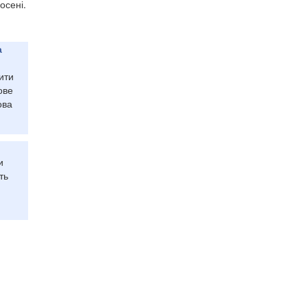
осені.
а
ити
ове
ова
и
ть