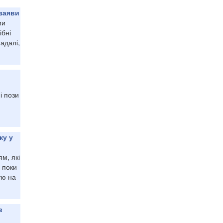
 заяви
ми
ібні
адалі,
і пози
ку у
м, які
 поки
тю на
в