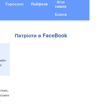
Хіти
Гороскоп
Лайфхак
тижня
Блоги
Патріоти в FaceBook
аїн-
ої
тних,
исоких
,