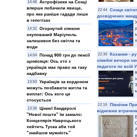
Астрофізики на Сонці
14:46
вперше побачили явище,
Сонце світи
22:44
про яке раніше гадади лише
досвідчених манд
в гепотізах
У
р
Огорнутий спекою
14:32
окупований Маріуполь
залишився без світла та
води
Кохання - р
Понад 900 грн до пенсії
22:30
14:04
сімейні вечори св
щомісяця: Ось хто з
педагоги по всій У
українців має право на таку
Ю
надбавку
і
Українців за кордоном
13:50
можуть позбавити житла та
м
виплат: Ось кого це
стосується
Північне Пр
22:16
Цінної бандеролі
13:36
відновив втрачен
"Нової пошти" їм замало:
В
Концелярія Навроцького
О
хейтить Туска аби той
"знайшов мужність"
в