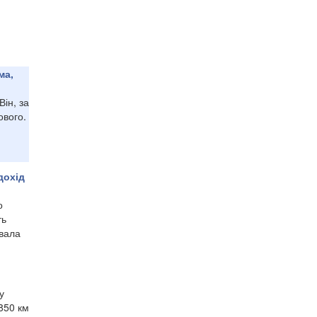
ма,
Він, за
ового.
дохід
о
ть
увала
у
 850 км