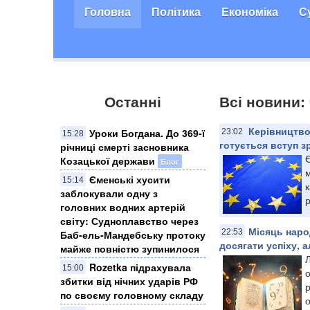
Головна
Політика
Економіка
С
Останні
Всі новини:
Керівництво
Уроки Богдана. До 369-ї
23:02
15:28
готується вступ з
річниці смерті засновника
Козацької держави
Блог
м
Єменські хусити
15:14
к
заблокували одну з
р
головних водних артерій
світу: Судноплавство через
Місяць наро
22:53
Баб-ель-Мандебську протоку
досягати успіху, 
майже повністю зупинилося
Rozetka підрахувала
15:00
о
збитки від нічних ударів РФ
р
по своєму головному складу
о