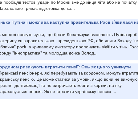
а пообіцяв тестові удари по Москві вже до кінця літа або на початку 
аралельно триває підготовка до ко...
ька Путіна і можлива наступна правителька Росії з'явилася н
 мережі повзуть чутки, що брати Ковальчуки вмовляють Путіна зроб
Катерину співправителькою і президенткою РФ, аби явити Заходу "н
бличчя" росії, а кривавому диктатору пропонують відійти у тінь. Гол
фонду "Іннопрактика" та молодша дочка Волод...
 кордоном ризикують втратити пенсії: Ось як цього уникнути
країнські пенсіонери, які перебувають за кордоном, можуть втратит
країнську пенсію. Це може статися за умови, якщо вони не виконую
равил ідентифікації та не витрачають кошти з картки, на яку
араховується пенсія. Як не втратити українську пенсію ...