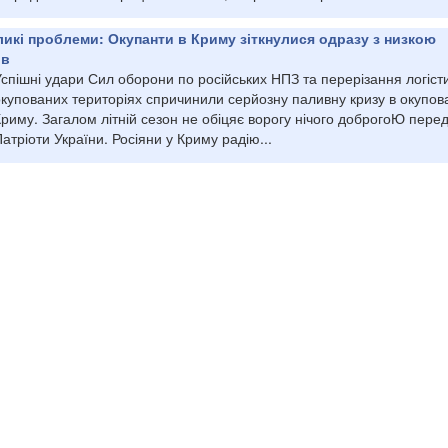
ликі проблеми: Окупанти в Криму зіткнулися одразу з низкою
ів
спішні удари Сил оборони по російських НПЗ та перерізання логіст
окупованих територіях спричинили серйозну паливну кризу в окупо
риму. Загалом літній сезон не обіцяє ворогу нічого доброгоЮ пере
атріоти України. Росіяни у Криму радію...