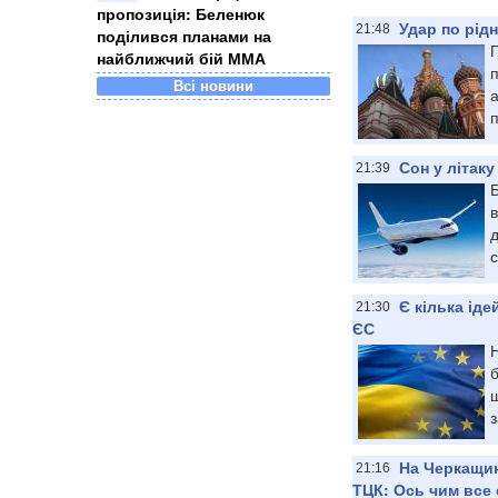
пропозиція: Беленюк
Удар по рідн
21:48
поділився планами на
П
найближчий бій ММА
п
Всі новини
а
п
Сон у літак
21:39
Б
с
Є кілька іде
21:30
ЄС
Н
б
з
На Черкащин
21:16
ТЦК: Ось чим все 