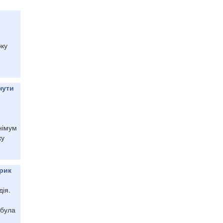
оку
нути
німум
ку
орик
ія.
 була