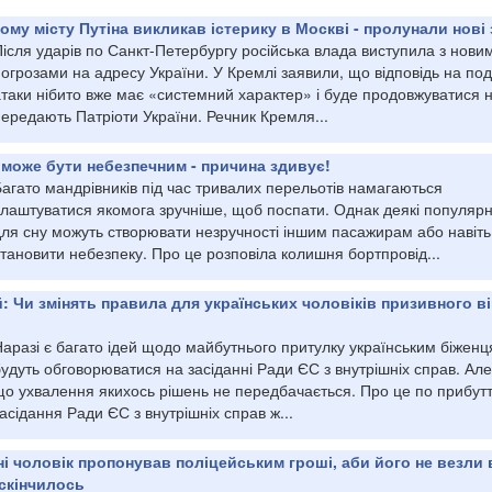
ому місту Путіна викликав істерику в Москві - пролунали нові
ісля ударів по Санкт-Петербургу російська влада виступила з нови
огрозами на адресу України. У Кремлі заявили, що відповідь на под
таки нібито вже має «системний характер» і буде продовжуватися н
ередають Патріоти України. Речник Кремля...
у може бути небезпечним - причина здивує!
агато мандрівників під час тривалих перельотів намагаються
влаштуватися якомога зручніше, щоб поспати. Однак деякі популярн
для сну можуть створювати незручності іншим пасажирам або навіть
тановити небезпеку. Про це розповіла колишня бортпровід...
й: Чи змінять правила для українських чоловіків призивного ві
аразі є багато ідей щодо майбутнього притулку українським біженця
удуть обговорюватися на засіданні Ради ЄС з внутрішніх справ. Але
що ухвалення якихось рішень не передбачається. Про це по прибут
асідання Ради ЄС з внутрішніх справ ж...
і чоловік пропонував поліцейським гроші, аби його не везли 
скінчилось