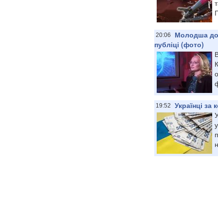
т
П
Молодша дон
20:06
публіці (фото)
В
о
Українці за
19:52
У
у
п
н