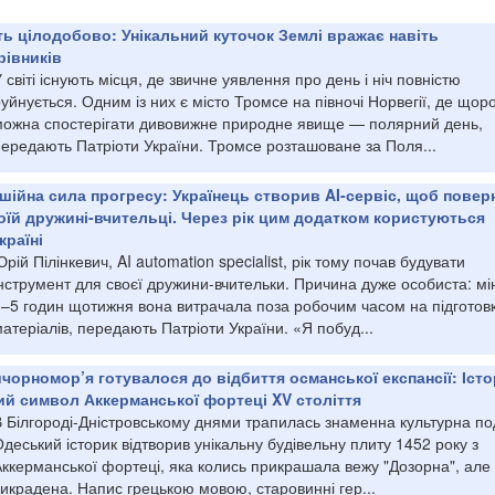
ть цілодобово: Унікальний куточок Землі вражає навіть
рівників
 світі існують місця, де звичне уявлення про день і ніч повністю
уйнується. Одним із них є місто Тромсе на півночі Норвегії, де щор
можна спостерігати дивовижне природне явище — полярний день,
передають Патріоти України. Тромсе розташоване за Поля...
ушійна сила прогресу: Українець створив AI-сервіс, щоб повер
оїй дружині-вчительці. Через рік цим додатком користуються
країні
рій Пілінкевич, AI automation specialist, рік тому почав будувати
нструмент для своєї дружини-вчительки. Причина дуже особиста: мі
3–5 годин щотижня вона витрачала поза робочим часом на підготов
атеріалів, передають Патріоти України. «Я побуд...
ичорномор’я готувалося до відбиття османської експансії: Іст
ий символ Аккерманської фортеці XV століття
 Білгороді-Дністровському днями трапилась знаменна культурна под
деський історик відтворив унікальну будівельну плиту 1452 року з
Аккерманської фортеці, яка колись прикрашала вежу "Дозорна", але
икрадена. Напис грецькою мовою, старовинні гер...