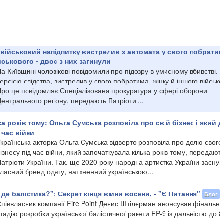
 військовий напідпитку вистрелив з автомата у свого побрати
йськового - двоє з них загинули
а Київщині чоловікові повідомили про підозру в умисному вбивстві. 
ерсією слідства, вистрелив у свого побратима, жінку й іншого військ
Про це повідомляє Спеціалізована прокуратура у сфері оборони
ентрального регіону, передають Патріоти ...
а років тому: Ольга Сумська розповіла про свій бізнес і який 
 час війни
країнська акторка Ольга Сумська відверто розповіла про долю свог
ізнесу під час війни, який започаткувала кілька років тому, передаю
атріоти України. Так, ще 2020 року народна артистка України засн
ласний бренд одягу, натхненний українською...
де балістика?": Секрет кінця війни восени, - "Є Питання"
Блог
піввласник компанії Fire Point Денис Штілерман анонсував фінальн
тадію розробки української балістичної ракети FP-9 із дальністю до