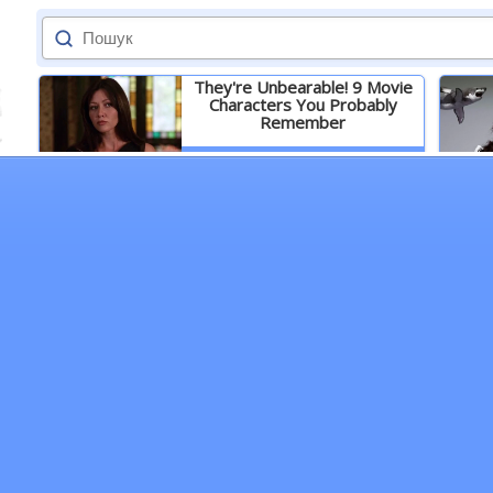
They're Unbearable! 9 Movie
Characters You Probably
Remember
Детальніше