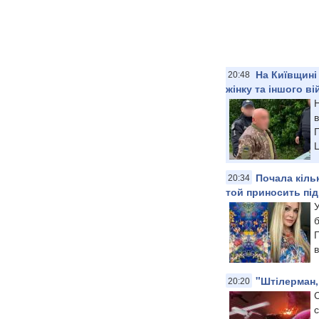
На Київщині
20:48
жінку та іншого ві
Н
в
Ц
Почала кільк
20:34
той приносить під
У
б
П
в
"Штілерман, 
20:20
С
с