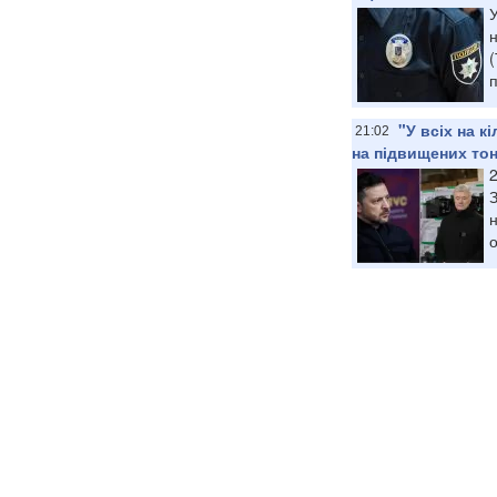
У
н
п
"У всіх на 
21:02
на підвищених тон
2