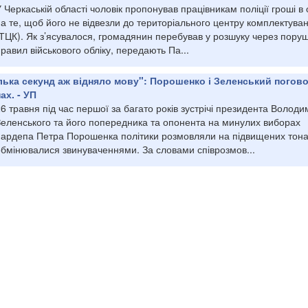
 Черкаській області чоловік пропонував працівникам поліції гроші в
а те, щоб його не відвезли до територіального центру комплектува
(ТЦК). Як з’ясувалося, громадянин перебував у розшуку через пору
равил військового обліку, передають Па...
кілька секунд аж відняло мову": Порошенко і Зеленський погов
ах. - УП
6 травня під час першої за багато років зустрічі президента Волод
Зеленського та його попередника та опонента на минулих виборах
нардепа Петра Порошенка політики розмовляли на підвищених тона
обмінювалися звинуваченнями. За словами співрозмов...