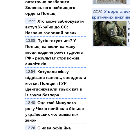
остаточно позбавити
Зеленського найвищого
У ворога ве
22:02
ордена Польщі
критичних виклик
Хто може заблокувати
13:22
У
вступ України до ЄС:
Названо головний ризик
К
П
Путін готується? У
13:08
Польщі нанесли на мапу
місця падіння ракет і дронів
РФ - результат стривожив
аналітиків
Катували жінку -
12:54
відрізали палець, свердлили
кістки: Поліція і ГУР
ідентифікували трьох катів
із групи безлера
Оце так! Минулого
12:40
року Чехія прийняла більше
українських чоловіків ніж
жінок
Є нова офіційна
12:26