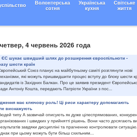
Волонтерська
Українська
Світське
успільство
сотня
кухня
життя
 четвер, 4 червень 2026 года
 ЄС шукає швидший шлях до розширення євроспільноти -
разу шести країн
Європейський Союз планує на майбутньому саміті розглянути нові
еханізми, які можуть пришвидшити процес вступу до блоку шести кр
андидатів із Західних Балкан. Про це заявив президент Європейськ
ади Антоніу Кошта, передають Патріоти України з пос...
дження має ключову роль! Ці риси характеру допомагають
але виснажують
Людей типу А зазвичай описують як дуже цілеспрямованих, конкурен
рганізованих і швидких у прийнятті рішень. Вони часто досягають в
езультатів завдяки дисципліні та прагненню контролювати ситуацію
днак при цьому можуть бути більш схильним...