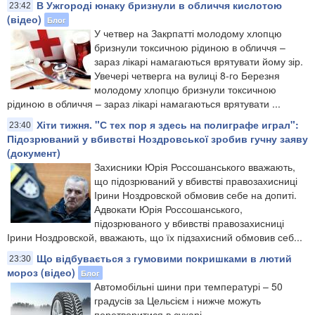
В Ужгороді юнаку бризнули в обличчя кислотою
23:42
(відео)
Блог
У четвер на Закрпатті молодому хлопцю
бризнули токсичною рідиною в обличчя –
зараз лікарі намагаються врятувати йому зір.
Увечері четверга на вулиці 8-го Березня
молодому хлопцю бризнули токсичною
рідиною в обличчя – зараз лікарі намагаються врятувати ...
Хіти тижня. "С тех пор я здесь на полиграфе играл":
23:40
Підозрюваний у вбивстві Ноздровської зробив гучну заяву
(документ)
Захисники Юрія Россошанського вважають,
що підозрюваний у вбивстві правозахисниці
Ірини Ноздровской обмовив себе на допиті.
Адвокати Юрія Россошанського,
підозрюваного у вбивстві правозахисниці
Ірини Ноздровской, вважають, що їх підзахисний обмовив себ...
Що відбувається з гумовими покришками в лютий
23:30
мороз (відео)
Блог
Автомобільні шини при температурі – 50
градусів за Цельсієм і нижче можуть
перетворитися в сухарі.