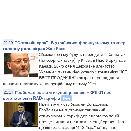
"Останній крок": В українсько-французькому трилері
21:19
головну роль зіграє Жан Рено
Зйомки фільму будуть проходити в Карпатах
(на озері Синевир), у Києві, в Нью-Йорку та в
Канаді. 26-го січня Державне агентство
України з питань кіно уклало з компанією "ІСТ
ВЕСТ ПРОДАКШН" контракт про надання
повнометражному копродукційному фільму "Ост...
Гройсман розкритикував рішення НКРЕКП про
21:14
встановлення RAB-тарифів
Блог
Прем'єр-міністр України Володимир
Гройсман не підтримує так званий
стимулюючий тариф для енергокомпаній,
але це питання не в компетенції уряду. Про
це він сказав ефірі "112 Україна" під час