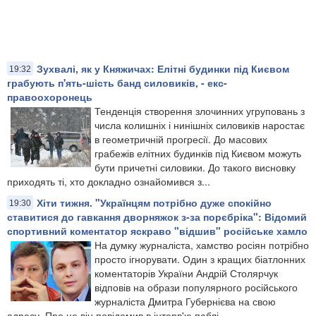
Зухвалі, як у Княжичах: Елітні будинки під Києвом
19:32
грабують п'ять-шість банд силовиків, - екс-
правоохоронець
Тенденція створення злочинних угруповань з
числа колишніх і нинішніх силовиків наростає
в геометричній прогресії. До масових
грабежів елітних будинків під Києвом можуть
бути причетні силовики. До такого висновку
приходять ті, хто докладно ознайомився з...
Хіти тижня. "Українцям потрібно дуже спокійно
19:30
ставитися до гавкання дворняжок з-за порєбріка": Відомий
спортивний коментатор яскраво "відшив" російське хамло
На думку журналіста, хамство росіян потрібно
просто ігнорувати. Один з кращих біатлонних
коментаторів України Андрій Столярчук
відповів на образи популярного російського
журналіста Дмитра Губернієва на свою
адресу. Про це він повідомив в інтерв'ю паблі...