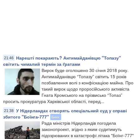
Нарешті покарають? Антимайданівцю "Топазу"
21:46
світить чималий термін за ґратами
Вирок буде оголошено 30 січня 2018 року.
Антимайданівцю “Топазу” світить 15 років
позбавлення волі з конфіскацією майна. Про
такий вирок щодо проросійського активіста
Гната Кромського на прізвисько “Топаз”
просить прокуратура Харківської області, перед...
У Нідерландах створять спеціальний суд у справі
21:38
збитого "Боїнга-777"
Блог
Рада міністрів Нідерландів погодила
законопроект, згідно з яким судитимуть
підозрюваних в катастрофі літака "Боїнг-777"