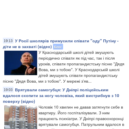
У Росії школярів примусили співати "оду" Путіну -
19:13
діти не в захваті (відео)
Блог
У Краснодарській школі дітей змушують
періодично співати як під час, так і після
уроків, співати пропагандистську пісню "Дядя
Вова, ми з тобою". У Краснодарській школі
дітей змушують співати пропагандистську
пісню "Дядя Вова, ми з тобою". У мережі з'яв...
Врятували самогубця: У Дніпрі поліцейським
19:03
вдалося схопити за ногу чоловіка, який вистрибнув з 10
поверху (відео)
​Чоловік 10 хвилин не давав затягнути себе в
квартиру. Його госпіталізували. З ним
працюють психіатри. У Дніпрі правоохоронці
врятували самогубця. Патрульним вдалося в