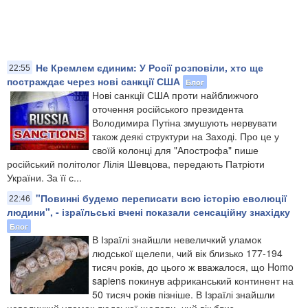
Не Кремлем єдиним: У Росії розповіли, хто ще
22:55
постраждає через нові санкції США
Блог
Нові санкції США проти найближчого
оточення російського президента
Володимира Путіна змушують нервувати
також деякі структури на Заході. Про це у
своїй колонці для "Апострофа" пише
російський політолог Лілія Шевцова, передають Патріоти
України. За її с...
"Повинні будемо переписати всю історію еволюції
22:46
людини", - ізраїльські вчені показали сенсаційну знахідку
Блог
​В Ізраїлі знайшли невеличкий уламок
людської щелепи, чий вік близько 177-194
тисяч років, до цього ж вважалося, що Homo
sapiens покинув африканський континент на
50 тисяч років пізніше. В Ізраїлі знайшли
невеличкий уламок людської щелепи, чий вік близ...