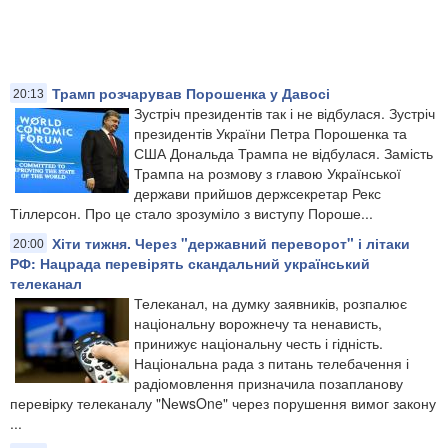
Трамп розчарував Порошенка у Давосі
20:13
Зустріч президентів так і не відбулася. Зустріч
президентів України Петра Порошенка та
США Дональда Трампа не відбулася. Замість
Трампа на розмову з главою Української
держави прийшов держсекретар Рекс
Тіллерсон. Про це стало зрозуміло з виступу Пороше...
Хіти тижня. Через "державний переворот" і літаки
20:00
РФ: Нацрада перевірять скандальний український
телеканал
Телеканал, на думку заявників, розпалює
національну ворожнечу та ненависть,
принижує національну честь і гідність.
Національна рада з питань телебачення і
радіомовлення призначила позапланову
перевірку телеканалу "NеwsOne" через порушення вимог закону
...