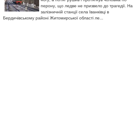
перону, що ледве не призвело до трагедії. На
залізничній станції села Іванківці в
Бердичівському районі Житомирської області ле...