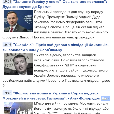
"Залиште Україну у спокої. Ось таке моє послання":
19:58
Дуда звернувся до Кремля
Польський президент дав слушну пораду
Путіну. Президент Польщі Анджей Дуда
закликав Російську Федерацію залишити
Україну в спокої. Про це він сказав під час
виступу в рамках Всесвітнього економічного
форуму в Давосі. Про виступ написав міністр закордон...
"Скорблю": Гіркін побідкався з ліквідації бойовиків,
19:46
які воювали з ним у Слов'янську
Як стало відомо, терористів знищили
українські бійці. Бойовики терористичного
бандформування "ДНР" в соцмережі
повідомляють, що в районі підконтрольного
Україні Верхньоторецька і окупованого
російськими найманцями Червоного Партизана ліквідовані двоє
б...
"Формально война в Украине и Сирии ведется
19:43
Московией в интересах Газпрома", - Анти-Колорадос
Блог
М'ясо для війни поставляє Московія, вона ж
його потім і закопує як біологічні відходи або
"солдат № ***", а гроші від її результатів