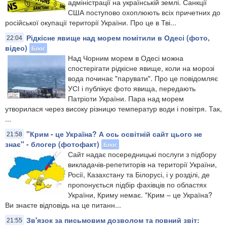
адміністрації на українській землі. Санкції
США поступово охоплюють всіх причетних до
російської окупації території України. Про це в Тві...
Рідкісне явище над морем помітили в Одесі (фото,
22:04
відео)
Блог
Над Чорним морем в Одесі можна
спостерігати рідкісне явище, коли на морозі
вода починає "парувати". Про це повідомляє
УСІ і публікує фото явища, передають
Патріоти України. Пара над морем
утворилася через високу різницю температур води і повітря. Так,
...
"Крим - це Україна? А ось освітній сайт цього не
21:58
знає" - блогер (фотофакт)
Блог
Сайт надає посередницькі послуги з підбору
викладачів-репетиторів на території України,
Росії, Казахстану та Білорусі, і у розділі, де
пропонується підбір фахівців по областях
України, Криму немає. "Крим – це Україна?
Ви знаєте відповідь на це питанн...
Зв'язок за письмовим дозволом та повний звіт:
21:55