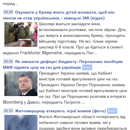
перед...
Окупанти у Криму вчать дітей воювати, щоб він
20:29
ніколи не став українським, - німецькі ЗМІ (відео)
Школярі вчаться закладати міни,
встановлювати розтяжки, чистити зброю. Діти,
що живуть в анексованому Криму, проходять
військову підготовку. Не всі, тільки окремі
школярі 6-8 класів. Про це йдеться в сюжеті
видання Frankfurter Allgemeine, передають Пат...
Як змешити дефіцит бюджету: Порошенко пообіцяв
20:26
МВФ підняти ціну на газ для українців
Блог
Президент України заявив, що Кабінет
міністрів готовий врегулювати ціни на газ.
Президент України Петро Порошенко заявив,
що Кабінет міністрів готовий врегулювати ціни
на газ. Про це Порошенко розповів в інтерв'ю
Bloomberg у Давосі, передають Патріоти ...
Житомирщину атакують зграї вовків (фото)
Блог
20:15
Жителі Житомирської області потерпають від
небаченої навали лісових вовків, які у
пошуках здобичі вони активно перебираються