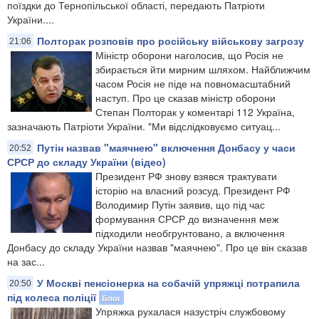
поїздки до Тернопільської області, передають Патріоти
України....
Полторак розповів про російську військову загрозу
21:06
Міністр оборони наголосив, що Росія не
збирається йти мирним шляхом. Найближчим
часом Росія не піде на повномасштабний
наступ. Про це сказав міністр оборони
Степан Полторак у коментарі 112 Україна,
зазначають Патріоти України. "Ми відслідковуємо ситуац...
Путін назвав "маячнею" включення Донбасу у часи
20:52
СРСР до складу України (відео)
Президент РФ знову взявся трактувати
історію на власний розсуд. Президент РФ
Володимир Путін заявив, що під час
формування СРСР до визначення меж
підходили необгрунтовано, а включення
Донбасу до складу України назвав "маячнею". Про це він сказав
на зас...
У Москві пенсіонерка на собачій упряжці потрапила
20:50
під колеса поліції
Блог
Упряжка рухалася назустріч службовому