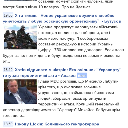
останній момент схопити чоловіка, який
вистрибнув з вікна 10 поверху. Про це йдеться...
Хіти тижня. "Новое украинское оружие способно
19:00
уничтожить любую российскую бронетехнику", - Бутусов
Україна продовжує нарощувати військовий
потенціал не лише для оборони, але і
можливого наступу. "Гособоронзаказ
составил рекордную в истории Украины
цифру - 750 миллионов долларов. Если план
будет выполнен и деньги будут выделены вовремя и освоены -
эт...
Хотів підривати міністрів: Екс-очільник "Укрспирту"
18:59
готував терористичні акти - Аваков
Блог
Глава МВС розповів, що Михайло Лабутин
крім того, що очолював злочинне
угруповання, що займалося вбивствами
людей, збирався також організувати
терористичні атаки. Колишній генеральний
директор держпідприємства "Укрспирт" Михайло Лабутин крім
того, що о...
І знову Шокін: Колишнього генпрокурора
18:50