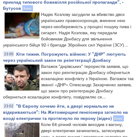
приклад типового божевілля російської пропаганди", -
Бутусов
Блог
Надію Козлову засудили за вбивство двох
українських правоохоронців, вчинене нею
через необережність у процесі пошуку пива і
сигарет. Надія Козлова, яку передали
бойовикам Донбасу для звільнення
українського бійця 92-ї бригади Збройних сил України (ЗСУ)...
Хіти тижня. Погрожують війною: У "ДНР" лютують
23:05
через український закон по реінгтеграції Донбасу
Ватажок "днрівських" терористів заявив, що
закон про реінтеграцію Донбасу обернеться
ескалацією конфлікту з Україною. Ватажок так
званої «ДНР» Олександр Захарченко заявив,
що закон про реінтеграцію Донбасу
обернеться ескалацією конфлікту, повідомляє се...
"В Європу хочемо йти, а двері нормально не
23:02
відкриваються": На Житомирщині пенсіонера затисло на
вході електрички та протягнуло по перону (відео)
Блог
Коли 64-річний чоловік виходив з вагону,
двері електрички зачинились, затиснувши
ногу, а потяг рушив і протягнув чоловіка по