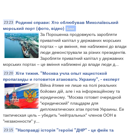
Родинні справи: Хто облюбував Миколаївський
23:23
морський порт (фото, відео)
Блог
За Порошенка продовжують заробляти
приватний капітал у державних морських
портах – це вміння, яке наближені до влади
люди демонстрували за різних президентів.
Заробляти приватний капітал у державних
морських портах – це вміння наближені до влади люди д...
Хіти тижня. "Москва учла опыт нацистской
23:20
пропаганды и готовится атаковать Украину", - експерт
Війна йтиме не лише на полі реальних
бойових дій, але і на інформаційному та
юридичному. "Москва готовит очередной
"юридический" плацдарм для
дипломатических атак против Украины. Ее
тактическая цель – убедить "нейтральных" членов ООН в
"незаконности" у...
"Насправді історія "героїні "ДНР" - це фейк та
23:15