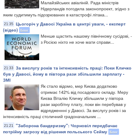
Малайзійських авіаліній. Рада міністрів
Нідерландів погодила законопроект, згідно з
яким судитимуть підозрюваних в катастрофі літака...
Цьогоріч у Давосі Україна в центрі уваги, - експерт
21:35
(відео)
Блог
Менше щастить нашому північному сусідові, -
з Росією ніхто не хоче мати справи...
За вислугу років та інтенсивність праці: Поки Кличко
21:33
був у Давосі, йому в півтора рази збільшили зарплату -
ЗМІ
Як стало відомо, мер Києва додатково
отримає 142% від посадового окладу. Меру
Києва Віталію Кличку збільшили у півтора
рази заробітну плату, поки він перебував у
відрядженнні у Давосі. За вислугу років і за
інтенсивність праці столичний градоначальник ...
"Заборона бандеризму": Чорновіл передбачає
21:21
потрійну загрозу від рішення польського Сейму
Блог