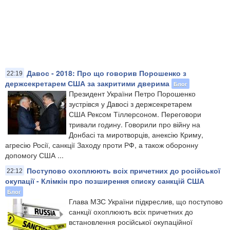
Давос - 2018: Про що говорив Порошенко з
22:19
держсекретарем США за закритими дверима
Блог
Президент України Петро Порошенко
зустрівся у Давосі з держсекретарем
США Рексом Тіллерсоном. Переговори
тривали годину. Говорили про війну на
Донбасі та миротворців, анексію Криму,
агресію Росії, санкції Заходу проти РФ, а також оборонну
допомогу США ...
Поступово охоплюють всіх причетних до російської
22:12
окупації - Клімкін про позширення списку санкцій США
Блог
Глава МЗС України підкреслив, що поступово
санкції охоплюють всіх причетних до
встановлення російської окупаційної