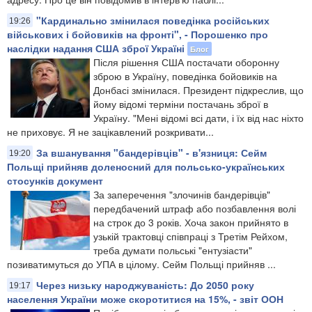
"Кардинально змінилася поведінка російських
19:26
військових і бойовиків на фронті", - Порошенко про
наслідки надання США зброї Україні
Блог
​Після рішення США постачати оборонну
зброю в Україну, поведінка бойовиків на
Донбасі змінилася. Президент підкреслив, що
йому відомі терміни постачань зброї в
Україну. "Мені відомі всі дати, і їх від нас ніхто
не приховує. Я не зацікавлений розкривати...
За вшанування "бандерівців" - в'язниця: Сейм
19:20
Польщі прийняв доленосний для польсько-українських
стосунків документ
За заперечення "злочинів бандерівців"
передбачений штраф або позбавлення волі
на строк до 3 років. Хоча закон прийнято в
узькій трактовці співпраці з Третім Рейхом,
треба думати польські "ентузіасти"
позиватимуться до УПА в цілому. Сейм Польщі прийняв ...
Через низьку народжуваність: До 2050 року
19:17
населення України може скоротитися на 15%, - звіт ООН