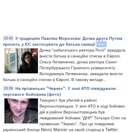
У традиціях Павліка Морозова: Дочка друга Путіна
20:45
просить у ЄС застосувати до батька санкції
Блог
Дочка "набагатшого ректора Росії" зажадала
внести батька в санкційні списки в Європі.
Ольга Литвиненко, дочка ректора Санкт-
Петербурзького Гірничого університету
Володимира Литвиненка, зажадала внести
батька в санкційні списки в Європі. В такому випадк...
На прізвисько "Черкес": У зоні АТО ліквідували
20:39
чергового бойовика (фото)
Терорист був убитий в районі
Верхньоторецька. У зоні АТО в ході бойових
дій в районі Верхньоторецька був
ліквідований бойовик "ДНР" Тетьора Олег на
прізвисько "Черкес". Про це повідомив
український блогер Necro Mancer на своїй сторінці в Twitter,