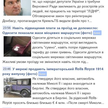
те, що народні депутати України з трибуни
Верховної Ради закликають до розстрілів усіх
людей, які працюють на території "Л/ДНР".
Обговорюючи закон про реінтеграцію
Донбасу, пропагандисти КремльТБ видали фейк про т...
Навіть підвищення плати за проїзд не допомогло:
23:56
Одесити показали жахи місцевих маршруток (фото)
Блог
Одесити діляться в соціальних мережах
світлинами маршруток, котрі виглядають
досить "сумно", навіть попри підвищення
тарифу до семи гривень. Одесити діляться в
соціальних мережах світлинами маршруток.
Жахливі умови проїзду не змінилися навіть після під...
У мережі продають імператорський Rolls Royce 1914
23:46
року випуску (фото)
Блог
Як стверджує його власник, автомобіль
належав Миколі II і зараз знаходиться в
Берліні. Як стверджує його власник,
автомобіль належав Миколі II і зараз
знаходиться в Берліні. За рідкісний Rolls-
Royce просять близько близько € 4 млн. «Після смерті Миколи...