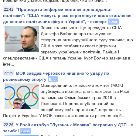
"Проводити реформи повинні відповідальні
22:41
політики": "США можуть різко переглянути своє ставлення
до певних політичних фігур в Україні", - експерт
Блог
Заява колишнього віце-президента США
Джозефа Байдена про гальмування
створення антикорупційного суду означає, що
США може позбавити своєї підтримки
окремих українських політиків. Раніше і
спецпредставник США з питань України Курт Волкер зазначав в
інте...
МОК завдав чергового нищівного удару по
22:29
російському спорту
Блог
Міжнародний олімпійський комітет (МОК)
опублікував правила для спортсменів з Росії
на зимових Олімпійських іграх-2018 в
Пхенчхані. Перелік опублікований на
офіційному сайті організації, передають
Патріоти України. У МОК закликали поважати рішення від 5...
У Росії автобус "Луганськ-Москва" потрапив у ДТП - є
22:26
загиблі
Блог