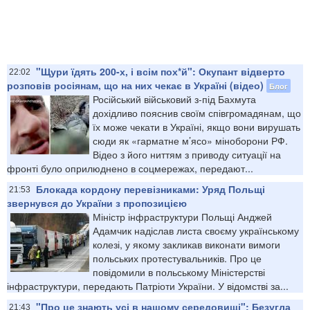
"Щури їдять 200-х, і всім пох*й": Окупант відверто
22:02
розповів росіянам, що на них чекає в Україні (відео)
Блог
Російський військовий з-під Бахмута
дохідливо пояснив своїм співгромадянам, що
їх може чекати в Україні, якщо вони вирушать
сюди як «гарматне м’ясо» міноборони РФ.
Відео з його ниттям з приводу ситуації на
фронті було оприлюднено в соцмережах, передают...
Блокада кордону перевізниками: Уряд Польщі
21:53
звернувся до України з пропозицією
Міністр інфраструктури Польщі Анджей
Адамчик надіслав листа своєму українському
колезі, у якому закликав виконати вимоги
польських протестувальників. Про це
повідомили в польському Міністерстві
інфраструктури, передають Патріоти України. У відомстві за...
"Про це знають усі в нашому середовищі": Безугла
21:43