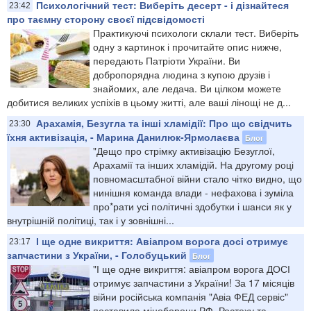
Психологічний тест: Виберіть десерт - і дізнайтеся
23:42
про таємну сторону своєї підсвідомості
Практикуючі психологи склали тест. Виберіть
одну з картинок і прочитайте опис нижче,
передають Патріоти України. Ви
добропорядна людина з купою друзів і
знайомих, але ледача. Ви цілком можете
добитися великих успіхів в цьому житті, але ваші лінощі не д...
Арахамія, Безугла та інші хламідії: Про що свідчить
23:30
їхня активізація, - Марина Данилюк-Ярмолаєва
Блог
"Дещо про стрімку активізацію Безуглої,
Арахамії та інших хламідій. На другому році
повномасштабної війни стало чітко видно, що
нинішня команда влади - нефахова і зуміла
про*рати усі політичні здобутки і шанси як у
внутрішній політиці, так і у зовнішні...
І ще одне викриття: Авіапром ворога досі отримує
23:17
запчастини з України, - Голобуцький
Блог
"І ще одне викриття: авіапром ворога ДОСІ
отримує запчастини з України! За 17 місяців
війни російська компанія "Авіа ФЕД сервіс"
поставила міноборони РФ, Ростеху та