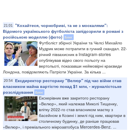
"Кохайтеся, чорнобриві, та не з москалями":
21:01
Відомого українського футболіста запідозрили в романі з
російською моделлю (фото)
Блог
Футболіст збірної України та Челсі Михайло
Мудрик може потрапити в гучний скандал. 22-
річний півзахисник в Instagram-stories
опублікував відео свого польоту на
вертольоті, показавши неймовірні краєвиди
Лондона, повідомляють Патріоти України. За кілька ...
Ексдиректор ресторану "Велюр" під час війни став
20:54
власником майна вартістю понад $1 млн, - журналістське
розслідування
Блог
Екскерівник вже закритого ресторану
«Велюр», який належав Миколі Тищенку,
влітку 2022-го став власником маєтку з
басейном в Козині і землі під ним, квартири в
столичному будинку, де раніше працював
«Велюр», і преміального мікроавтобуса Mercerdes-Benz. ...