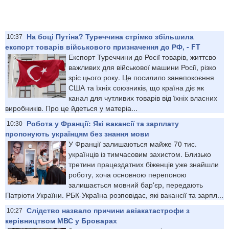
На боці Путіна? Туреччина стрімко збільшила
10:37
експорт товарів військового призначення до РФ, - FT
Експорт Туреччини до Росії товарів, життєво
важливих для військової машини Росії, різко
зріс цього року. Це посилило занепокоєння
США та їхніх союзників, що країна діє як
канал для чутливих товарів від їхніх власних
виробників. Про це йдеться у матеріа...
Робота у Франції: Які вакансії та зарплату
10:30
пропонують українцям без знання мови
У Франції залишаються майже 70 тис.
українців із тимчасовим захистом. Близько
третини працездатних біженців уже знайшли
роботу, хоча основною перепоною
залишається мовний бар'єр, передають
Патріоти України. РБК-Україна розповідає, які вакансії та зарпл...
Слідство назвало причини авіакатастрофи з
10:27
керівництвом МВС у Броварах