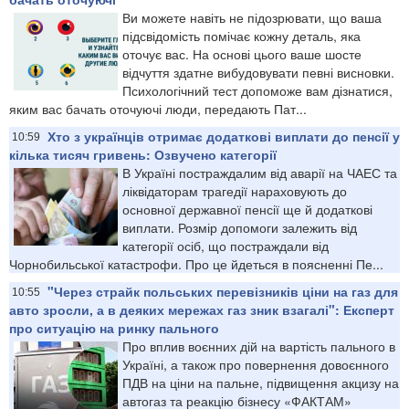
Ви можете навіть не підозрювати, що ваша
підсвідомість помічає кожну деталь, яка
оточує вас. На основі цього ваше шосте
відчуття здатне вибудовувати певні висновки.
Психологічний тест допоможе вам дізнатися,
яким вас бачать оточуючі люди, передають Пат...
Хто з українців отримає додаткові виплати до пенсії у
10:59
кілька тисяч гривень: Озвучено категорії
В Україні постраждалим від аварії на ЧАЕС та
ліквідаторам трагедії нараховують до
основної державної пенсії ще й додаткові
виплати. Розмір допомоги залежить від
категорії осіб, що постраждали від
Чорнобильської катастрофи. Про це йдеться в поясненні Пе...
"Через страйк польських перевізників ціни на газ для
10:55
авто зросли, а в деяких мережах газ зник взагалі": Експерт
про ситуацію на ринку пального
Про вплив воєнних дій на вартість пального в
Україні, а також про повернення довоєнного
ПДВ на ціни на пальне, підвищення акцизу на
автогаз та реакцію бізнесу «ФАКТАМ»