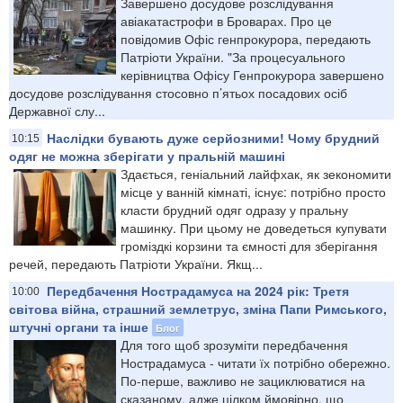
Завершено досудове розслідування
авіакатастрофи в Броварах. Про це
повідомив Офіс генпрокурора, передають
Патріоти України. "За процесуального
керівництва Офісу Генпрокурора завершено
досудове розслідування стосовно п’ятьох посадових осіб
Державної слу...
Наслідки бувають дуже серйозними! Чому брудний
10:15
одяг не можна зберігати у пральній машині
Здається, геніальний лайфхак, як зекономити
місце у ванній кімнаті, існує: потрібно просто
класти брудний одяг одразу у пральну
машинку. При цьому не доведеться купувати
громіздкі корзини та ємності для зберігання
речей, передають Патріоти України. Якщ...
Передбачення Нострадамуса на 2024 рік: Третя
10:00
світова війна, страшний землетрус, зміна Папи Римського,
штучні органи та інше
Блог
Для того щоб зрозуміти передбачення
Нострадамуса - читати їх потрібно обережно.
По-перше, важливо не зациклюватися на
сказаному, адже цілком ймовірно, що