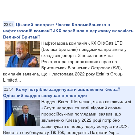
Цікавий поворот: Частка Коломойського в
23:02
нафтогазовій компанії JKX перейшла в державну власність
Великої Британії
Нафтогазова компанія JKX Oil&Gas LTD
(Велика Британія) повідомила про зміни у
складі акціонерів. З посиланням на
Реєстратора корпоративних справ на
Британських Віргінських Островах (BVI),
компанія заявила, що 1 листопада 2022 року Eclairs Group
Limited...
Кому потрібно завдячувати звільненню Києва?
22:54
Одіозний нардеп шокував відповіддю
Нардеп Євген Шевченко, якого виключили зі
«Слуги народу» та який відомий своїми
проросійськими поглядами, заявив, що
звільненню Києва у 2022 році потрібно
завдячувати в першу чергу йому, а не ЗСУ.
Відео він опублікував у Tik-Tok, передають Патріоти Укр...