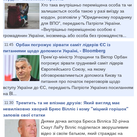
Хто така внутрішньо переміщена особа та чи
залишається особа такою у разі виїзду за
кордон, розповіли у "Юридичному пораднику
для ВПО", передають Патріоти України.
«Внутрішньо переміщеною особою є
громадянин України, іноземець або особа без громадянств...
Орбан погрожує зірвати саміт лідерів ЄС із
11:45
питаннями щодо допомоги Україні, - Bloomberg
Прем'єр-міністр Угорщини та Віктор Орбан
погрожує зірвати грудневий саміт лідерів
Європейського Союзу, на якому
обговорюватиметься допомога Києву та
питання про початок переговорів щодо
вступу України до ЄС, передають Патріоти Україниз посиланням
на Bl...
Тремтить та не впізнає друзів: Який вигляд має
11:30
невиліковно хворий Брюс Вілліс і кому "міцний горішок"
заповів свої статки
Днями дочка актора Брюса Вілліса 32-річна
Скаут ЛаРу Вілліс поділилася зворушливим
відео зі своїм батьком, який страждає на