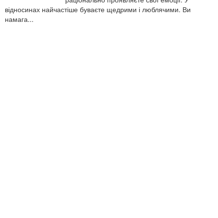
відносинах найчастіше буваєте щедрими і люблячими. Ви
намага...