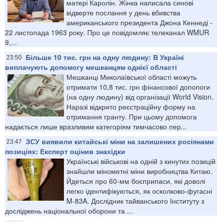
матері Каролін. Жінка написала синові
відверте послання у день вбивства
американського президента Джона Кеннеді -
22 листопада 1963 року. Про це повідомляє телеканал WMUR
9,...
Більше 10 тис. грн на одну людину: В Україні
23:50
виплачують допомогу мешканцям однієї області
Мешканці Миколаївської області можуть
отримати 10,8 тис. грн фінансової допопоги
(на одну людину) від організації World Vision.
Наразі відкрито реєстраційну форму на
отримання гранту. При цьому допомога
надається лише вразливим категоріям тимчасово пер...
ЗСУ виявили китайські міни на залишених росіянами
23:47
позиціях: Експерт оцінив знахідки
Українські військові на одній з кинутих позицій
знайшли мінометні міни виробництва Китаю.
Йдеться про 60-мм боєприпаси, які доволі
легко ідентифікуються, як осколково-фугасні
M-83A. Дослідник тайванського Інституту з
досліджень національної оборони та ...