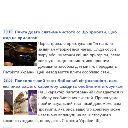
Плита довго сяятиме чистотою: Що зробити, щоб
19:10
жир не прилипав
Через тривале приготування їжі на плиті
зазвичай утворюється нагар. Сліди соусів,
жиру або шматочки їжі, що пригоріли, легко
зникнуть, якщо скористатися простим
домашнім засобом для миття, передають
Патріоти України. Цей метод миття плити особливо стан...
Психологічний тест: Вибраний кіт розповість вам,
18:09
яка риса вашого характеру шкодить особистим стосункам
Наш характер багатогранний і складається із
набору особистісних якостей. Пропонуємо
пройти візуальний тест, який допоможе вам
зрозуміти, яка риса вашого характеру може
негативно вплинути на ваші стосунки з
коханою людиною, передають Патріоти України. Щ...