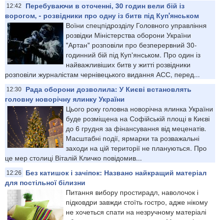
Перебуваючи в оточенні, 30 годин вели бій із
12:42
ворогом, - розвідники про одну із битв під Куп'янськом
Воїни спецпідрозділу Головного управління
розвідки Міністерства оборони України
"Артан" розповіли про безперервний 30-
годинний бій під Куп'янськом. Про один із
найважливіших битв у житті розвідники
розповіли журналістам чернівецького видання АСС, перед...
Рада оборони дозволила: У Києві встановлять
12:30
головну новорічну ялинку України
Цього року головна новорічна ялинка України
буде розміщена на Софійській площі в Києві
до 6 грудня за фінансування від меценатів.
Масштабні події, ярмарки та розважальні
заходи на цій території не плануються. Про
це мер столиці Віталій Кличко повідомив...
Без катишок і зачіпок: Названо найкращий матеріал
12:26
для постільної білизни
Питання вибору простирадл, наволочок і
підковдри завжди стоїть гостро, адже нікому
не хочеться спати на незручному матеріалі