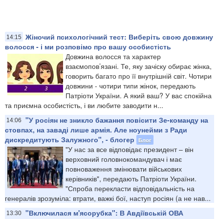
Жіночий психологічний тест: Виберіть свою довжину
14:15
волосся - і ми розповімо про вашу особистість
Довжина волосся та характер
взаємопов’язані. Те, яку зачіску обирає жінка,
говорить багато про її внутрішній світ. Чотири
довжини - чотири типи жінок, передають
Патріоти України. А який ваш? У вас спокійна
та приємна особистість, і ви любите заводити н...
"У росіян не зникло бажання повісити Зе-команду на
14:06
стовпах, на заваді лише армія. Але ноунейми з Ради
дискредитують Залужного", - блогер
Блог
"У нас за все відповідає президент – він
верховний головнокомандувач і має
повноваження змінювати військових
керівників", передають Патріоти України.
"Спроба перекласти відповідальність на
генералів зрозуміла: втрати, важкі бої, наступ росіян (а не нав...
"Включилася м'ясорубка": В Авдіївській ОВА
13:30