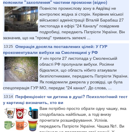
пояснили "захоплення" частини промзони (відео)
Повністю промислову зону в Авдіївці не
контролює жодна зі сторін. Керівник міської
військової адміністрації Віталій Барабаш 27
листопада в ефірі "24 Каналу" повідомив
подробиці, передають Патріоти України. Він
зазначив, що на "промці" тривають запеклі ...
Операція досягла поставлених цілей: У ГУР
13:25
прокоментували вибухи на Смоленщині у РФ
У ніч проти 27 листопада у Смоленській
області РФ пролунали вибухи. Росіяни
бідкалися, що область нібито атакували
безпілотниками, передають Патріоти України.
Як повідомили джерела у розвідці, це була
спецоперація ГУР МО, передає "24 канал". До слова, ...
Перфекціоніст чи дитина в душі? Психологічний тест
13:14
у картинці визначить, хто ви
Вам потрібно просто обрати одну чашку, яка
сподобалась найбільше, а тоді внизу
прочитати розшифрування. Успіхів.
передають Патріоти України. Чашка №1. Ви
раціонально проявляєте свої емоції. У