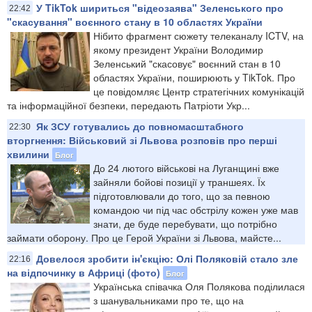
У TikTok шириться "відеозаява" Зеленського про
22:42
"скасування" воєнного стану в 10 областях України
Нібито фрагмент сюжету телеканалу ICTV, на
якому президент України Володимир
Зеленський "скасовує" воєнний стан в 10
областях України, поширюють у TikTok. Про
це повідомляє Центр стратегічних комунікацій
та інформаційної безпеки, передають Патріоти Укр...
Як ЗСУ готувались до повномасштабного
22:30
вторгнення: Військовий зі Львова розповів про перші
хвилини
Блог
До 24 лютого військові на Луганщині вже
зайняли бойові позиції у траншеях. Їх
підготовлювали до того, що за певною
командою чи під час обстрілу кожен уже мав
знати, де буде перебувати, що потрібно
займати оборону. Про це Герой України зі Львова, майсте...
Довелося зробити ін'єкцію: Олі Поляковій стало зле
22:16
на відпочинку в Африці (фото)
Блог
Українська співачка Оля Полякова поділилася
з шанувальниками про те, що на