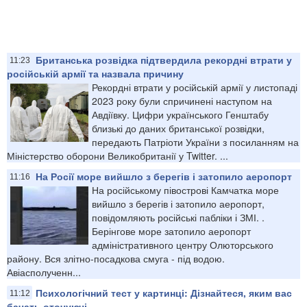
Британська розвідка підтвердила рекордні втрати у
11:23
російській армії та назвала причину
Рекордні втрати у російській армії у листопаді
2023 року були спричинені наступом на
Авдіївку. Цифри українського Генштабу
близькі до даних британської розвідки,
передають Патріоти України з посиланням на
Міністерство оборони Великобританії у Twitter. ...
На Росії море вийшло з берегів і затопило аеропорт
11:16
На російському півострові Камчатка море
вийшло з берегів і затопило аеропорт,
повідомляють російські пабліки і ЗМІ. .
Берінгове море затопило аеропорт
адміністративного центру Олюторського
району. Вся злітно-посадкова смуга - під водою.
Авіасполученн...
Психологічний тест у картинці: Дізнайтеся, яким вас
11:12
бачать оточуючі