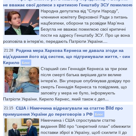
не вважає свої дописи з критикою Генштабу ЗСУ помилкою
Народна депутатка від "Слуги Народу",
членкиня комітету Верховної Ради з питань
нацбезпеки, оборони та розвідки Марʼяна
Безугла не вважає помилкою свої критичні
пости на адресу Генштабу ЗСУ. Про це вона
розповіла в інтерв'ю, передають Патріоти України....
Родина мера Харкова Кернеса не давала згоди на
21:28
від'єднання його від систем, що підтримували життя, - син
Кирило
Блог
Старший син Геннадія Кернеса за три роки
після смерті батька вирішив дати велике
інтерв'ю. Він уперше опублікував довідку про
смерть Геннадія Кернеса та повідомив, що
заповіту у мера не було, інформують
Патріоти України. Кирило Кернес, який також є деп...
США і Німеччина відреагували на статтю Bild про
21:15
примушення України до переговорів з РФ
Блог
Німеччина і США спростували статтю
видання Bild про "секретний план" обмежити
поставки зброї в Україну, щоб схилити її до