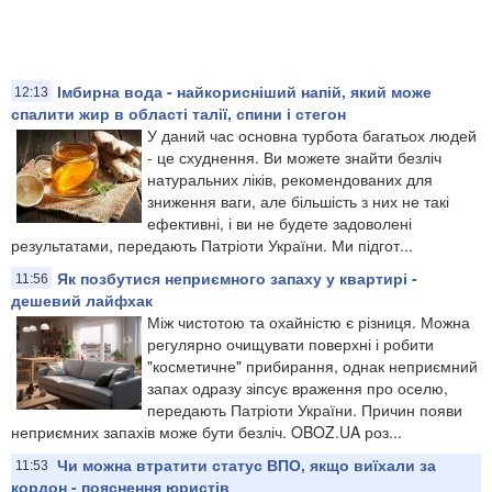
Імбирна вода - найкорисніший напій, який може
12:13
спалити жир в області талії, спини і стегон
У даний час основна турбота багатьох людей
- це схуднення. Ви можете знайти безліч
натуральних ліків, рекомендованих для
зниження ваги, але більшість з них не такі
ефективні, і ви не будете задоволені
результатами, передають Патріоти України. Ми підгот...
Як позбутися неприємного запаху у квартирі -
11:56
дешевий лайфхак
Між чистотою та охайністю є різниця. Можна
регулярно очищувати поверхні і робити
"косметичне" прибирання, однак неприємний
запах одразу зіпсує враження про оселю,
передають Патріоти України. Причин появи
неприємних запахів може бути безліч. OBOZ.UA роз...
Чи можна втратити статус ВПО, якщо виїхали за
11:53
кордон - пояснення юристів