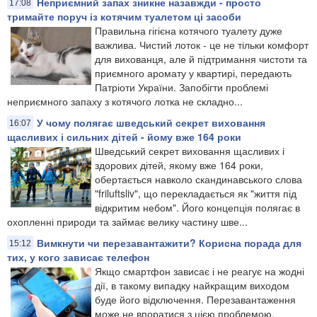
Неприємний запах зникне назавжди - просто
17:08
тримайте поруч із котячим туалетом ці засоби
Правильна гігієна котячого туалету дуже
важлива. Чистий лоток - це не тільки комфорт
для вихованця, але й підтримання чистоти та
приємного аромату у квартирі, передають
Патріоти України. Запобігти проблемі
неприємного запаху з котячого лотка не складно...
У чому полягає шведський секрет виховання
16:07
щасливих і сильних дітей - йому вже 164 роки
Шведський секрет виховання щасливих і
здорових дітей, якому вже 164 роки,
обертається навколо скандинавського слова
"friluftsliv", що перекладається як "життя під
відкритим небом". Його концепція полягає в
охопленні природи та займає велику частину шве...
Вимкнути чи перезавантажити? Корисна порада для
15:12
тих, у кого зависає телефон
Якщо смартфон зависає і не реагує на жодні
дії, в такому випадку найкращим виходом
буде його відключення. Перезавантаження
може не впоратися з цією проблемою,