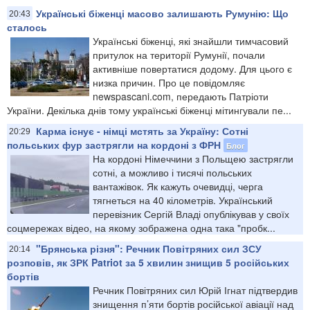
Українські біженці масово залишають Румунію: Що
20:43
сталось
Українські біженці, які знайшли тимчасовий
притулок на території Румунії, почали
активніше повертатися додому. Для цього є
низка причин. Про це повідомляє
newspascani.com, передають Патріоти
України. Декілька днів тому українські біженці мітингували пе...
Карма існує - німці мстять за Україну: Сотні
20:29
польських фур застрягли на кордоні з ФРН
Блог
На кордоні Німеччини з Польщею застрягли
сотні, а можливо і тисячі польських
вантажівок. Як кажуть очевидці, черга
тягнеться на 40 кілометрів. Український
перевізник Сергій Владі опублікував у своїх
соцмережах відео, на якому зображена одна така "пробк...
"Брянська різня": Речник Повітряних сил ЗСУ
20:14
розповів, як ЗРК Patriot за 5 хвилин знищив 5 російських
бортів
Речник Повітряних сил Юрій Ігнат підтвердив
знищення п’яти бортів російської авіації над