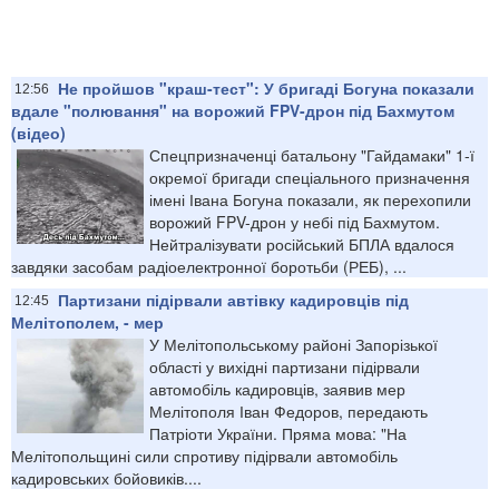
Не пройшов "краш-тест": У бригаді Богуна показали
12:56
вдале "полювання" на ворожий FPV-дрон під Бахмутом
(відео)
Спецпризначенці батальону "Гайдамаки" 1-ї
окремої бригади спеціального призначення
імені Івана Богуна показали, як перехопили
ворожий FPV-дрон у небі під Бахмутом.
Нейтралізувати російський БПЛА вдалося
завдяки засобам радіоелектронної боротьби (РЕБ), ...
Партизани підірвали автівку кадировців під
12:45
Мелітополем, - мер
У Мелітопольському районі Запорізької
області у вихідні партизани підірвали
автомобіль кадировців, заявив мер
Мелітополя Іван Федоров, передають
Патріоти України. Пряма мова: "На
Мелітопольщині сили спротиву підірвали автомобіль
кадировських бойовиків....