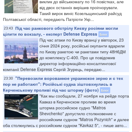
виклик до військкомату по 16 повістках, але
від двох останніх вирішив проігнорувати.
Такий вирок виніс Козельщинський райсуд
Полтавської області, передають Патріоти Укр...
Під час ранкового обстрілу Києву росіяни могли
23:43
цілити по вокзалу, - експерт Defense Express
Блог
Під час атаки по Києву вранці у вівторок, 23
січня 2024 року, російські окупанти вдарили
по Києву ракетою чи ракетами типу 48Н6ДМ
до комплексу С-400. Про це повідомив
директор інформаційно-консалтингової
компанії Defense Express Сергій Згурець, передаю...
"Перевозили ворованное украинское зерно и с тех
23:30
пор не работают": Російські судна зіштовхнулись в
Керченському проливі під час шторму (фото)
Блог
"Как мы сообщали, 27 ноября на рейде порта
Кавказ в Керченском проливе во время
шторма российское судно "Matros
Shevchenko" допустило столкновение с
российским судном "Matros Pozynich" и далее
оба столкнулись с российским судном "Kavkaz 5", - пише авто...