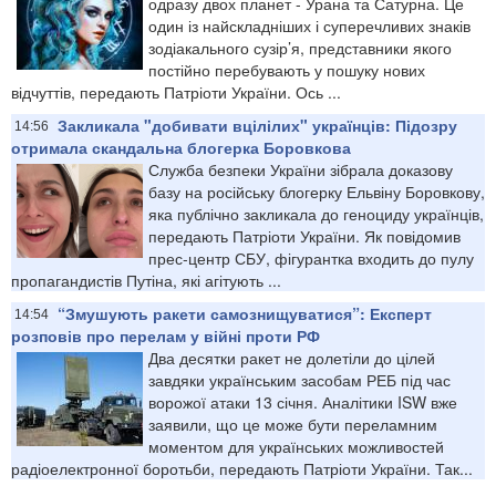
одразу двох планет - Урана та Сатурна. Це
один із найскладніших і суперечливих знаків
зодіакального сузір’я, представники якого
постійно перебувають у пошуку нових
відчуттів, передають Патріоти України. Ось ...
Закликала "добивати вцілілих" українців: Підозру
14:56
отримала скандальна блогерка Боровкова
Служба безпеки України зібрала доказову
базу на російську блогерку Ельвіну Боровкову,
яка публічно закликала до геноциду українців,
передають Патріоти України. Як повідомив
прес-центр СБУ, фігурантка входить до пулу
пропагандистів Путіна, які агітують ...
“Змушують ракети самознищуватися”: Експерт
14:54
розповів про перелам у війні проти РФ
Два десятки ракет не долетіли до цілей
завдяки українським засобам РЕБ під час
ворожої атаки 13 січня. Аналітики ISW вже
заявили, що це може бути переламним
моментом для українських можливостей
радіоелектронної боротьби, передають Патріоти України. Так...