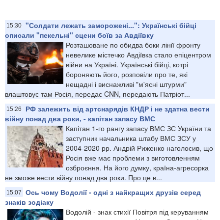
"Солдати лежать заморожені...": Українські бійці
15:30
описали "пекельні" сцени боїв за Авдіївку
Розташоване по обидва боки лінії фронту
невелике містечко Авдіївка стало епіцентром
війни на Україні. Українські бійці, котрі
бороняють його, розповіли про те, які
нещадні і виснажливі "м'ясні штурми"
влаштовує там Росія, передає CNN, передають Патріот...
РФ залежить від артснарядів КНДР і не здатна вести
15:26
війну понад два роки, - капітан запасу ВМС
Капітан 1-го рангу запасу ВМС ЗС України та
заступник начальника штабу ВМС ЗСУ у
2004-2020 рр. Андрій Риженко наголосив, що
Росія вже має проблеми з виготовленням
озброєння. На його думку, країна-агресорка
не зможе вести війну понад два роки. Про це в...
Ось чому Водолії - одні з найкращих друзів серед
15:07
знаків зодіаку
Водолій - знак стихії Повітря під керуванням