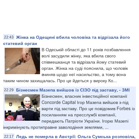
Жінка на Одещині вбила чоловіка та відрізала його
22:43
статевий орган
В Одеській області до 11 років позбавлення
волі засудили жінку, яка вбила свого
співмешканця та відрізала йому статевий
орган. Жінка на суді пояснила, що чоловік
вчиняв щодо неї насильство, а тому вона
таким чином захищалась. Про це йдеться у вироку Ко...
Бізнесмен Мазепа вийшов із СІЗО під заставу, - ЗМІ
22:29
Бізнесмен, власник інвестиційної компанії
Concorde Capital Ігор Мазепа вийшов з-під
варти під заставу. Про це повідомив Forbes із
посиланням на пресслужбі компанії,
передають Патріоти України. Ігорю Мазепі
інкримінують протиправне заволодіння землями, ...
Ледь не померла в Австрії: Ольга Сумська розповіла,
22:17