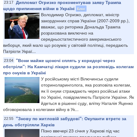
Дипломат Огризко прокоментував заяву Трампа
23:17
щодо припинення війни в Україні
Блог
Володимир Огризко, дипломат, міністр
закордонних справ України (2007-2009 рр.),
вважає, що риторика Дональда Трампа
розрахована виключно на
середньостатистичного американського
виборця, який мало що розуміє у світовій політиці, передають
Патріоти Украї...
"Вони майже щоночі сплять у коридорі через
23:04
обстріли": На Камчатці лікаря судили за розповідь колегам
про онуків в Україні
У російському місті Вілючинськ судили
оториноларинголога, яка розповіла колегам,
як її онуки страждають через російські атаки
по Україні, повідомляють Патріоти України. Як
йдеться в рішенні суду, влітку Наталія Яценко
обговорювала з колегами війну в Ук...
"Знову по житловій забудові": Окупанти втретє за
22:55
день обстріляли Харків
Пізно ввечері 23 січня у Харкові під час
повітряної тривоги пролунали вибухи -