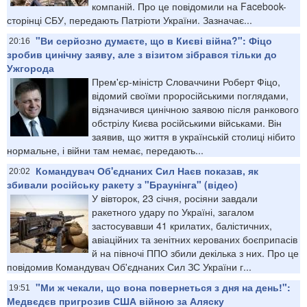
компаній. Про це повідомили на Facebook-
сторінці СБУ, передають Патріоти України. Зазначає...
"Ви серйозно думаєте, що в Києві війна?": Фіцо
20:16
зробив цинічну заяву, але з візитом зібрався тільки до
Ужгорода
Прем'єр-міністр Словаччини Роберт Фіцо,
відомий своїми проросійськими поглядами,
відзначився цинічною заявою після ранкового
обстрілу Києва російськими військами. Він
заявив, що життя в українській столиці нібито
нормальне, і війни там немає, передають...
Командувач Об'єднаних Сил Наєв показав, як
20:02
збивали російську ракету з "Браунінга" (відео)
У вівторок, 23 січня, росіяни завдали
ракетного удару по Україні, загалом
застосувавши 41 крилатих, балістичних,
авіаційних та зенітних керованих боєприпасів
й на півночі ППО збили декілька з них. Про це
повідомив Командувач Об'єднаних Сил ЗС України г...
"Ми ж чекали, що вона повернеться з дня на день!":
19:51
Медвєдєв пригрозив США війною за Аляску