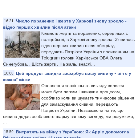
Число поранених і жертв у Харкові знову зросло -
16:21
відео перших хвилин після атаки
Кількість жертв та поранених, серед яких є
поліцейські, в Харкові знову зросла. З'явилось
відео перших хвилин після обстрілу,
передають Патріоти України з посиланням на
Telegram голови Харківської ОВА Олега
Синегубова, . Шість жертв . На жаль, внаслі...
Цей продукт швидко зафарбує вашу сивину - він є у
16:08
кожної жінки
Оновлення зовнішнього вигляду волосся
може бути легким і швидким процесом,
особливо коли ви шукаєте тимчасове рішення
для замаскування сивини, передають
Патріоти України. Незважаючи на те, що
сивина додає особливого шарму вашому вигляду, ми розуміємо,
...
Витратять на війну з Україною: Як Apple допомогла
15:59
РФ заробити майже 14 млн доларів