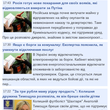
Росія готує нове покарання для своїх вояків, які
17:43
відмовляються вмирати за Путіна
Російська влада почне вилучати майно у
відправлених на війну окупантів за
невиконання наказу та дезертирство. Таке
покарання передбачено у поправках до
Кримінального кодексу, які підтримав уряд.
Про це розповіло джерело, знайоме із змістом законопроєкт...
Якщо є борги за комуналку: Експертка пояснила, як
17:30
уникнути відключення послуг
В Україні знову відключатимуть
електроенергію за борги. Кабінет міністрів
дозволив енергопостачальникам відключати
споживачів із заборгованістю від
електромереж. Однак, це стосується лише
мешканців областей, в яких не ведуться бойові дії, та які не
пер...
"За три рубля маму рідну продасть": Колишня
17:22
дружина Тимощука розповіла, як він бреше своїм дітям
Колишній футболіст "Шахтаря" Анатолій
Тимощук бреше своїм дітям, що не підтримує