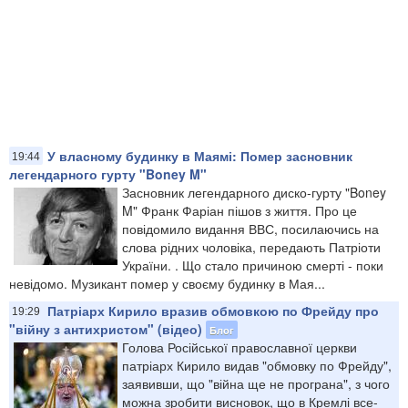
У власному будинку в Маямі: Помер засновник
19:44
легендарного гурту "Boney M"
Засновник легендарного диско-гурту "Boney
M" Франк Фаріан пішов з життя. Про це
повідомило видання ВВС, посилаючись на
слова рідних чоловіка, передають Патріоти
України. . Що стало причиною смерті - поки
невідомо. Музикант помер у своєму будинку в Мая...
Патріарх Кирило вразив обмовкою по Фрейду про
19:29
"війну з антихристом" (відео)
Блог
Голова Російської православної церкви
патріарх Кирило видав "обмовку по Фрейду",
заявивши, що "війна ще не програна", з чого
можна зробити висновок, що в Кремлі все-