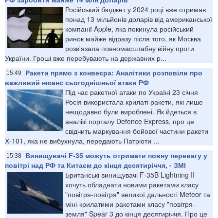
Російський бюджет у 2024 році вже отримав
понад 13 мільйонів доларів від американської
компанії Apple, яка покинула російський
ринок майже відразу після того, як Москва
розв'язала повномасштабну війну проти
України. Гроші вже перебувають на державних р...
Ракети прямо з конвеєра: Аналітики розповіли про
15:49
важливий нюанс сьогоднішньої атаки РФ
Під час ракетної атаки по Україні 23 січня
Росія використала крилаті ракети, які лише
нещодавно були вироблені. Як йдеться в
аналізі порталу Defence Express, про це
свідчить маркування бойової частини ракети
Х-101, яка не вибухнула, передають Патріоти ...
Винищувачі F-35 можуть отримати повну перевагу у
15:38
повітрі над РФ та Китаєм до кінця десятиріччя, - ЗМІ
Британські винищувачі F-35B Lightning II
хочуть обладнати новими ракетами класу
"повітря-повітря" великої дальності Meteor та
міні-крилатими ракетами класу "повітря-
земля" Spear 3 до кінця десятиріччя. Про це