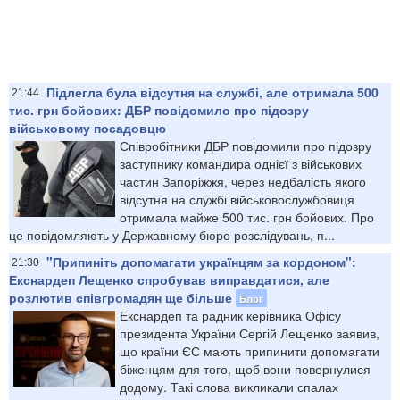
Підлегла була відсутня на службі, але отримала 500
21:44
тис. грн бойових: ДБР повідомило про підозру
військовому посадовцю
Співробітники ДБР повідомили про підозру
заступнику командира однієї з військових
частин Запоріжжя, через недбалість якого
відсутня на службі військовослужбовиця
отримала майже 500 тис. грн бойових. Про
це повідомляють у Державному бюро розслідувань, п...
"Припиніть допомагати українцям за кордоном":
21:30
Екснардеп Лещенко спробував виправдатися, але
розлютив співгромадян ще більше
Блог
Екснардеп та радник керівника Офісу
президента України Сергій Лещенко заявив,
що країни ЄС мають припинити допомагати
біженцям для того, щоб вони повернулися
додому. Такі слова викликали спалах