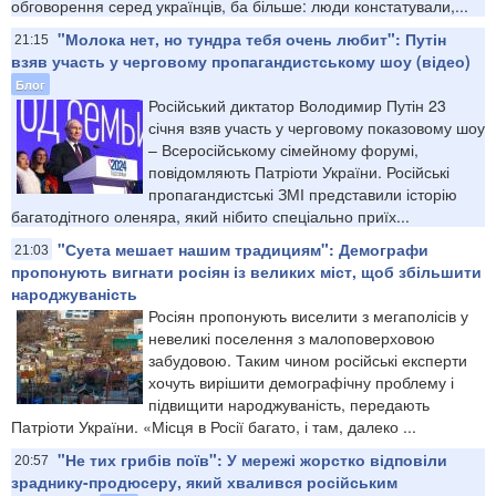
обговорення серед українців, ба більше: люди констатували,...
"Молока нет, но тундра тебя очень любит": Путін
21:15
взяв участь у черговому пропагандистському шоу (відео)
Блог
Російський диктатор Володимир Путін 23
січня взяв участь у черговому показовому шоу
– Всеросійському сімейному форумі,
повідомляють Патріоти України. Російські
пропагандистські ЗМІ представили історію
багатодітного оленяра, який нібито спеціально приїх...
"Суета мешает нашим традициям": Демографи
21:03
пропонують вигнати росіян із великих міст, щоб збільшити
народжуваність
Росіян пропонують виселити з мегаполісів у
невеликі поселення з малоповерховою
забудовою. Таким чином російські експерти
хочуть вирішити демографічну проблему і
підвищити народжуваність, передають
Патріоти України. «Місця в Росії багато, і там, далеко ...
"Не тих грибів поїв": У мережі жорстко відповіли
20:57
зраднику-продюсеру, який хвалився російським