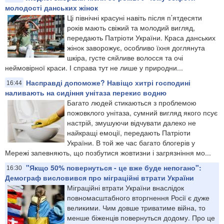
молодості данських жінок
Ці північні красуні навіть після п’ятдесяти
років мають свіжий та молодий вигляд,
передають Патріоти України. Краса данських
жінок заворожує, особливо їхня доглянута
шкіра, густе сяйливе волосся та очі
неймовірної краси. І справа тут не лише у природни...
Насправді допоможе? Навіщо хитрі господині
16:44
наливають на сидіння унітаза перекис водню
Багато людей стикаються з проблемою
пожовклого унітаза, сумний вигляд якого псує
настрій, змушуючи відчувати далеко не
найкращі емоції, передають Патріоти
України. В той же час багато блогерів у
Мережі запевняють, що позбутися жовтизни і загрязніння мо...
"Якщо 50% повернуться - це вже буде непогано":
16:30
Демограф висловився про міграційні втрати України
Міграційні втрати України внаслідок
повномасштабного вторгнення Росії є дуже
великими. Чим довше триватиме війна, то
менше біженців повернуться додому. Про це