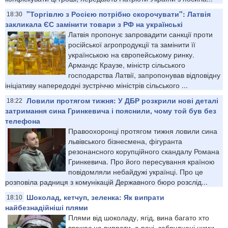
"Торгівлю з Росією потрібно скорочувати": Латвія
18:30
закликала ЄС замінити товари з РФ на українські
Латвія пропонує запровадити санкції проти
російської агропродукції та замінити її
українською на європейському ринку.
Армандс Краузе, міністр сільського
господарства Латвії, запропонував відповідну
ініціативу напередодні зустріччю міністрів сільського ...
Ловили протягом тижня: У ДБР розкрили нові деталі
18:22
затримання сина Гринкевича і пояснили, чому той був без
телефона
Правоохоронці протягом тижня ловили сина
львівського бізнесмена, фігуранта
резонансного корупційного скандалу Романа
Гринкевича. Про його пересування країною
повідомляли небайдужі українці. Про це
розповіла радниця з комунікацій Державного бюро розслід...
Шоколад, кетчуп, зеленка: Як випрати
18:10
найбезнадійніші плями
Плями від шоколаду, ягід, вина багато хто
вважає не випрати, а речі, забруднені цими