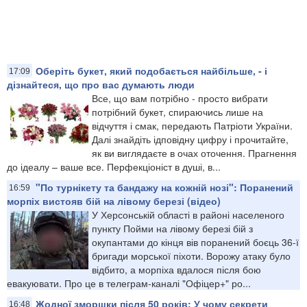
Оберіть букет, який подобається найбільше, - і
17:09
дізнайтеся, що про вас думають люди
Все, що вам потрібно - просто вибрати
потрібний букет, спираючись лише на
відчуття і смак, передають Патріоти України.
Далі знайдіть ідповідну цифру і прочитайте,
як ви виглядаєте в очах оточення. Прагнення
до ідеалу – ваше все. Перфекціоніст в душі, в...
"По турнікету та бандажу на кожній нозі": Поранений
16:59
морпіх вистояв бій на лівому березі (відео)
У Херсонській області в районі населеного
пункту Пойми на лівому березі бій з
окупантами до кінця вів поранений боєць 36-ї
бригади морської піхоти. Ворожу атаку було
відбито, а морпіха вдалося після бою
евакуювати. Про це в телеграм-каналі "Офіцер+" ро...
Жодної зморшки після 50 років: У чому секрети
16:48