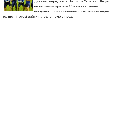
Динамо, передають Патріоти України. Ще до
цього матчу празька Славія скасувала
поєдинок проти словацького колективу через
те, що ті готові вийти на одне поле з пред...