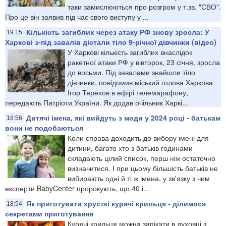
таки замислюються про розгром у т.зв. "СВО".
Про це він заявив під час свого виступу у ...
Кількість загиблих через атаку РФ знову зросла: У
19:15
Харкові з-під завалів дістали тіло 9-річної дівчинки (відео)
У Харкові кількість загиблих внаслідок
ракетної атаки РФ у вівторок, 23 січня, зросла
до восьми. Під завалами знайшли тіло
дівчинки, повідомив міський голова Харкова
Ігор Терехов в ефірі телемарафону,
передають Патріоти України. Як додав очільник Харкі...
Дитячі імена, які вийдуть з моди у 2024 році - батькам
18:56
вони не подобаються
Коли справа доходить до вибору імені для
дитини, багато хто з батьків годинами
складають цілий список, перш ніж остаточно
визначитися. І при цьому більшість батьків не
вибирають одні й ті ж імена, у зв'язку з чим
експерти BabyCenter пророкують, що 40 і...
Як приготувати хрусткі курячі крильця - ділимося
18:54
секретами приготування
Курячі крильця можна запікати в духовці з