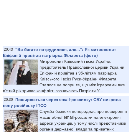
"Ви багато потрудилися, але...": Як митрополит
20:43
Епіфаній привітав патріарха Філарета (фото)
Митрополит Київський і всієї України,
предстоятель Православної церкви України
Епіфаній привітав з 95-літтям патріарха
Київського і всієї Руси-України Філарета.
Сталося це попри те, що між ієрархами вже
п'ятий рік триває конфлікт, зазначають Патріоти У...
Поширюється через email-розсилку: СБУ викрила
20:30
нову російську ІПСО
Служба безпеки попереджає про поширення
масштабної email-розсилки на електронні
адреси українців, у тому числі представників
органів державної влади та приватних