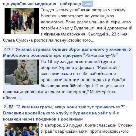
що українська медицина - найкраща
Блог
Тиждень тому українська акторка у своєму
Facebook зверталася до українців за
допомогою. Вона розповіла, що їй терміново
потрібен лікар у Будапешті, який допоможе їй
з лікуванням отруєння. Сьогодні ж, 23 січня,
Ольга Сумська розповіла повну історію того...
Україна отримає більше зброї дальнього ураження: У
22:02
Міноборони розповіли про підсумки "Рамштайну-18"
На 18-му засіданні контактної групи з
оборони України у форматі "Рамштайн"
союзники взяли на себе зобов’язання
працювати над тим, щоб надавати Україні
більше далекобійної зброї. Про це заявив
начальник управління преси та інформації Міністерства
оборон...
"З ким нам грати, якщо вони теж тут тренуються?":
21:53
Власник європейського клубу обурився на хейт у бік
команди через поєдинок з росіянами
У вівторок, 23 грудня, братиславський Слован
зіграв товариський матч проти московського