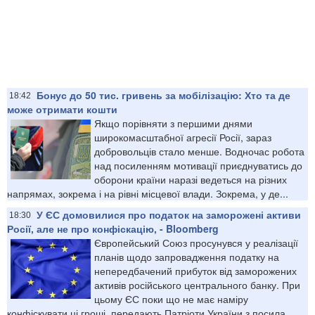
Бонус до 50 тис. гривень за мобілізацію: Хто та де
18:42
може отримати кошти
Якщо порівняти з першими днями
широкомасштабної агресії Росії, зараз
добровольців стало менше. Водночас робота
над посиленням мотивації приєднуватись до
оборони країни наразі ведеться на різних
напрямах, зокрема і на рівні місцевої влади. Зокрема, у де...
У ЄС домовилися про податок на заморожені активи
18:30
Росії, але не про конфіскацію, - Bloomberg
Європейський Союз просунувся у реалізації
планів щодо запровадження податку на
непередбачений прибуток від заморожених
активів російського центрального банку. При
цьому ЄС поки що не має наміру
конфіскувати ці гроші, передають Патріоти України з посила...