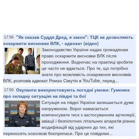
"Як сказав Суддя Дред, я закон": ТЦК не дозволяють
17:56
оскаржити висновки ВЛК, - адвокат (відео)
Законодавство України надає громадянам
право оскаржити висновки ВЛК після
проходження. Водночас на практиці зробити
це часто не вдається. Про те, що потрібно
знати про можливість оскарження висновків
ВЛК, розповів адвокат Роман Сімутін в YouTube, перед...
Окупанти використовують погодні умови: Гуменюк
17:50
про складну ситуацію на півдні та бої
Ситуація на півдні України залишається дуже
напруженою. Ворог намагається
компенсувати тиск з застосуванням артилерії,
авіації і безпілотних літальних апаратів різних
модифікацій від ударних до тих, які
переносять осколкові боєприпаси. Про це повідоми...