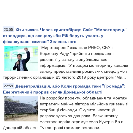
Хіти тижня. Через криптобіржу: Сайт "Миротворець"
23:05
стверджує, що спецслужби РФ беруть участь у
фінансуванні кампанії Зеленського
"Миротворець" закликав РНБО, СБУ і
Верховну Раду "прийняти невідкладні
рішення" у зв'язку з опублікованою
інформацією. "У процесі моніторингу каналів
зв'язку представників російських спецслужб і
терористичних організацій 25 лютого 2019 року центром "Ми...
Децентралізація, або Коли громада таки "Громада":
22:59
Енергетичний прорив селян Донецької області
На розробку проекту, обладнання та монтаж
витратили майже півтора мільйона гривень зі
скарбниці сільради. Окупити інвестиції
розраховують за два роки. Безкоштовну
електроенергію отримує село Кучерів Яр в
Донецькій області. Тут за гроші громади встанови...