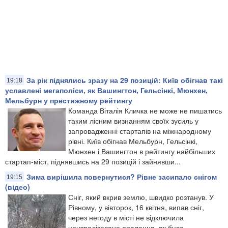
За рік піднялись зразу на 29 позицій: Київ обігнав такі
19:18
уславлені мегаполіси, як Вашингтон, Гельсінкі, Мюнхен,
Мельбурн у престижному рейтингу
Команда Віталія Кличка не може не пишатись
таким лісним визнанням своїх зусиль у
запровадженні стартапів на міжнародному
рівні. Київ обігнав Мельбурн, Гельсінкі,
Мюнхен і Вашингтон в рейтингу найбільших
стартап-міст, піднявшись на 29 позицій і зайнявши...
Зима вирішила повернутися? Рівне засипало снігом
19:15
(відео)
Сніг, який вкрив землю, швидко розтанув. У
Рівному, у вівторок, 16 квітня, випав сніг,
через негоду в місті не відключила
централізоване опалення, як було