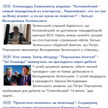
Олександру Семеновичу видніше: "Коломойский -
19:31
самый порядочный из олигархов... Переживают, что он там
на Вову влияет, а он ни хрена не помогает!" - батько
Володимира Зеленського
Зеленський-старший бідкається, що
Коломойський не допомагає передвиборчій
кампанії ВОЗ. Навіть немає начебто грошей
на спостерігачів і утримання офісів. Батько
Зеленського обурений фактом, що Петро
Порошенко звинувачує Володимира Зеленського у співпрац...
Хіти тижня. Театр абсурду: "Порошенко боится!" -
19:30
"Зе! Команда" накинулась на президента через дебати
У штабі шоумена заявили, нібито чинний
президент сам не бажає дебатувати із
Володимиром Зеленським. У штабі кандидата
в президенти України Володимира
Зеленського заявили, що Петро Порошенко,
прийшовши для дебатів на "Олімпійський" 14 квітня, "дав
задню...
"Прилетела поплясать на пепелище": Соцмережу
19:29
розгнівала поява пропагандистки Кремля у Парижі