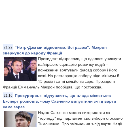
"Нотр-Дам ми відновимо. Всі разом": Макрон
21:22
звернувся до народу Франції
Президент підкреслив, що вдалося уникнути
найгіршого сценарію розвитку подій –
пожежники врятували фасад собору і його
вежі. На реставрацію собору піде мінімум 5-
15 років і сотні мільйонів євро. Президент
Франції Еммануель Макрон пообіцяв, що постражда...
Прокурорські відчувають, що влада міняється:
21:16
Експерт розповів, чому Савченко випустили з-під варти
саме зараз
Надію Савченко можна використати як
"торпеду" під парламентські вибори стосовно
Тимошенко. Про звільнення з-під варти Надії