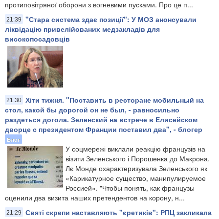
протиповітряної оборони з вогневими пусками. Про це п...
"Стара система здає позиції": ​У МОЗ анонсували
21:39
ліквідацію привелійованих медзакладів для
високопосадовців
Хіти тижня. "Поставить в ресторане мобильный на
21:30
стол, какой бы дорогой он не был, - равносильно
раздеться догола. Зеленский на встрече в Елисейском
дворце с президентом Франции поставил два", - блогер
Блог
У соцмережі виклали реакцію французів на
візити Зеленського і Порошенка до Макрона.
Лє Монде охарактеризувала Зеленського як
«Карикатурное существо, манипулируемое
Россией». "Чтобы понять, как французы
оценили два визита наших претендентов на корону, н...
Святі скрепи наставляють "єретиків": РПЦ закликала
21:29