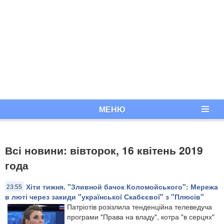
МЕНЮ
Всі новини: вівторок, 16 квітень 2019
года
Хіти тижня. "Зливной бачок Коломойського": Мережа
23:55
в люті через закиди "української Скабєєвої" з "Плюсів"
Патріотів розізлила тенденційна телеведуча
програми "Права на владу", котра "в серцях"