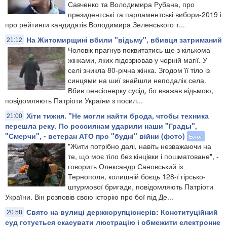
Савченко та Володимира Рубана, про
президентські та парламентські вибори-2019 і
про рейтинги кандидатів Володимира Зеленського т...
На Житомирщині вбили "відьму", вбивця затриманий
21:12
​​Чоловік прагнув поквитатись ще з кількома
жінками, яких підозрював у чорній магії. У
селі зникла 80-річна жінка. Згодом її тіло із
синцями на шиї знайшли неподалік села.
Вбив пенсіонерку сусід, бо вважав відьмою,
повідомляють Патріоти України з посил...
Хіти тижня. "Не могли найти брода, чтобы техника
21:00
перешла реку. По россиянам ударили наши "Грады",
"Смерчи", - ветеран АТО про "будні" війни (фото)
Блог
"Жити потрібно далі, навіть незважаючи на
те, що моє тіло без кінцівки і пошматоване", -
говорить Олександр Сановський із
Тернополя, колишній боєць 128-ї гірсько-
штурмової бригади, повідомляють Патріоти
України. Він розповів свою історію про бої під Де...
Свято на вулиці держкорупціонерів: Конституційний
20:58
суд готується скасувати люстрацію і обмежити електронне