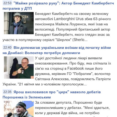
"Майже розірвало руку": Актор Бенедикт Камбербетч
22:53
потрапив у ДТП
Бенедикт Камбербетч на своєму зеленому
автомобілі Lamborghini Urus збив 63-річного
пенсіонера Майкла Лоуренса, якиї їхав на
велосипеді. Популярний британський актор
Бенедикт Камбербетч, якого глядач знає за
участю в популярному серіалі "Шерлок" (Sherlo...
Він допомагав українським воїнам від початку війни
22:40
на Донбасі: Волонтер потребує допомоги
У цієї достойної людини лікарі виявили
онкозахворювання. Про біду, яка спіткала їх
сім'ю на сторінці в Facebook пише його
дружина, керівник ГО "Побратим", волонтер
Світлана Алексєєва, повідомляють Патріоти
України. "21 квітня ми з чоловіком проголосуєм...
Ярош висловився про "цирк" навколо дебатів
22:35
Порошенка із Зеленським
За словами депутата, Порошенко буде
переконливішим у дебатах. "Мені здається,
коли у державі йде війна, не потрібно