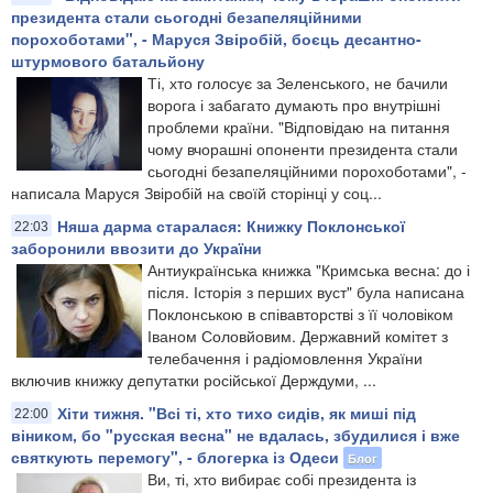
президента стали сьогодні безапеляційними
порохоботами", - Маруся Звіробій, боєць десантно-
штурмового батальйону
Ті, хто голосує за Зеленського, не бачили
ворога і забагато думають про внутрішні
проблеми країни. "Відповідаю на питання
чому вчорашні опоненти президента стали
сьогодні безапеляційними порохоботами", -
написала Маруся Звіробій на своїй сторінці у соц...
Няша дарма старалася: Книжку Поклонської
22:03
заборонили ввозити до України
Антиукраїнська книжка "Кримська весна: до і
після. Історія з перших вуст" була написана
Поклонською в співавторстві з її чоловіком
Іваном Соловйовим. Державний комітет з
телебачення і радіомовлення України
включив книжку депутатки російської Держдуми, ...
Хіти тижня. "Всі ті, хто тихо сидів, як миші під
22:00
віником, бо "русская весна" не вдалась, збудилися і вже
святкують перемогу", - блогерка із Одеси
Блог
Ви, ті, хто вибирає собі президента із