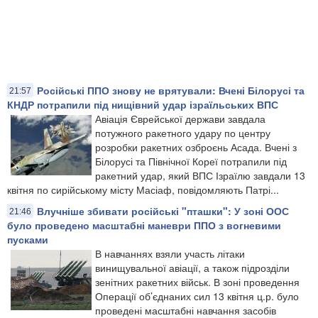
​Російські ППО знову не врятували: Вчені Білорусі та
21:57
КНДР потрапили під нищівний удар ізраїльських ВПС
Авіація Єврейської держави завдала
потужного ракетного удару по центру
розробки ракетних озброєнь Асада. Вчені з
Білорусі та Північної Кореї потрапили під
ракетний удар, який ВПС Ізраїлю завдали 13
квітня по сирійському місту Масіаф, повідомляють Патрі...
Влучніше збивати російські "пташки": У зоні ООС
21:46
було проведено масштабні маневри ППО з вогневими
пусками
В навчаннях взяли участь літаки
винищувальної авіації, а також підрозділи
зенітних ракетних військ. В зоні проведення
Операції об’єднаних сил 13 квітня ц.р. було
проведені масштабні навчання засобів