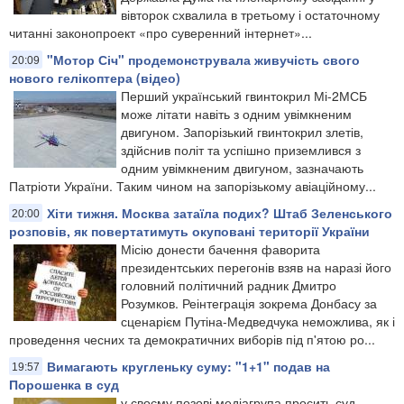
вівторок схвалила в третьому і остаточному
читанні законопроект «про суверенний інтернет»...
"Мотор Січ" продемонструвала живучість свого
20:09
нового гелікоптера (відео)
Перший український гвинтокрил Мі-2МСБ
може літати навіть з одним увімкненим
двигуном. Запорізький гвинтокрил злетів,
здійснив політ та успішно приземлився з
одним увімкненим двигуном, зазначають
Патріоти України. Таким чином на запорізькому авіаційному...
Хіти тижня. Москва затаїла подих? Штаб Зеленського
20:00
розповів, як повертатимуть окуповані території України
Місію донести бачення фаворита
президентських перегонів взяв на наразі його
головний політичний радник Дмитро
Розумков. Реінтеграція зокрема Донбасу за
сценарієм Путіна-Медведчука неможлива, як і
проведення чесних та демократичних виборів під п'ятою ро...
Вимагають кругленьку суму: "1+1" подав на
19:57
Порошенка в суд
у своєму позові медіагрупа просить суд