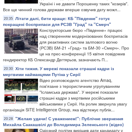
Україні і не давати Порошенку таких "козирів".
Все ще чинний голова держави вперше озвучив дату можл...
Літати далі, бити краще: КБ "Південне" готує
20:35
покращені боєприпаси для РСЗВ "Град" та "Смерч"
Конструкторське бюро «Південне» працює
над створенням модернізованих боєприпасів
для реактивних систем залпового вогню
(РСЗВ) БМ-21 «Град» та БМ-30 «Смерч». Про
це на прес-конференції 15 квітня повідомив
гендиректор КБ Олександр Дегтярьов, зазначають П...
Хіти тижня. У мережі показали страшні кадри із
20:30
мертвими найманцями Путіна у Сирії
Відео розповсюдило агентство Amaq,
пов'язане з терористичним угрупуванням
"Ісламська держава". У мережі показали
страшні кадри з мертвими російськими
військовими у Сирії. На ролик звернула увагу
організація SITE Intelligence Group, яка відстежує публік...
"Желаю удачи! С уважением!": Публічне звернення
20:28
Михайла Саакашвілі до Володимира Зеленського (відео)
Одіозний політик вирішив дати кандидату у