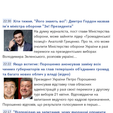
Хіти тижня. "Його знають всі": Дмитро Гордон назвав
22:30
ім’я міністра оборони "Зе! Президента"
На думку журналіста, пост глави Міністерства
оборони, може зайняти лідер «Громадянської
позиції» Анатолій Гриценко. Про те, хто може
очолити Міністерство оборони України в разі
перемоги на президентських виборах
Володимира Зеленського, розповів українс...
Якщо встигне: Порошенко анонсував заміну всіх
22:22
чинних губернаторів на глав теперішніх об'єднаних громад
та багато нових облич у владі (відео)
​Президент України Петро Порошенко
анонсував відставку глав обласних
адміністрацій у разі своєї перемоги у другому
турі виборів 21 квітня. Відповідаючи на
запитання ведучого про кадрові призначення,
Порошенко відповів, що результати голосування в першо...
"Відповідаю на запитання, чому вчорашні опоненти
22:17