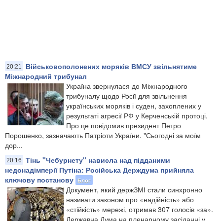
Військовополонених моряків ВМСУ звільнятиме
20:21
Міжнародний трибунал
Україна звернулася до Міжнародного
трибуналу щодо Росії для звільнення
українських моряків і суден, захоплених у
результаті агресії РФ у Керченській протоці.
Про це повідомив президент Петро
Порошенко, зазначають Патріоти України. "Сьогодні за моїм
дор...
Тінь "Чебурнету" нависла над підданими
20:16
недонадімперії Путіна: Російська Держдума прийняла
ключову постанову
Блог
Документ, який держЗМІ стали синхронно
називати законом про «надійність» або
«стійкість» мережі, отримав 307 голосів «за».
Державна Дума на пленарному засіданні у