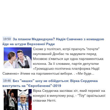
За планом Медведчука? Надія Савченко з командою
19:50
йде на штурм Верховної Ради
Схоже у політсил, котрі прагнуть "почути"
окупований Донбас та задкувати перед
Москвою з'явиться ще одна парламентська
колонна. За її словами, партія депутатки
«Громадсько-політична платформа Надії
Савченко» йтиме на парламентські вибори. . «Ми буде...
Без "наших" шоу не обійдеться: Вірка Сердючка
19:46
виступить на "Євробаченні"-2019
Вірка Сердючка заспіває хіт, який переміг на
конкурсі в минулому році, - "Toy" ізраїльської
співачки Нетті.