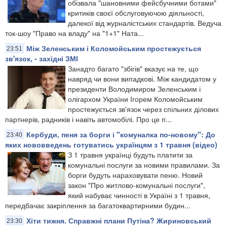
обізвала "шановними фейсбучними ботами"
критиків своєї обслуговуючою діяльності,
далекої від журналістських стандартів. Ведуча
ток-шоу "Право на владу" на "1+1" Ната...
Між Зеленським і Коломойським простежується
23:51
зв'язок, - західні ЗМІ
Занадто багато "збігів" вказує на те, що
навряд чи вони випадкові. Між кандидатом у
президенти Володимиром Зеленським і
олігархом України Ігорем Коломойським
простежується зв'язок через спільних ділових
партнерів, радників і навіть автомобілі. Про це п...
Кербуди, пеня за борги і "комуналка по-новому": До
23:40
яких нововведень готуватись українцям з 1 травня (відео)
З 1 травня українці будуть платити за
комунальні послуги за новими правилами. За
борги будуть нараховувати пеню. Новий
закон "Про житлово-комунальні послуги",
який набуває чинності в Україні з 1 травня,
передбачає закріплення за багатоквартирними будин...
Хіти тижня. Справжні плани Путіна? Жириновський
23:30