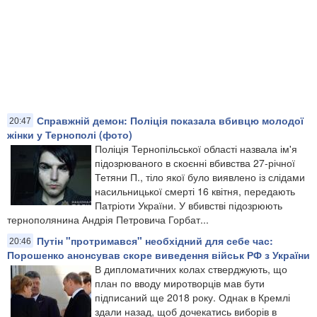
Справжній демон: Поліція показала вбивцю молодої
20:47
жінки у Тернополі (фото)
Поліція Тернопільської області назвала ім'я
підозрюваного в скоєнні вбивства 27-річної
Тетяни П., тіло якої було виявлено із слідами
насильницької смерті 16 квітня, передають
Патріоти України. У вбивстві підозрюють
тернополянина Андрія Петровича Горбат...
Путін "протримався" необхідний для себе час:
20:46
Порошенко анонсував скоре виведення військ РФ з України
В дипломатичних колах стверджують, що
план по вводу миротворців мав бути
підписаний ще 2018 року. Однак в Кремлі
здали назад, щоб дочекатись виборів в