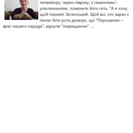
телевізору, через півроку, з гиканнями і
улюлюканням, поженете його геть. "А я хочу,
щоб переміг Зеленський. Щоб всі, хто зараз з
піною біля рота доказує, що "Порошенко –
враг нашего народа", відчули "покращення" ...