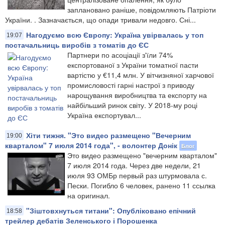
заплановано раніше, повідомляють Патріоти
України. . Зазначається, що опади тривали недовго. Сні...
Нагодуємо всю Європу: Україна увірвалась у топ
19:07
постачальниць виробів з томатів до ЄС
Партнери по асоціації з'їли 74%
експортованої з України томатної пасти
вартістю у €11,4 млн. У вітчизняної харчової
промисловості гарні настрої з приводу
нарощування виробництва та експорту на
найбільший ринок світу. У 2018-му році
Україна експортувал...
Хіти тижня. "Это видео размещено "Вечерним
19:00
кварталом" 7 июля 2014 года", - волонтер Донік
Блог
Это видео размещено "вечерним кварталом"
7 июля 2014 года. Через две недели, 21
июля 93 ОМБр первый раз штурмовала с.
Пески. Погибло 6 человек, ранено 11 ссылка
на оригинал.
"Зіштовхнуться титани": Опубліковано епічний
18:58
трейлер дебатів Зеленського і Порошенка