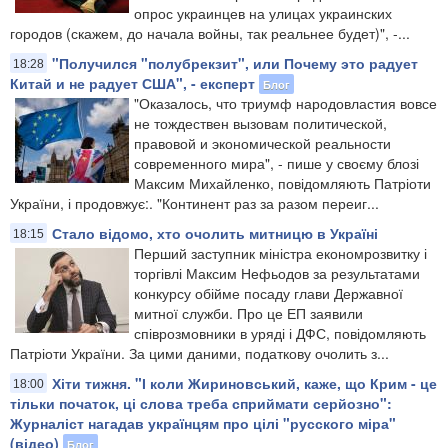
опрос украинцев на улицах украинских
городов (скажем, до начала войны, так реальнее будет)", -...
"Получился "полубрекзит", или Почему это радует
18:28
Китай и не радует США", - експерт
Блог
"Оказалось, что триумф народовластия вовсе
не тождествен вызовам политической,
правовой и экономической реальности
современного мира", - пише у своєму блозі
Максим Михайленко, повідомляють Патріоти
України, і продовжує:. "Континент раз за разом переиг...
Стало відомо, хто очолить митницю в Україні
18:15
Перший заступник міністра економрозвитку і
торгівлі Максим Нефьодов за результатами
конкурсу обійме посаду глави Державної
митної служби. Про це ЕП заявили
співрозмовники в уряді і ДФС, повідомляють
Патріоти України. За цими даними, податкову очолить з...
Хіти тижня. "І коли Жириновський, каже, що Крим - це
18:00
тільки початок, ці слова треба сприймати серйозно":
Журналіст нагадав українцям про цілі "русского міра"
(відео)
Блог