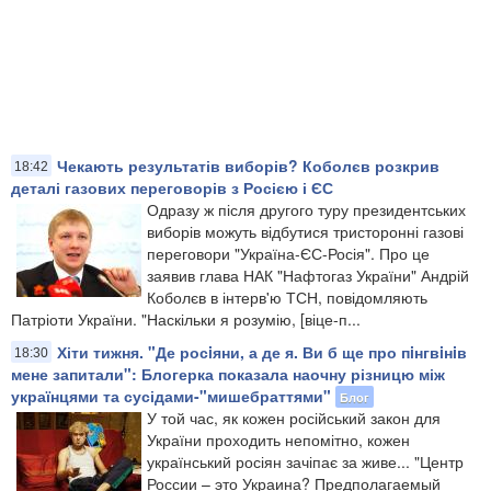
Чекають результатів виборів? Коболєв розкрив
18:42
деталі газових переговорів з Росією і ЄС
Одразу ж після другого туру президентських
виборів можуть відбутися тристоронні газові
переговори "Україна-ЄС-Росія". Про це
заявив глава НАК "Нафтогаз України" Андрій
Коболєв в інтерв'ю ТСН, повідомляють
Патріоти України. "Наскільки я розумію, [віце-п...
Хіти тижня. "Де росiяни, а де я. Ви б ще про пiнгвiнiв
18:30
мене запитали": Блогерка показала наочну різницю між
українцями та сусідами-"мишебраттями"
Блог
У той час, як кожен російський закон для
України проходить непомітно, кожен
український росіян зачіпає за живе... "Центр
России – это Украина? Предполагаемый