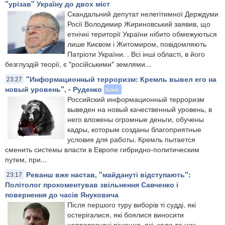
"урізав" Україну до двох міст
Скандальний депутат нелегітимної Держдуми
Росії Володимир Жириновський заявив, що
етнічні території України нібито обмежуються
лише Києвом і Житомиром, повідомляють
Патріоти України. . Всі інші області, в його
безглуздій теорії, є "російськими" землями...
"Информационный терроризм: Кремль вывел его на
23:27
новый уровень", - Руденко
Блог
Российский информационный терроризм
выведен на новый качественный уровень, в
него вложены огромные деньги, обучены
кадры, которым созданы благоприятные
условия для работы. Кремль пытается
сменить системы власти в Европе гибридно-политическим
путем, при...
Реванш вже настав, "майдануті відступають":
23:17
Політолог прокоментував звільнення Савченко і
повернення до часів Януковича
Після першого туру виборів ті судді, які
остерігалися, які боялися виносити
неправосудні рішення, які, коли до них