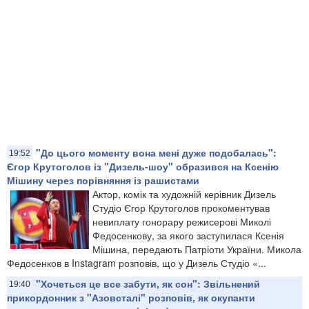
"До цього моменту вона мені дуже подобалась":
19:52
Єгор Крутоголов із "Дизель-шоу" образився на Ксенію
Мішину через порівняння із рашистами
Актор, комік та художній керівник Дизель
Студіо Єгор Крутоголов прокоментував
невиплату гонорару режисерові Миколі
Федосенкову, за якого заступилася Ксенія
Мішина, передають Патріоти України. Микола
Федосенков в Instagram розповів, що у Дизель Студіо «...
"Хочеться це все забути, як сон": Звільнений
19:40
прикордонник з "Азовсталі" розповів, як окупанти