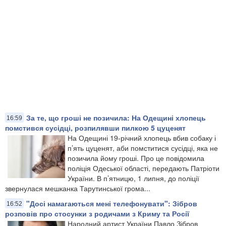
За те, що гроші не позичила: На Одещині хлопець
16:59
помстився сусідці, розпилявши пилкою 5 цуценят
На Одещині 19-річний хлопець вбив собаку і
п’ять цуценят, аби помститися сусідці, яка не
позичила йому гроші. Про це повідомила
поліція Одеської області, передають Патріоти
України. В п’ятницю, 1 липня, до поліції
звернулася мешканка Тарутинської грома...
"Досі намагаються мені телефонувати": Зібров
16:52
розповів про стосунки з родичами з Криму та Росії
Народний артист України Павло Зібров