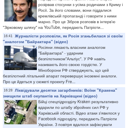
розірвав стосунки з усіма родичами з Криму і
Росії. За його словами, вони піддалися
кремлівській пропаганді і говорити з ними
марно. Про це Зібров розповів в інтерв'ю
"Зірковому шляху" на YouTube, передають Патріоти...
Журналісти розповіли, як Росія зганьбилася зі своїм
16:41
"аналогом "Байрактара" (відео)
Росіяни лякають власним аналогом
"Байрактара" - ударним
безпілотником"Альтіус". У РФ навіть
називають його своєю гордістю. У
Міноборони РФ стверджують, що цей
безпілотний літальний апарат перевершує іноземні аналоги.
Про це йдеться у сюжеті проекту Fre...
Ліквідували десятки загарбників: Воїни "Кракена"
16:28
знищили штаб окупантів на Харківщині (відео)
Бійці спецпідрозділу Kraken результативно
вдарили по штабу збройних сил РФ у
Харківській області. Відео атаки з'явилося у
Facebook підрозділу, передають Патріоти
України. З повітря вдалося зафіксувати