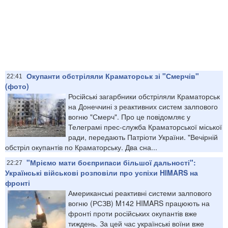
Окупанти обстріляли Краматорськ зі "Смерчів"
22:41
(фото)
Російські загарбники обстріляли Краматорськ
на Донеччині з реактивних систем залпового
вогню "Смерч". Про це повідомляє у
Телеграмі прес-служба Краматорської міської
ради, передають Патріоти України. "Вечірній
обстріл окупантів по Краматорську. Два сна...
"Мріємо мати боєприпаси більшої дальності":
22:27
Українські військові розповіли про успіхи HIMARS на
фронті
Американські реактивні системи залпового
вогню (РСЗВ) M142 HIMARS працюють на
фронті проти російських окупантів вже
тиждень. За цей час українські воїни вже