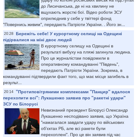
до Лисичанська, де ні на хвилину не
вщухають жорсткі бої. Відео роботи ЗСУ
оприлюднив у себе у твіттері фонд
"Повернись живим", передають Патріоти України. . Його зн...
Бережіть себе! У курортному селищі на Одещині
20:28
підірвалися на міні двоє людей
В курортному селищу на Одещині в
результаті вибуху на пляжі загинула людина.
Про це журналістам повідомили в
оперативному командуванні "Південь",
передають Патріоти України. Зокрема, в
командуванні підтвердили факт того, що має місце загибель в
результ...
"Протиповітряними комплексами "Панцир" вдалося
20:14
перехопити всі": Лукашенко заявив про "ракетні удари"
ЗСУ по Білорусі
Невизнаний президент Білорусі Олександр
Лукашенко несподівано заявив, що Україна
"намагалася завдати удару по військових
об'єктах РБ, але всі ракети були
перехоплені". Про це він заявив під час