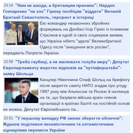
"Нам не шкода, а британцям приємно": Нардеп
23:14
Гончаренко "на зло" Гіркіну пообіцяв "віддати" Великій
Британії Севастополь, терорист в істериці
Екс-командир незаконних збройних
формувань на Донбасі Ігор Гіркін із позивним
Стрєлков в одній зі своїх соцмереж заявив,
що Україна нібито "здала" Великобританії
Одесу після "знищення всіх росіян",
передають Патріоти України.
"Треба гаубиці, а не малювати голуба миру": Депутат
22:59
Європарламенту жорстко відповів на "путінферштейн"-
заяву Шольца
Канцлер Німеччини Олаф Шольц на брифінгу
після закриття саміту НАТО згадав про угоду
1997 року між Альянсом та Росією й натякнув
на те, що базувати війська країн-членів
організації в країнах Балтії на постійній основі
не можна. Депутат Європейського па...
"У першому випадку РФ зможе зберегти обличчя":
22:51
Жданов поділився песимістичним та оптимістичним
сценаріями перемоги України