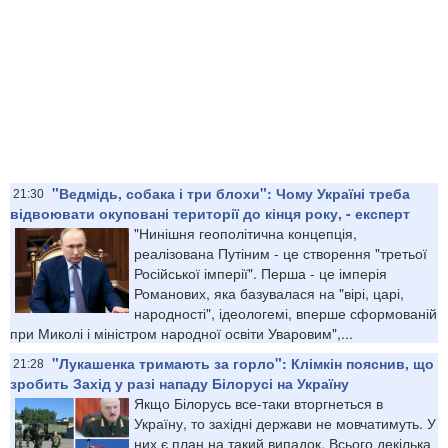
"Ведмідь, собака і три блохи": Чому Україні треба
21:30
відвоювати окуповані території до кінця року, - експерт
"Нинішня геополітична концепція,
реалізована Путіним - це створення "третьої
Російської імперії". Перша - це імперія
Романових, яка базувалася на "вірі, царі,
народності", ідеологемі, вперше сформованій
при Миколі і міністром народної освіти Уваровим",...
"Лукашенка тримають за горло": Клімкін пояснив, що
21:28
зробить Захід у разі нападу Білорусі на Україну
Якщо Білорусь все-таки вторгнеться в
Україну, то західні держави не мовчатимуть. У
них є план на такий випадок. Всього декілька