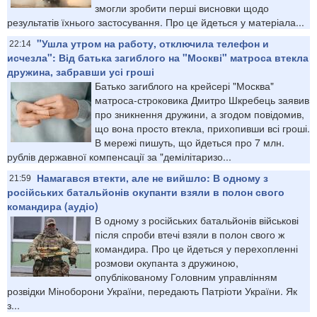
змогли зробити перші висновки щодо
результатів їхнього застосування. Про це йдеться у матеріала...
"Ушла утром на работу, отключила телефон и
22:14
исчезла": Від батька загиблого на "Москві" матроса втекла
дружина, забравши усі гроші
Батько загиблого на крейсері "Москва"
матроса-строковика Дмитро Шкребець заявив
про зникнення дружини, а згодом повідомив,
що вона просто втекла, прихопивши всі гроші.
В мережі пишуть, що йдеться про 7 млн.
рублів державної компенсації за "демілітаризо...
Намагався втекти, але не вийшло: В одному з
21:59
російських батальйонів окупанти взяли в полон свого
командира (аудіо)
В одному з російських батальйонів військові
після спроби втечі взяли в полон свого ж
командира. Про це йдеться у перехопленні
розмови окупанта з дружиною,
опублікованому Головним управлінням
розвідки Міноборони України, передають Патріоти України. Як
з...