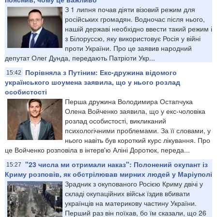
З 1 липня почав діяти візовий режим для
російських громадян. Водночас після нього,
нашій державі необхідно ввести такий режим і
з Білоруссю, яку використовує Росія у війні
проти України. Про це заявив народний
депутат Олег Дунда, передають Патріоти Укр...
Порівняла з Путіним: Екс-дружина відомого
15:42
українського шоумена заявила, що у нього розлад
особистості
Перша дружина Володимира Остапчука
Олена Войченко заявила, що у екс-чоловіка
розлад особистості, викликаний
психологічними проблемами. За її словами, у
нього навіть був короткий курс лікування. Про
це Войченко розповіла в інтерв'ю Аліні Доротюк, переда...
"23 числа ми отримали наказ": Полонений окупант із
15:27
Криму розповів, як обстрілював мирних людей у Маріуполі
Зрадник з окупованого Росією Криму двічі у
складі окупаційних військ їздив вбивати
українців на материкову частину України.
Перший раз він поїхав, бо їм сказали, що 26