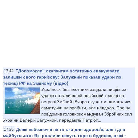
"Допомогли" окупантам остаточно евакуювати
17:44
залишки свого гарнізону: Залужний показав удари по
техніці РФ на Зміїному (відео)
Українські безпілотники завдали нищівних
ударів по залишеній російській техніці на
острові Зміїний. Вчора окупанти намагалися
самотужки це зробити, але невдало. Про це
повідомив головнокомандувач Збройних сил
України Валерій Залужний, передають Патріот...
Деякі небезпечні не тільки для здоров'я, але і для
17:28
майбутнього: Які рослини несуть горе в будинок, а які -