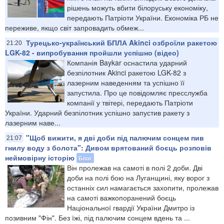
рішень можуть вбити білоруську економіку,
передають Патріоти України. Економіка РБ не
переживе, якщо світ запровадить обмеж...
Турецько-український БПЛА Akinci озброїли ракетою
21:20
LGK-82 - випробування пройшли успішно (відео)
Компанія Baykar оснастила ударний
безпілотник Akinci ракетою LGK-82 з
лазерним наведенням та успішно її
запустила. Про це повідомляє пресслужба
компанії у твітері, передають Патріоти
України. Ударний безпілотник успішно запустив ракету з
лазерним наве...
"Щоб вижити, я дві доби під палючим сонцем пив
21:07
гнилу воду з болота": Дивом врятований боєць розповів
неймовірну історію
Блог
Він пролежав на самоті в полі 2 доби. Дві
доби на полі бою на Луганщині, яку ворог з
останніх сил намагається захопити, пролежав
на самоті важкопоранений боєць
Національної гвардії України Дмитро із
позивним "Фін". Без їжі, під палючим сонцем вдень та ...