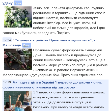
удачу
Блог
Жінки всієї планети декорують свої будинки
рослинами в горщиках - це відмінний спосіб
підняти настрій, поліпшити самопочуття і
оновити інтер'єр. Але існують квіти, які
небезпечні не тільки для здоров'я, але і для
вашого майбутнього, передають Патріоти...
"Ситуация в районе Приволья ухудшилась", -.
17:24
Машовець
Блог
Противник сумел форсировать Северский
Донец, занять поселок и продвинуться до
линии Шипиловка - Новодружеск. Что еще в
большей мере усложнило ситуацию в районе
Лисичанска. В районе Верхнекаменки и
Малорязанцево идут упорные бои. Противник стремится про...
Чи підуть діти в Україні 1 вересня до школи - очна
17:19
форма навчання опинилася під загрозою
З 1 вересня очну форму навчання у школах
можуть відновити лише у тих регіонах
України, де дозволятиме ситуація із
безпекою. При цьому заклади освіти мають