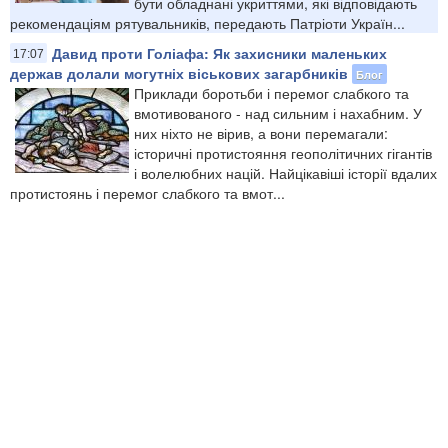
бути обладнані укриттями, які відповідають
рекомендаціям рятувальників, передають Патріоти Україн...
Давид проти Голіафа: Як захисники маленьких
17:07
держав долали могутніх віськових загарбників
Блог
Приклади боротьби і перемог слабкого та
вмотивованого - над сильним і нахабним. У
них ніхто не вірив, а вони перемагали:
історичні протистояння геополітичних гігантів
і волелюбних націй. Найцікавіші історії вдалих
протистоянь і перемог слабкого та вмот...