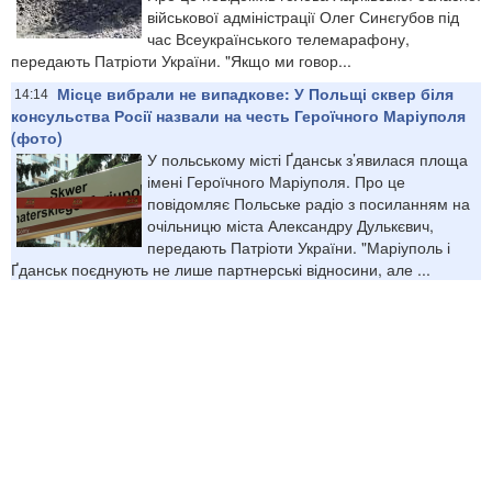
військової адміністрації Олег Синєгубов під
час Всеукраїнського телемарафону,
передають Патріоти України. "Якщо ми говор...
Місце вибрали не випадкове: У Польщі сквер біля
14:14
консульства Росії назвали на честь Героїчного Маріуполя
(фото)
У польському місті Ґданськ з’явилася площа
імені Героїчного Маріуполя. Про це
повідомляє Польське радіо з посиланням на
очільницю міста Александру Дулькєвич,
передають Патріоти України. "Маріуполь і
Ґданськ поєднують не лише партнерські відносини, але ...