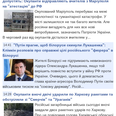
допустять: Окупанти відправляють вчителів з Маріуполя
на "атестацію" до РФ
Окупований Маріуполь перебуває на межі
екологічної та гуманітарної катастрофи. У
місті залишилося не так багато жителів. Але
росіяни вигадують для них все нові
випробування, зазначають Патріоти України.
В черговий раз від окупантів дісталося вчителям у...
"Путін прагне, щоб білоруси скинули Лукашенка":
14:41
Клімкін розповів про справжні цілі російського "фюрера" в
Білорусі
Жителі Білорусі не підтримають невизнаного
лідера Олександра Лукашенка, якщо той
вирішить повністю вступити у війну РФ проти
України. Очевидно, цього й домагається
глава країни-агресора Володимир Путін своїм
військовим тиском на "союзну державу". Росій...
Окупанти вночі двічі ударили по Харкову ракетами та
14:28
обстріляли зі "Смерчів" та "Ураганів"
Російські загарбницькі війська сьогодні вночі
завдали двох ракетних ударів по Харкову.
Про це повідомив голова Харківської обласної