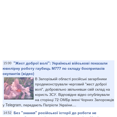
"Жест доброї волі": Українські військові показали
15:00
ювелірну роботу гаубиць М777 по складу боєприпасів
окупантів (відео)
В Запорізькій області російські загарбники
продемонстрували черговий "жест доброї
волі", добровільно звільнивши свій склад на
користь ЗСУ. Відповідне відео опублікували
на сторінці 72 ОМБр імені Чорних Запорожців
у Telegram, передають Патріоти України....
Без "знання" російської історії до роботи не
14:52