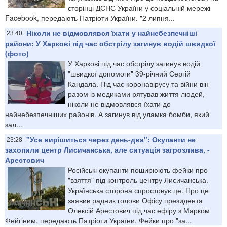
сторінці ДСНС України у соціальній мережі
Facebook, передають Патріоти України. "2 липня...
Ніколи не відмовлявся їхати у найнебезпечніші
23:40
райони: У Харкові під час обстрілу загинув водій швидкої
(фото)
У Харкові під час обстрілу загинув водій
"швидкої допомоги" 39-річний Сергій
Кандала. Під час коронавірусу та війни він
разом із медиками рятував життя людей,
ніколи не відмовлявся їхати до
найнебезпечніших районів. А загинув від уламка бомби, який
зал...
"Усе вирішиться через день-два": Окупанти не
23:28
захопили центр Лисичанська, але ситуація загрозлива, -
Арестович
Російські окупанти поширюють фейки про
"взяття" під контроль центру Лисичанська.
Українська сторона спростовує це. Про це
заявив радник голови Офісу президента
Олексій Арестович під час ефіру з Марком
Фейгіним, передають Патріоти України. Фейки про "за...