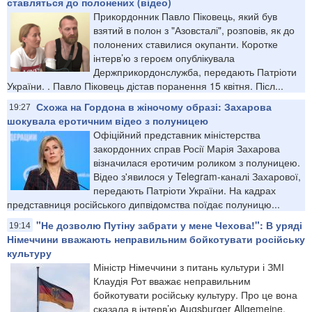
ставляться до полонених (відео)
Прикордонник Павло Піковець, який був
взятий в полон з "Азовсталі", розповів, як до
полонених ставилися окупанти. Коротке
інтерв’ю з героєм опублікувала
Держприкордонслужба, передають Патріоти
України. . Павло Піковець дістав поранення 15 квітня. Післ...
Схожа на Гордона в жіночому образі: Захарова
19:27
шокувала еротичним відео з полуницею
Офіційний представник міністерства
закордонних справ Росії Марія Захарова
візначилася еротичим роликом з полуницею.
Відео з'явилося у Telegram-каналі Захарової,
передають Патріоти України. На кадрах
представниця російського дипвідомства поїдає полуницю...
"Не дозволю Путіну забрати у мене Чехова!": В уряді
19:14
Німеччини вважають неправильним бойкотувати російську
культуру
Міністр Німеччини з питань культури і ЗМІ
Клаудія Рот вважає неправильним
бойкотувати російську культуру. Про це вона
сказала в інтерв’ю Augsburger Allgemeine,