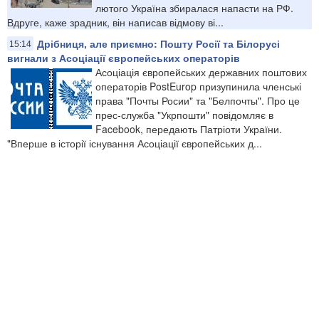
лютого Україна збиралася напасти на РФ.
Вдруге, каже зрадник, він написав відмову ві...
Дрібниця, але приємно: Пошту Росії та Білорусі
15:14
вигнали з Асоціації європейських операторів
Асоціація європейських державних поштових
операторів PostEurop призупинила членські
права "Почты Росии" та "Белпочты". Про це
прес-служба "Укрпошти" повідомляє в
Facebook, передають Патріоти України.
"Вперше в історії існування Асоціації європейських д...