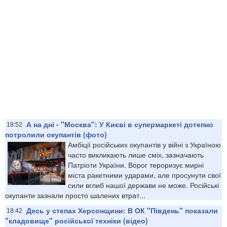
А на дні - "Москва": У Києві в супермаркеті дотепно
18:52
потролили окупантів (фото)
Амбіції російських окупантів у війні з Україною
часто викликають лише сміх, зазначають
Патріоти України. Ворог тероризує мирні
міста ракетними ударами, але просунути свої
сили вглиб нашої держави не може. Російські
окупанти зазнали просто шалених втрат...
Десь у степах Херсонщини: В ОК "Південь" показали
18:42
"кладовище" російської техніки (відео)