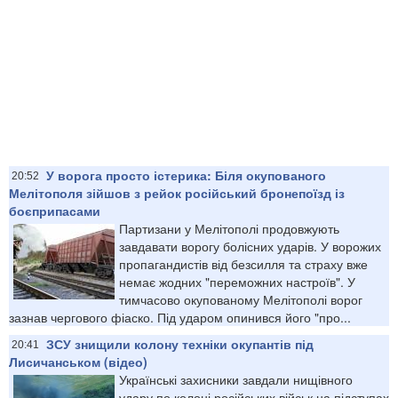
У ворога просто істерика: Біля окупованого
20:52
Мелітополя зійшов з рейок російський бронепоїзд із
боєприпасами
Партизани у Мелітополі продовжують
завдавати ворогу болісних ударів. У ворожих
пропагандистів від безсилля та страху вже
немає жодних "переможних настроїв". У
тимчасово окупованому Мелітополі ворог
зазнав чергового фіаско. Під ударом опинився його "про...
ЗСУ знищили колону техніки окупантів під
20:41
Лисичанськом (відео)
Українські захисники завдали нищівного
удару по колоні російських військ на підступах