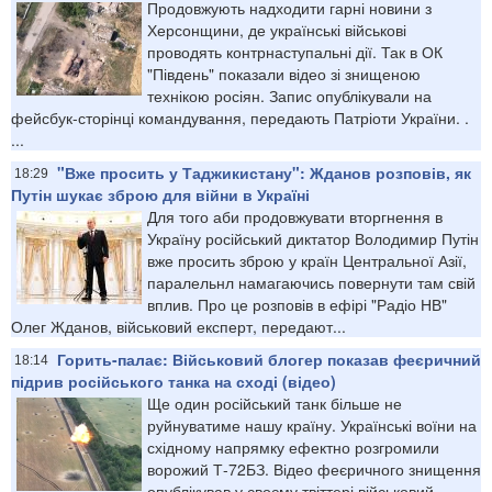
Продовжують надходити гарні новини з
Херсонщини, де українські військові
проводять контрнаступальні дії. Так в ОК
"Південь" показали відео зі знищеною
технікою росіян. Запис опублікували на
фейсбук-сторінці командування, передають Патріоти України. .
...
"Вже просить у Таджикистану": Жданов розповів, як
18:29
Путін шукає зброю для війни в Україні
Для того аби продовжувати вторгнення в
Україну російський диктатор Володимир Путін
вже просить зброю у країн Центральної Азії,
паралельнл намагаючись повернути там свій
вплив. Про це розповів в ефірі "Радіо НВ"
Олег Жданов, військовий експерт, передают...
Горить-палає: Військовий блогер показав феєричний
18:14
підрив російського танка на сході (відео)
Ще один російський танк більше не
руйнуватиме нашу країну. Українські воїни на
східному напрямку ефектно розгромили
ворожий Т-72БЗ. Відео феєричного знищення
опублікував у своєму твіттері військовий