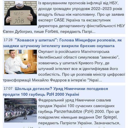
Із врахуванням прогнозів інфляції від НБУ,
доходи громадян упродовж 2022–2023 років
впадуть більш ніж наполовину. Про це заявив
експерт CASE Україна та ексзаступник
директора департаменту фінстабільності НБУ
Євген Дубогриз, пише Forbes, передають Патрі...
"Ховався у шпиталі": Голова Мінцифри розповів, як
17:28
завдяки штучному інтелекту викрили брехню окупанта
Окупант із російського Магнітогорська
Челябінської області симулював "амнезію",
ховаючись у шпиталі Кривого Рогу, де
штучний інтелект все ж ідентифікував його
особистість. Про це розповів міністр цифрової
трансформації Михайло Федоров в інтерв'ю "Украї...
Шольца дотисли? Уряд Німеччини погодився
17:07
продати 100 гаубиць PzH 2000 Україні
Федеральний уряд Німеччини схвалив
продаж Україні 100 сучасних самохідних
гаубиць Panzerhaubitze (PzH) 2000. Про це
повідомляє німецьке видання Der Spiegel,
передають Патріоти України. Зазначається,