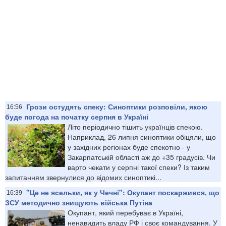
Грози остудять спеку: Синоптики розповіли, якою
16:56
буде погода на початку серпня в Україні
Літо періодично тішить українців спекою.
Наприклад, 26 липня синоптики обіцяли, що
у західних регіонах буде спекотно - у
Закарпатській області аж до +35 градусів. Чи
варто чекати у серпні такої спеки? Із таким
запитанням звернулися до відомих синоптикі...
"Це не ясельки, як у Чечні": Окупант поскаржився, що
16:39
ЗСУ методично знищують війська Путіна
Окупант, який перебуває в Україні,
ненавидить владу РФ і своє командування. У