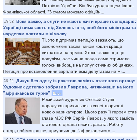
Патріоти України. Він був уродженцем Івано-
Франківської області. "З сумом можемо офіційн...
Всім важко, а слуги не мають жити краще господарів:
19:52
Українці вимагають від Зеленського, щоб його міністрам та
нардепам платили мінімалку
Ті, хто підтримав петицію вважають, що
зекономлені таким чином кошти краще
витратити на армію. Хтось скаже, що це
популізм, але чинна влада сама отримала
голоси виборців на популістичних обіцянках.
Петиція про встановлення зарплати всім депутатам на мі...
Дикун без одягу із ракетою замість статевого органу:
19:44
Художник дотепно зобразив Лаврова, натякнувши на його
"африканське турне"
Блог
Російський художник Олексій Ступін
порадував прихильників своєї творчості
новою карикатурою. Цього разу її героєм став
глава МЗС РФ Сергій Лавров, у якого замість
статевого органа висить ракета. Роботу
автор, найімовірніше, приурочив до "африканського ...
СБУ затримала головного охоронця нардепа-втікача,
19:28