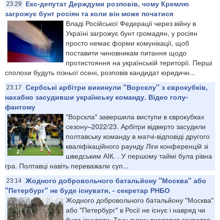
Екс-депутат Держдуми розповів, чому Кремлю
23:29
загрожує бунт росіян та коли він може початися
Владі Російської Федерації через війну в
Україні загрожує бунт громадян, у росіян
просто немає форми комунікації, щоб
поставити чиновникам питання щодо
протистояння на українській території. Перші
сполохи будуть пізньої осені, розповів кандидат юридичн...
Сербські арбітри викинули "Ворсклу" з єврокубків,
23:17
нахабно засудивши українську команду. Відео голу-
фантому
"Ворскла" завершила виступи в єврокубках
сезону–2022/23. Арбітри відверто засудили
полтавську команду в матчі-відповіді другого
кваліфікаційного раунду Ліги конференцій зі
шведським АІК. . У першому таймі була рівна
гра. Полтавці навіть переважали суп...
Жодного добровольчого батальйону "Москва" або
23:14
"Петербург" не буде існувати, - секретар РНБО
Жодного добровольчого батальйону "Москва"
або "Петербург" в Росії не існує і навряд чи
буде існувати. Таку думку висловив секретар