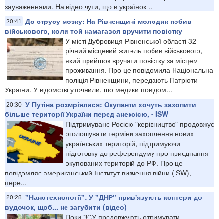
зауваженнями. На відео чути, що в українок ...
До струсу мозку: На Рівненщині молодик побив
20:41
військового, коли той намагався вручити повістку
У місті Дубровиця Рівненської області 32-
річний місцевий житель побив військового,
який прийшов вручати повістку за місцем
проживання. Про це повідомила Національна
поліція Рівненщини, передають Патріоти
України. У відомстві уточнили, що медики повідом...
У Путіна розмріялися: Окупанти хочуть захопити
20:30
більше території України перед анексією, - ISW
Підтримуване Росією "керівництво" продовжує
оголошувати терміни захоплення нових
українських територій, підтримуючи
підготовку до референдуму про приєднання
окупованих територій до РФ. Про це
повідомляє американський Інститут вивчення війни (ISW),
пере...
"Нанотехнології": У "ДНР" прив'язують коптери до
20:28
вудочок, щоб... не загубити (відео)
Поки ЗСУ продовжують отримувати