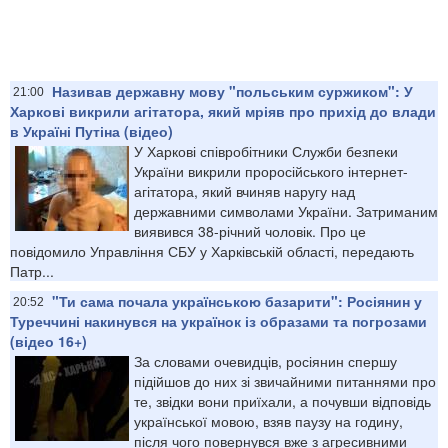
Називав державну мову "польським суржиком": У
21:00
Харкові викрили агітатора, який мріяв про прихід до влади
в Україні Путіна (відео)
У Харкові співробітники Служби безпеки
України викрили проросійського інтернет-
агітатора, який вчиняв наругу над
державними символами України. Затриманим
виявився 38-річний чоловік. Про це
повідомило Управління СБУ у Харківській області, передають
Патр...
"Ти сама почала українською базарити": Росіянин у
20:52
Туреччині накинувся на українок із образами та погрозами
(відео 16+)
За словами очевидців, росіянин спершу
підійшов до них зі звичайними питаннями про
те, звідки вони приїхали, а почувши відповідь
української мовою, взяв паузу на годину,
після чого повернувся вже з агресивними