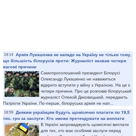
Армія Лукашенка не нападе на Україну не тільки тому,
19:14
що більшість білорусів проти: Журналіст назвав чотири
вагомі причини
Самопроголошений президент Білорусі
Олександр Лукашенко не наважиться
відкрито вступити у війну з Україною. На це є
чотири причини. Про це розповів білоруський
журналіст Олексій Диковицький, передають
Патріоти України. По-перше, білоруська армія не нап...
Деяким українцям будуть щомісячно платити по 19,5
18:59
тис. грн за заслуги: Хто зможе претендувати на виплати
В Україні запроваджують щомісячні виплати
для тих, хто має особливі заслуги перед