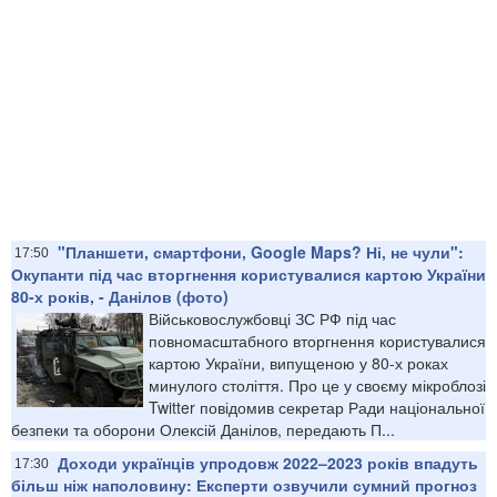
"Планшети, смартфони, Google Maps? Ні, не чули":
17:50
Окупанти під час вторгнення користувалися картою України
80-х років, - Данілов (фото)
Військовослужбовці ЗС РФ під час
повномасштабного вторгнення користувалися
картою України, випущеною у 80-х роках
минулого століття. Про це у своєму мікроблозі
Twitter повідомив секретар Ради національної
безпеки та оборони Олексій Данілов, передають П...
Доходи українців упродовж 2022–2023 років впадуть
17:30
більш ніж наполовину: Експерти озвучили сумний прогноз