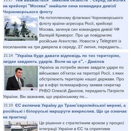
на крейсері "Москва" знайшли сина командира дивізії
Чорноморського флоту
На потопленому флагмані Чорноморського
флоту країни-агресора Росії, крейсері
Москва, загинув син командира дивізії ЧФ
Валерій Криворог. Про це повідомляє
російське Агентство. Новости у Telegram із
посиланням на три джерела в середу, 27 липня, передають...
"Україна буде давати відповідь по тих територіях,
21:14
звідки завдають ударів. Воля на це є", - Данілов
Україна за потреби зможе завдати удари по
військових об'єктах на території Росії, з яких
обстрілюють територію нашої держави. Про
це в ефірі телемарафону заявив секретар
РНБО Олексій Данілов, передають Патріоти
України. Він зазначив, що українському по...
ЄС включив Україну до Транс'європейської мережі, а
21:10
російські і білоруські маршрути викреслив. Що це означає
на практиці
Це рішення є стратегічним кроком у процесі
інтеграції України в ЄС та сприятиме