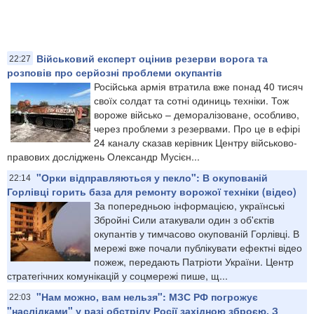
Військовий експерт оцінив резерви ворога та
22:27
розповів про серйозні проблеми окупантів
Російська армія втратила вже понад 40 тисяч
своїх солдат та сотні одиниць техніки. Тож
вороже військо – деморалізоване, особливо,
через проблеми з резервами. Про це в ефірі
24 каналу сказав керівник Центру військово-
правових досліджень Олександр Мусієн...
"Орки відправляються у пекло": В окупованій
22:14
Горлівці горить база для ремонту ворожої техніки (відео)
За попередньою інформацією, українські
Збройні Сили атакували один з об'єктів
окупантів у тимчасово окупованій Горлівці. В
мережі вже почали публікувати ефектні відео
пожеж, передають Патріоти України. Центр
стратегічних комунікацій у соцмережі пише, щ...
"Нам можно, вам нельзя": МЗС РФ погрожує
22:03
"наслідками" у разі обстрілу Росії західною зброєю. З