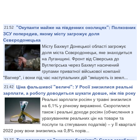
"Окупанти майже на південних околицях": Полковник
21:52
ЗСУ попередив, якому місту загрожує доля
Сєвєродонецька
Місту Бахмут Донецької області загрожує
доля міста Сєвєродонецьк, яке знаходиться
на Луганщині. Фронт від Сіверська до
Вуглегірська через Бахмут насичений
групами приватної військової компанії
"Вагнер", і вони під час наступальних дій "змішують із земл...
Ціна фальшивої "величі": У Росії знизилися реальні
21:42
зарплати, а роботу доводиться шукати довше, ніж пів року
Реальні зарплати росіян у травні знизилися
на 6,1% у річному вираженні. Скоротилися
також і реальні доходи росіян (обчислення з
урахуванням реальних цін на товари та
послуги та стягуваних податків) – у II кварталі
2022 року вони знизились на 0,8% порів...
Теж вважається "зниклим безвісти": Серед загиблих
21:27