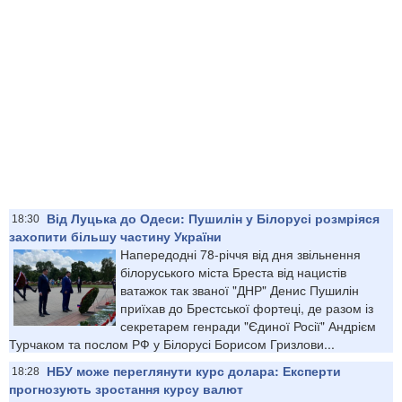
Від Луцька до Одеси: Пушилін у Білорусі розмріяся
18:30
захопити більшу частину України
Напередодні 78-річчя від дня звільнення
білоруського міста Бреста від нацистів
ватажок так званої "ДНР" Денис Пушилін
приїхав до Брестської фортеці, де разом із
секретарем генради "Єдиної Росії" Андрієм
Турчаком та послом РФ у Білорусі Борисом Гризлови...
НБУ може переглянути курс долара: Експерти
18:28
прогнозують зростання курсу валют