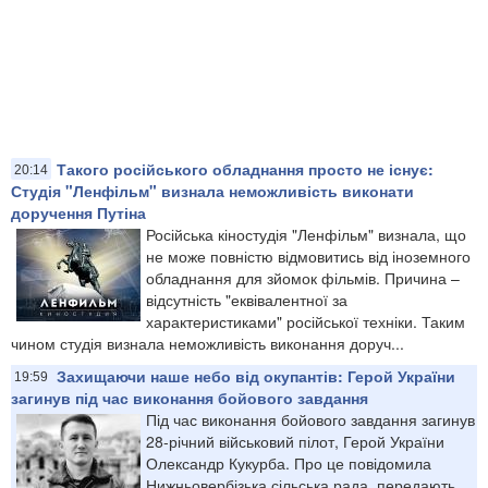
Такого російського обладнання просто не існує:
20:14
Студія "Ленфільм" визнала неможливість виконати
доручення Путіна
Російська кіностудія "Ленфільм" визнала, що
не може повністю відмовитись від іноземного
обладнання для зйомок фільмів. Причина –
відсутність "еквівалентної за
характеристиками" російської техніки. Таким
чином студія визнала неможливість виконання доруч...
Захищаючи наше небо від окупантів: Герой України
19:59
загинув під час виконання бойового завдання
Під час виконання бойового завдання загинув
28-річний військовий пілот, Герой України
Олександр Кукурба. Про це повідомила
Нижньовербізька сільська рада, передають