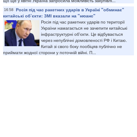
що ще у квітні Україна запросила можливість закупівлі...
Росія під час ракетних ударів в Україні "обминає"
16:58
китайські об’єкти: ЗМІ вказали на "нюанс"
Росія під час ракетних ударів по території
України намагається не зачепити китайські
інфраструктурні об'єкти. Це відбувається
через непублічні домовленості РФ і Китаю.
Китай зі свого боку пообіцяв публічно не
приймати жодної сторони у поточній війні. П...