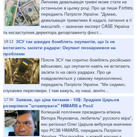
Липнева девальвація гривні може стати не
останньою в цьому році. Про це пише Forbes,
передають Патріоти України. "Думаю,
девальвація триватиме й надалі, питання в її
масштабі, – зазначає експерт CASE Україна
та ексзаступник директора департаменту фінст...
ЗСУ так швидко бомблять окупантів, що їх не
18:12
встигають засікти радари: Окупант поскаржився на
проблеми
Пілоти ЗСУ так спритно бомблять російських
військових, що окупанти навіть не встигають
засікти їх на своїх радарах. Про це
повідомляється у свіжому перехопленні,
передають Патріоти України. "Ми сидимо,
слухаємо переговори. І там кажуть, ну наші, зенітн...
Заявив, що ціна питання - 10$: Зрадник Царьов
17:56
розмріявся "штампувати" HIMARS в Росії
Колишній поплічник президента-втікача
Віктора Януковича, любитель" русского міра",
екс-регіонал Олег Царьов вибухнув маячнею
про РСЗВ HIMARS, передають Патріоти
України. "Послухайте, у кожній машині є