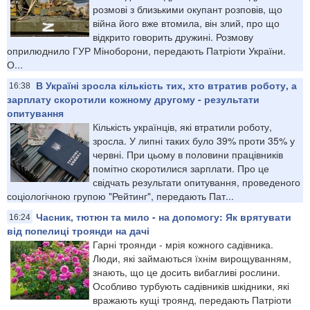
розмові з близькими окупант розповів, що
війна його вже втомила, він злий, про що
відкрито говорить дружині. Розмову
оприлюднило ГУР Міноборони, передають Патріоти України.
О...
В Україні зросла кількість тих, хто втратив роботу, а
16:38
зарплату скоротили кожному другому - результати
опитування
Кількість українців, які втратили роботу,
зросла. У липні таких було 39% проти 35% у
червні. При цьому в половини працівників
помітно скоротилися зарплати. Про це
свідчать результати опитування, проведеного
соціологічною групою "Рейтинг", передають Пат...
Часник, тютюн та мило - на допомогу: Як врятувати
16:24
від попелиці троянди на дачі
Гарні троянди - мрія кожного садівника.
Люди, які займаються їхнім вирощуванням,
знають, що це досить вибагливі рослини.
Особливо турбують садівників шкідники, які
вражають кущі троянд, передають Патріоти