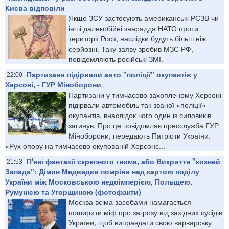
Києва відповіли
Якщо ЗСУ застосують американські РСЗВ чи
інші далекобійні знаряддя НАТО проти
території Росії, наслідки будуть більш ніж
серйозні. Таку заяву зробив МЗС РФ,
повідомляють російські ЗМІ.
Партизани підірвали авто "поліції" окупантів у
22:00
Херсоні, - ГУР Міноборони
Партизани у тимчасово захопленому Херсоні
підірвали автомобіль так званої «поліції»
окупантів, внаслідок чого один із силовиків
загинув. Про це повідомляє пресслужба ГУР
Міноборони, передають Патріоти України.
«Рух опору на тимчасово окупованій Херсонс...
П'яні фантазії скрепного гнома, або Викриття "козней
21:53
Запада": Дімон Медведєв помріяв над картою поділу
України між Московською недоімперією, Польщею,
Румунією та Угорщиною (фотофакти)
Москва всіма засобами намагається
поширити міф про загрозу від західних сусідів
України, щоб виправдати свою варварську