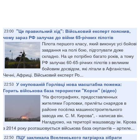
"Це правильний хід": Військовий експерт пояснив,
23:00
чому зараз РФ залучає до війни 65-річних пілотів
Пілота першого класу, який виконує усі бойові
завдання на полі бою, підготувати дуже
складно. На це потрібно багато років, а тому
РФ залучає 60-65-річних пілотів з великим
бойовим досвідом, які літали в Афганістані,
Чечні, Африці. Військовий експерт Ро...
У окупованій Горлівці нова масштабна пожежа:
22:53
Горить військова база терористки "Корси" (відео)
"На фотографиях, предоставленных
жителями Горловки, прилёты снарядов в
районе посёлка машиностроительного
завода им. С. М. Кирова", - написав він.
Нагадуємо, на території машзаводу ім. Кірова
з 2014 року розташовується військова база окупантів – артиле...
ПЦУ закликала Вселенського патріарха зібрати
22:50