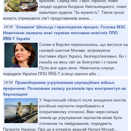
країною. Серед них: Герої України, повні
лицарі ордена Богдана Хмельницького, повні
кавалери ордена "За мужність". Також гроші
можуть отримувати сім'ї представників зазна...
'Зламали' Шольца і прискорили процес: Голова МЗС
18:58
Німеччини назвала нові терміни поставки новітніх ППО
IRIS-Т Україні
Схоже в Берліні переконались, що вестися на
газовий шантаж Москви, затримуючи
поставки зброї Україні, безперспективно. Бо і
ганьба на весь світ за боягузтво і з газом
Путін все одно кине. Німеччина планує
передати України ППО IRIS-Т в кінці серпня або ...
Правобережне угруповання окупаційних військ
18:56
приречене: Полковник запасу розповів про контрнаступ на
Херсонщині
У Херсонській області після знищення мостів
російські окупанти перебувають в
оперативному оточенні. Вже через кілька
тижнів це угрупування окупантів може бути
оточеним та ліквідованим, передають
Патріоти України. Про це в інтерв'ю ведучій Наталі Мосей...