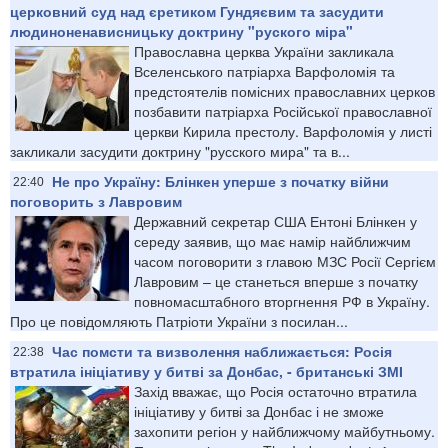
церковний суд над єретиком Гундяєвим та засудити
людиноненависницьку доктрину "руского міра"
Православна церква України закликала
Вселенського патріарха Варфоломія та
предстоятелів помісних православних церков
позбавити патріарха Російської православної
церкви Кирила престолу. Варфоломія у листі
закликали засудити доктрину "русского мира" та в...
Не про Україну: Блінкен уперше з початку війни
22:40
поговорить з Лавровим
Державний секретар США Ентоні Блінкен у
середу заявив, що має намір найближчим
часом поговорити з главою МЗС Росії Сергієм
Лавровим – це станеться вперше з початку
повномасштабного вторгнення РФ в Україну.
Про це повідомляють Патріоти України з посилан...
Час помсти та визволення наближається: Росія
22:38
втратила ініціативу у битві за Донбас, - британські ЗМІ
Захід вважає, що Росія остаточно втратила
ініціативу у битві за Донбас і не зможе
захопити регіон у найближчому майбутньому.