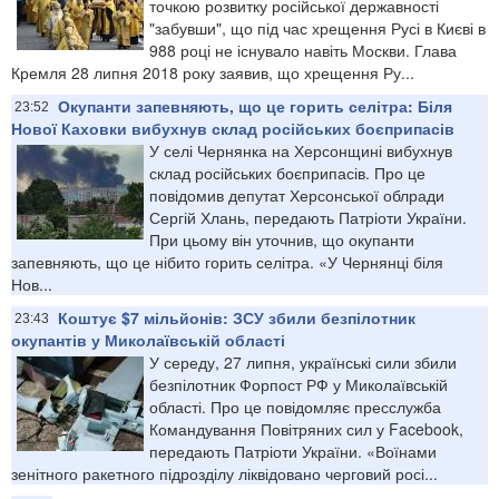
точкою розвитку російської державності
"забувши", що під час хрещення Русі в Києві в
988 році не існувало навіть Москви. Глава
Кремля 28 липня 2018 року заявив, що хрещення Ру...
Окупанти запевняють, що це горить селітра: Біля
23:52
Нової Каховки вибухнув склад російських боєприпасів
У селі Чернянка на Херсонщині вибухнув
склад російських боєприпасів. Про це
повідомив депутат Херсонської облради
Сергій Хлань, передають Патріоти України.
При цьому він уточнив, що окупанти
запевняють, що це нібито горить селітра. «У Чернянці біля
Нов...
Коштує $7 мільйонів: ЗСУ збили безпілотник
23:43
окупантів у Миколаївській області
У середу, 27 липня, українські сили збили
безпілотник Форпост РФ у Миколаївській
області. Про це повідомляє пресслужба
Командування Повітряних сил у Facebook,
передають Патріоти України. «Воїнами
зенітного ракетного підрозділу ліквідовано черговий росі...