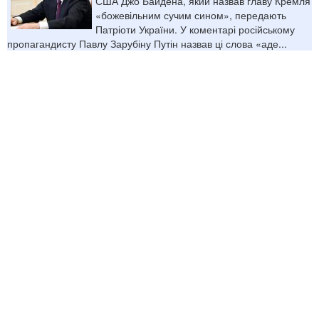
США Джо Байдена, який назвав главу Кремля
«божевільним сучим сином», передають
Патріоти України. У коментарі російському
пропагандисту Павлу Зарубіну Путін назвав ці слова «аде...