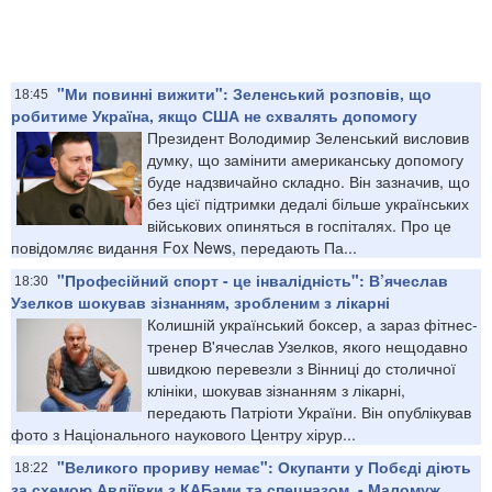
"Ми повинні вижити": Зеленський розповів, що
18:45
робитиме Україна, якщо США не схвалять допомогу
Президент Володимир Зеленський висловив
думку, що замінити американську допомогу
буде надзвичайно складно. Він зазначив, що
без цієї підтримки дедалі більше українських
військових опиняться в госпіталях. Про це
повідомляє видання Fox News, передають Па...
"Професійний спорт - це інвалідність": В’ячеслав
18:30
Узелков шокував зізнанням, зробленим з лікарні
Колишній український боксер, а зараз фітнес-
тренер В'ячеслав Узелков, якого нещодавно
швидкою перевезли з Вінниці до столичної
клініки, шокував зізнанням з лікарні,
передають Патріоти України. Він опублікував
фото з Національного наукового Центру хірур...
"Великого прориву немає": Окупанти у Побєді діють
18:22
за схемою Авдіївки з КАБами та спецназом, - Маломуж