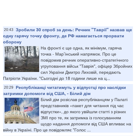
Зробили 30 спроб за день: Речник "Таврії" назвав ще
20:43
одну гарячу точку фронту, де РФ намагається прорвати
оборону
На фронті є ще одна, як мінімум, гаряча
точка - Мар’їнський напрямок. Про це
повідомив речник оперативно-стратегічного
угруповання військ "Таврія", офіцер Збройних
сил України Дмитро Лиховій, передають
Патріоти України. "Сьогодні до 18 години лише на ц...
Республіканці читатимуть у відпустці про наслідки
20:29
затримки допомоги від США, - Білий дім
Білий дім розіслав республіканцям у Палаті
представників «пакет для читання під час
відпустки», до якого увійшли статті з різних
ЗМІ про те, як затримка із голосуванням
щодо надання допомоги від США впливає на
війну в Україні. Про це повідомляє "Голос ...