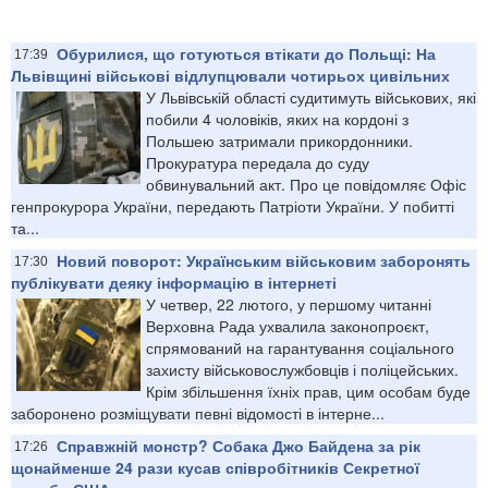
Обурилися, що готуються втікати до Польщі: На
17:39
Львівщині військові відлупцювали чотирьох цивільних
У Львівській області судитимуть військових, які
побили 4 чоловіків, яких на кордоні з
Польшею затримали прикордонники.
Прокуратура передала до суду
обвинувальний акт. Про це повідомляє Офіс
генпрокурора України, передають Патріоти України. У побитті
та...
Новий поворот: Українським військовим заборонять
17:30
публікувати деяку інформацію в інтернеті
У четвер, 22 лютого, у першому читанні
Верховна Рада ухвалила законопроєкт,
спрямований на гарантування соціального
захисту військовослужбовців і поліцейських.
Крім збільшення їхніх прав, цим особам буде
заборонено розміщувати певні відомості в інтерне...
Справжній монстр? Собака Джо Байдена за рік
17:26
щонайменше 24 рази кусав співробітників Секретної