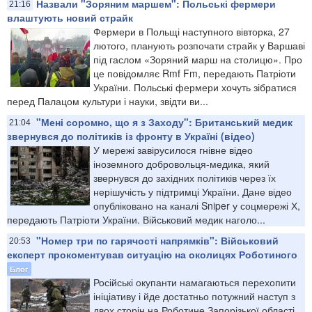
Назвали "Зоряним маршем": Польські фермери
21:16
влаштують новий страйк
Фермери в Польщі наступного вівторка, 27
лютого, планують розпочати страйк у Варшаві
під гаслом «Зоряний марш на столицю». Про
це повідомляє Rmf Fm, передають Патріоти
України. Польські фермери хочуть зібратися
перед Палацом культури і науки, звідти ви...
"Мені соромно, що я з Заходу": Британський медик
21:04
звернувся до політиків із фронту в Україні (відео)
У мережі завірусилося гнівне відео
іноземного добровольця-медика, який
звернувся до західних політиків через їх
нерішучість у підтримці України. Дане відео
опубліковано на каналі Sniper у соцмережі Х,
передають Патріоти України. Військовий медик наголо...
"Номер три по гарячості напрямків": Військовий
20:53
експерт прокоментував ситуацію на околицях Роботиного
Блог
Російські окупанти намагаються перехопити
ініціативу і йде достатньо потужний наступ з
двох сторін на Роботине Запорізької області.