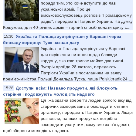
поради тим, хто хоче вступити до лав
української армії. Про це
військовослужбовець розповів "Громадському
радіо", передають Патріоти України. На думку
Кошукова, для 40-річних армія – гарний спосіб долати кризу с...
Україна та Польща зустрінуться у Варшаві через
15:30
блокаду кордону: Туск назвав дату
Україна та Польща зустрінуться у Варшаві
для вирішення питання щодо блокади
кордону, яка вже триває майже два тижні.
Зустріч пройде 28 лютого, передають
Патріоти України з посиланням на заяву
прем’єр-міністра Польщі Дональда Туска, пише Polskieradio24....
Доступні всім: Названо продукти, які блокують
15:28
старіння і подовжують молодість надовго
Ця їжа здатна вберегти людей зрілого віку від
старечих захворювань й омолодити клітини
організму, передають Патріоти України. Лікарі
розповіли, на яких продуктах потрібно
зосередити увагу тим, кому вже за п’ятдесят,
щоб зберегти молодість надовго.