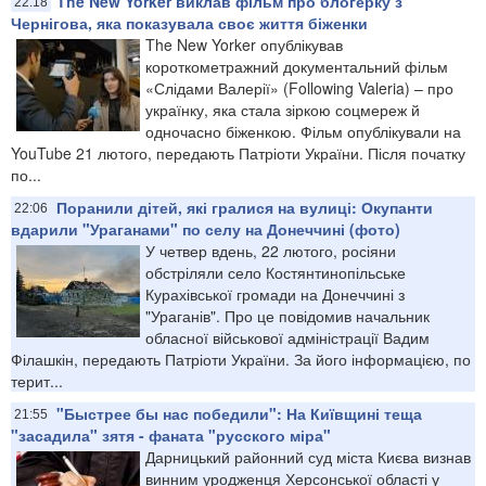
The New Yorker виклав фільм про блогерку з
22:18
Чернігова, яка показувала своє життя біженки
The New Yorker опублікував
короткометражний документальний фільм
«Слідами Валерії» (Following Valeria) – про
українку, яка стала зіркою соцмереж й
одночасно біженкою. Фільм опублікували на
YouTube 21 лютого, передають Патріоти України. Після початку
по...
Поранили дітей, які гралися на вулиці: Окупанти
22:06
вдарили "Ураганами" по селу на Донеччині (фото)
У четвер вдень, 22 лютого, росіяни
обстріляли село Костянтинопільське
Курахівської громади на Донеччині з
"Ураганів". Про це повідомив начальник
обласної військової адміністрації Вадим
Філашкін, передають Патріоти України. За його інформацією, по
терит...
"Быстрее бы нас победили": На Київщині теща
21:55
"засадила" зятя - фаната "русского міра"
Дарницький районний суд міста Києва визнав
винним уродженця Херсонської області у