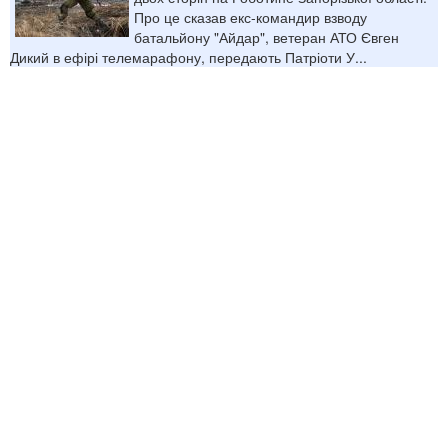
Про це сказав екс-командир взводу
батальйону "Айдар", ветеран АТО Євген
Дикий в ефірі телемарафону, передають Патріоти У...