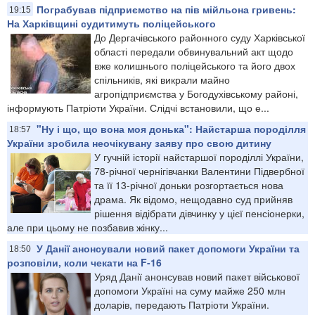
Пограбував підприємство на пів мійльона гривень:
19:15
На Харківщині судитимуть поліцейського
До Дергачівського районного суду Харківської
області передали обвинувальний акт щодо
вже колишнього поліцейського та його двох
спільників, які викрали майно
агропідприємства у Богодухівському районі,
інформують Патріоти України. Слідчі встановили, що е...
"Ну і що, що вона моя донька": Найстарша породілля
18:57
України зробила неочікувану заяву про свою дитину
У гучній історії найстаршої породіллі України,
78-річної чернігівчанки Валентини Підвербної
та її 13-річної доньки розгортається нова
драма. Як відомо, нещодавно суд прийняв
рішення відібрати дівчинку у цієї пенсіонерки,
але при цьому не позбавив жінку...
У Данії анонсували новий пакет допомоги України та
18:50
розповіли, коли чекати на F-16
Уряд Данії анонсував новий пакет військової
допомоги Україні на суму майже 250 млн
доларів, передають Патріоти України.