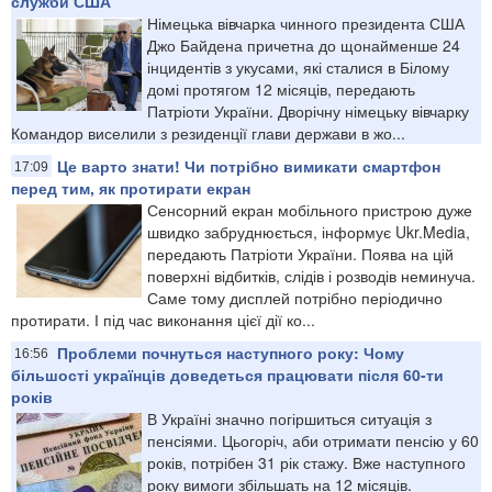
служби США
Німецька вівчарка чинного президента США
Джо Байдена причетна до щонайменше 24
інцидентів з укусами, які сталися в Білому
домі протягом 12 місяців, передають
Патріоти України. Дворічну німецьку вівчарку
Командор виселили з резиденції глави держави в жо...
Це варто знати! Чи потрібно вимикати смартфон
17:09
перед тим, як протирати екран
Сенсорний екран мобільного пристрою дуже
швидко забруднюється, інформує Ukr.Media,
передають Патріоти України. Поява на цій
поверхні відбитків, слідів і розводів неминуча.
Саме тому дисплей потрібно періодично
протирати. І під час виконання цієї дії ко...
Проблеми почнуться наступного року: Чому
16:56
більшості українців доведеться працювати після 60-ти
років
В Україні значно погіршиться ситуація з
пенсіями. Цьогоріч, аби отримати пенсію у 60
років, потрібен 31 рік стажу. Вже наступного
року вимоги збільшать на 12 місяців.