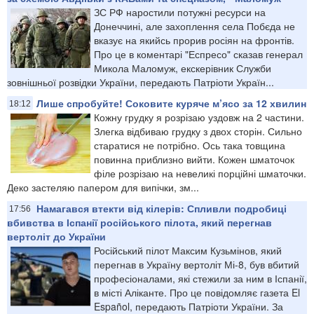
ЗС РФ наростили потужні ресурси на
Донеччині, але захоплення села Побєда не
вказує на якийсь прорив росіян на фронтів.
Про це в коментарі "Еспресо" сказав генерал
Микола Маломуж, екскерівник Служби
зовнішньої розвідки України, передають Патріоти Україн...
Лише спробуйте! Соковите куряче м’ясо за 12 хвилин
18:12
Кожну грудку я розрізаю уздовж на 2 частини.
Злегка відбиваю грудку з двох сторін. Сильно
старатися не потрібно. Ось така товщина
повинна приблизно вийти. Кожен шматочок
філе розрізаю на невеликі порційні шматочки.
Деко застеляю папером для випічки, зм...
Намагався втекти від кілерів: Спливли подробиці
17:56
вбивства в Іспанії російського пілота, який перегнав
вертоліт до України
Російський пілот Максим Кузьмінов, який
перегнав в Україну вертоліт Мі-8, був вбитий
професіоналами, які стежили за ним в Іспанії,
в місті Аліканте. Про це повідомляє газета El
Español, передають Патріоти України. За