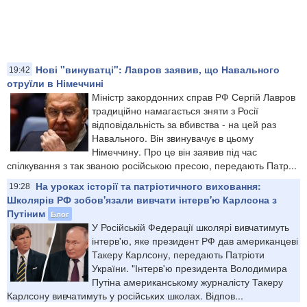
Нові "винуватці": Лавров заявив, що Навального
19:42
отруїли в Німеччині
Міністр закордонних справ РФ Сергій Лавров
традиційно намагається зняти з Росії
відповідальність за вбивства - на цей раз
Навального. Він звинувачує в цьому
Німеччину. Про це він заявив під час
спілкування з так званою російською пресою, передають Патр...
На уроках історії та патріотичного виховання:
19:28
Школярів РФ зобов'язали вивчати інтерв'ю Карлсона з
Путіним
Блог
У Російській Федерації школярі вивчатимуть
інтерв'ю, яке президент РФ дав американцеві
Такеру Карлсону, передають Патріоти
України. "Інтерв'ю президента Володимира
Путіна американському журналісту Такеру
Карлсону вивчатимуть у російських школах. Відпов...