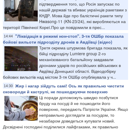
підтвердження того, що Росія запускає по
нашій державі та вбиває українців ракетами з
КНДР. Мова йде про балістичні ракети типу
Hwasong-11 (KN-23/24), які виробляються на
території Північної Кореї.Про це повідомили в прес...
"Ліквідація в режимі нон-стоп". 3-тя ОШБр показала
14:44
бойові вильоти підрозділу дронів в Авдіївці (відео)
Третя окрема штурмова бригада показала, як
бійці підрозділу Lumiere group 2-го
механізованого батальйону завдавали
дронами ударів по російських військових в
Авдіївці Донецької області. Відеодобірку
бойових вильотів над містом 3-тя ОШБр опублікувала у ч...
Жир і нагар зійдуть самі! Ось як правильно чистити
14:30
сковороди й каструлі, не пошкоджуючи поверхню
Ці поради допоможуть швидко позбутися
бруду на посуді й не пошкодити його
поверхню, передають Патріоти України. Якщо
неправильно доглядати за посудом, то
незабаром доведеться купувати новий.
Досвідчені господині поділилися лайфгаками, як правильно