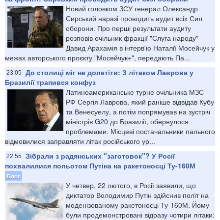
Новий головком ЗСУ генерал Олександр
Сирський наразі проводить аудит всіх Сил
оборони. Про перші результати аудиту
розповів очільник фракції "Слуга народу"
Давид Арахамія в інтерв'ю Наталії Мосейчук у
межах авторського проєкту "Мосейчук+", передають Па...
До столиці міг не долетіти: З літаком Лаврова у
23:05
Бразилії трапився конфуз
Латиноамериканське турне очільника МЗС
РФ Сергія Лаврова, який раніше відвідав Кубу
та Венесуелу, а потім попрямував на зустріч
міністрів G20 до Бразилії, обернулося
проблемами. Місцеві постачальники пального
відмовилися заправляти літак російського ур...
Зібрали з радянських "заготовок"? У Росії
22:55
похвалилися польотом Путіна на ракетоносці Ту-160М
Блог
У четвер, 22 лютого, в Росії заявили, що
диктатор Володимир Путін здійснив політ на
моденізованому ракетоносці Ту-160М. Йому
були продемонстровані відразу чотири літаки: