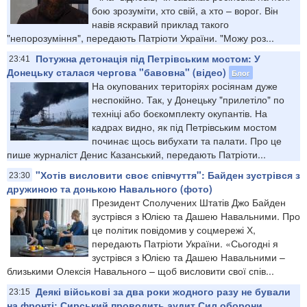
бою зрозуміти, хто свій, а хто – ворог. Він
навів яскравий приклад такого
"непорозуміння", передають Патріоти України. "Можу роз...
Потужна детонація під Петрівським мостом: У
23:41
Донецьку сталася чергова "бавовна" (відео)
Блог
На окупованих територіях росіянам дуже
неспокійно. Так, у Донецьку "прилетіло" по
техніці або боєкомплекту окупантів. На
кадрах видно, як під Петрівським мостом
починає щось вибухати та палати. Про це
пише журналіст Денис Казанський, передають Патріоти...
"Хотів висловити своє співчуття": Байден зустрівся з
23:30
дружиною та донькою Навального (фото)
Президент Сполучених Штатів Джо Байден
зустрівся з Юлією та Дашею Навальними. Про
це політик повідомив у соцмережі Х,
передають Патріоти України. «Сьогодні я
зустрівся з Юлією та Дашею Навальними –
близькими Олексія Навального – щоб висловити свої спів...
Деякі військові за два роки жодного разу не бували
23:15
на фронті: Сирський проводить аудит Сил оборони