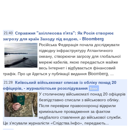
Справжня "ахіллесова п'ята": Як Росія створює
21:40
загрозу для країн Заходу під водою, - Bloomberg
Російська Федерація почала досліджувати
підводну інфраструктуру Атлантичного
океану, створюючи загрозу для глобальної
мережі кабелів, якою передається майже
весь Інтернет і відбувається фінансовий
трафік. Про це йдеться у публікації видання Bloomberg, ...
Київський військкомат списав із обліку понад 20
21:28
офіцерів, - журналістське розслідування
Блог
У столичному військкоматі понад 20 офіцерів
безпідставно списали з військового обліку.
Після перевірки правоохоронці відкрили
кримінальне провадження за фактом
недбалого ставлення до військової служби.
Це з'ясували журналісти «Слідства.Інфо», передають...