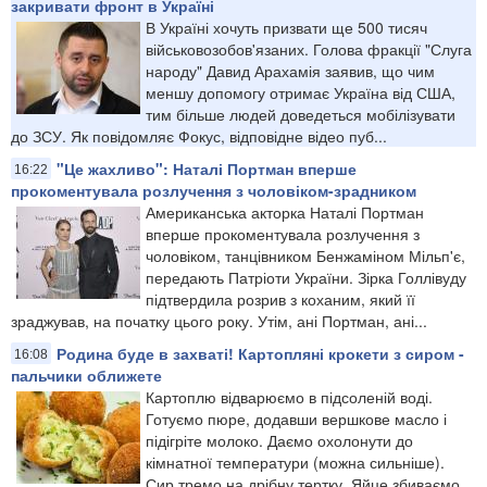
закривати фронт в Україні
В Україні хочуть призвати ще 500 тисяч
військовозобов'язаних. Голова фракції "Слуга
народу" Давид Арахамія заявив, що чим
меншу допомогу отримає Україна від США,
тим більше людей доведеться мобілізувати
до ЗСУ. Як повідомляє Фокус, відповідне відео пуб...
"Це жахливо": Наталі Портман вперше
16:22
прокоментувала розлучення з чоловіком-зрадником
Американська акторка Наталі Портман
вперше прокоментувала розлучення з
чоловіком, танцівником Бенжаміном Мільп'є,
передають Патріоти України. Зірка Голлівуду
підтвердила розрив з коханим, який її
зраджував, на початку цього року. Утім, ані Портман, ані...
Родина буде в захваті! Картопляні крокети з сиром -
16:08
пальчики оближете
Картоплю відварюємо в підсоленій воді.
Готуємо пюре, додавши вершкове масло і
підігріте молоко. Даємо охолонути до
кімнатної температури (можна сильніше).
Сир тремо на дрібну тертку. Яйце збиваємо