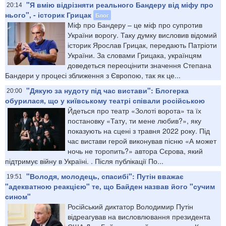
"Я вмію відрізняти реального Бандеру від міфу про
20:14
нього", - історик Грицак
Блог
Міф про Бандеру – це міф про супротив
України ворогу. Таку думку висловив відомий
історик Ярослав Грицак, передають Патріоти
України. За словами Грицака, українцям
доведеться переоцінити значення Степана
Бандери у процесі зближення з Європою, так як це...
"Дякую за нудоту під час вистави": Блогерка
20:00
обурилася, що у київському театрі співали російською
Йдеться про театр «Золоті ворота» та їх
постановку «Тату, ти мене любив?», яку
показують на сцені з травня 2022 року. Під
час вистави герой виконував пісню «А может
ночь не торопить?» автора Сєрова, який
підтримує війну в Україні. . Після публікації По...
"Володя, молодець, спасибі": Путін вважає
19:51
"адекватною реакцією" те, що Байден назвав його "сучим
сином"
Російський диктатор Володимир Путін
відреагував на висловлювання президента