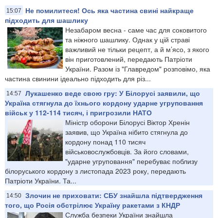
Не помилитеся! Ось яка частина свині найкраще
15:07
підходить для шашлику
Незабаром весна - саме час для соковитого
та ніжного шашлику. Однак у цій страві
важливий не тільки рецепт, а й м’ясо, з якого
він приготовлений, передають Патріоти
України. Разом із "Главредом" розповімо, яка
частина свинини ідеально підходить для різ...
Лукашенко веде свою гру: У Білорусі заявили, що
14:57
Україна стягнула до їхнього кордону ударне угруповання
військ у 112-114 тисяч, і пригрозили НАТО
Міністр оборони Білорусі Віктор Хренін
заявив, що Україна нібито стягнула до
кордону понад 110 тисяч
військовослужбовців. За його словами,
"ударне угруповання" перебуває поблизу
білоруського кордону з листопада 2023 року, передають
Патріоти України. Та...
Злочин не приховати: СБУ знайшла підтвердження
14:50
того, що Росія обстрілює Україну ракетами з КНДР
Служба безпеки України знайшла