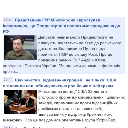
Представник ГУР Міноборони спростував
22:43
інформацію, що Придністров’я проситиме приєднання до
РФ
Депутати невизнаного Придністров'я не
планують звертатись на з’їзді до російського
диктатора Володимира Путіна щодо
прийняття ПМР до складу Росії. Про це
повідомив речник ГУР Андрій Юсов,
передають Патріоти України. "За нашими даними, інформація
про те...
Шахрайство, відмивання грошей і не тільки: США
22:33
оголосили нові обвинувачення російським олігархам
Міністерство юстиції США 22 лютого
оголосило про низку кримінальних і цивільних
заходів, спрямованих проти підсанкційних
російських олігархів та інших осіб,
звинувачених у підтримці Кремля і його
військових. Про це повідомила оперативна група KleptoCap...