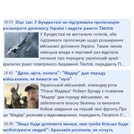
Оце так: У Бундестазі не підтримали пропозицію
16:53
розширити допомогу Україні і надати ракети Taurus
У Бундестазі не вистачило голосів, аби
підтримати пропозицію щодо розширення
військової допомоги Україні. Таким чином
німецька влада в черговий раз відклала
питання про передачу українській армії
крилатих ракет повітряного базування Taurus, передають П...
"Дрон, арта, лопата": "Мадяр" дав пораду
16:42
військовим, як вижити на "нулі"
Український військовий, командир роти
"Птахи Мадяра" Роберт Бровді з позивним
"Мадяр" дав пораду військовим, як
забезпечити власну безпеку та виконати
бойові завдання на першій лінії фронту.Про
це "Мадяр" розповів у відеозверненні, передають Патріоти У...
"Якщо буде допомога менша, нам треба більше буде
16:30
мобілізувати людей": Арахамія розповів, як хочуть