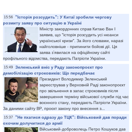
"Історія розсудить": У Китаї зробили чергову
15:56
розмиту заяву про ситуацію в Україні
Міністр закордонних справ Китаю Ван І
заявив, що "історія розсудить усі нюанси
української кризи". За його словами, наразі
найголовніше - припинити бойові дії. Ця
заява з’явилася на офіційному сайті
профільного відомства, передають Патріоти України.
Зеленський вніс у Раду законопроєкт про
15:49
демобілізацію строковиків: Що передбачає
Президент Володимир Зеленський
зареєстрував у Верховній Раді законопроєкт
про звільнення в запас строковиків після
завершення терміну військової служби під час
воєнного стану, передають Патріоти України.
За даними сайту ВР, проєкт закону про внесення з...
"Не пхатися одразу до ТЦК": Військовий дав поради
15:37
охочим долучитися до армії
Військовий-доброволець Петро Кошуков дав