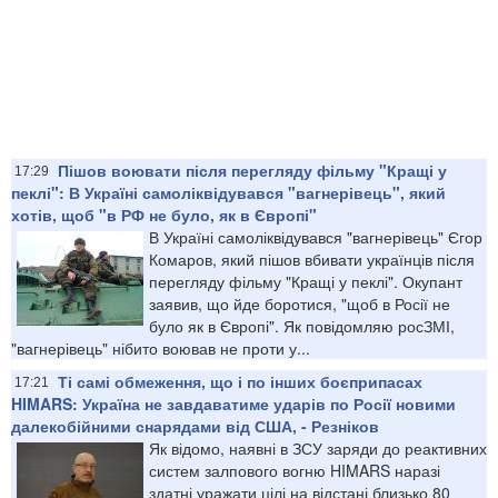
Пішов воювати після перегляду фільму "Кращі у
17:29
пеклі": В Україні самоліквідувався "вагнерівець", який
хотів, щоб "в РФ не було, як в Європі"
В Україні самоліквідувався "вагнерівець" Єгор
Комаров, який пішов вбивати українців після
перегляду фільму "Кращі у пеклі". Окупант
заявив, що йде боротися, "щоб в Росії не
було як в Європі". Як повідомляю росЗМІ,
"вагнерівець" нібито воював не проти у...
Ті самі обмеження, що і по інших боєприпасах
17:21
HIMARS: Україна не завдаватиме ударів по Росії новими
далекобійними снарядами від США, - Резніков
Як відомо, наявні в ЗСУ заряди до реактивних
систем залпового вогню HIMARS наразі
здатні уражати цілі на відстані близько 80