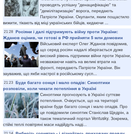
проводять успішну "денацифікацію" та
"демілітаризацію" ворога, передають
Патріоти України. Окупанти, яким пощастило
вижити, тікають від міці українських бійців, кидаючи ...
Росіяни і далі підтримують війну проти України:
21:28
Жданов оцінив, чи готові в РФ прийняти 5 млн домовин
Військовий експерт Олег Жданов повідомив,
що серед росіян надалі зберігається дуже
високий рівень підтримки війни проти України,
незважаючи навіть на великі втрати на
фронті, передають Патріоти України. Він
зауважив, що якби настрої в російському сусп...
Буде багато сонця і мало опадів: Синоптики
21:23
розповіли, коли чекати потепління в Україні
Синоптики прогнозують в Україні суттєве
потепління. Очікується, що на території
країни буде багато сонця і мало опадів. Про
це повідомили синоптик Станіслав Щедрін, а
також тематичний портал Ventusky. Зокрема,
стійкі теплі повітряні маси надійдуть наді...
Виберіть горнятко - і дізнайтесь приховану правду
21:14