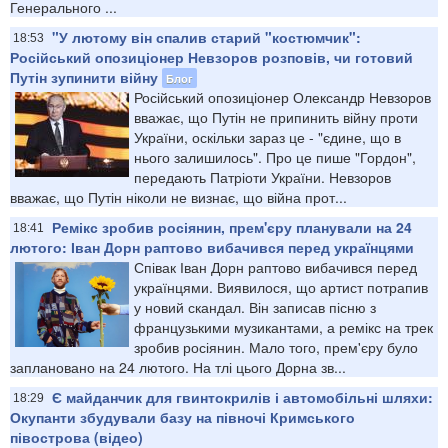
Генерального ...
"У лютому він спалив старий "костюмчик":
18:53
Російський опозиціонер Невзоров розповів, чи готовий
Путін зупинити війну
Блог
Російський опозиціонер Олександр Невзоров
вважає, що Путін не припинить війну проти
України, оскільки зараз це - "єдине, що в
нього залишилось". Про це пише "Гордон",
передають Патріоти України. Невзоров
вважає, що Путін ніколи не визнає, що війна прот...
Ремікс зробив росіянин, прем'єру планували на 24
18:41
лютого: Іван Дорн раптово вибачився перед українцями
Співак Іван Дорн раптово вибачився перед
українцями. Виявилося, що артист потрапив
у новий скандал. Він записав пісню з
французькими музикантами, а ремікс на трек
зробив росіянин. Мало того, прем'єру було
заплановано на 24 лютого. На тлі цього Дорна зв...
Є майданчик для гвинтокрилів і автомобільні шляхи:
18:29
Окупанти збудували базу на півночі Кримського
півострова (відео)