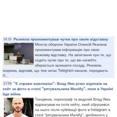
Резніков прокоментував чутки про свою відставку
18:15
Міністр оборони України Олексій Резніков
прокоментував інформацію про свою
можливу відставку. На запитання про те, що
ходять чутки про те, що він начебто
збирається залишити посаду, Резніков,
зокрема, відповів, що теж читає Telegram-канали, передають
П...
"Є справи важливіші": Влад Яма різко відповів на
17:59
хейт за фото в стилі "рятувальника Малібу", поки в Україні
йде війна
Танцівник, хореограф та ведучий Влад Яма
відреагував на потік хейту, який обрушився
на нього після публікації фото в Instagram в
стилі "рятувальника Малібу", зробленого у