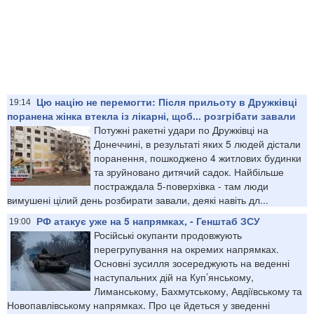
Цю націю не перемогти: Після прильоту в Дружківці
19:14
поранена жінка втекла із лікарні, щоб... розгрібати завали
Потужні ракетні удари по Дружківці на
Донеччині, в результаті яких 5 людей дістали
поранення, пошкоджено 4 житлових будинки
та зруйновано дитячий садок. Найбільше
постраждала 5-поверхівка - там люди
вимушені цілий день розбирати завали, деякі навіть дл...
РФ атакує уже на 5 напрямках, - Генштаб ЗСУ
19:00
Російські окупанти продовжують
перегрупування на окремих напрямках.
Основні зусилля зосереджують на веденні
наступальних дій на Куп’янському,
Лиманському, Бахмутському, Авдіївському та
Новопавлівському напрямках. Про це йдеться у зведенні