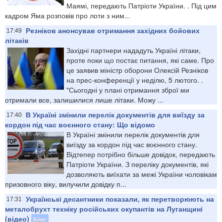
Маямі, передають Патріоти України. . Під цим
кадром Яма розповів про лоти з ним...
Резніков анонсував отримання західних бойових
17:49
літаків
Західні партнери нададуть Україні літаки,
проте поки що постає питання, які саме. Про
це заявив міністр оборони Олексій Резніков
на прес-конференції у неділю, 5 лютого. .
"Сьогодні у плані отримання зброї ми
отримали все, залишилися лише літаки. Можу ...
В Україні змінили перелік документів для виїзду за
17:40
кордон під час воєнного стану: Що відомо
В Україні змінили перелік документів для
виїзду за кордон під час воєнного стану.
Відтепер потрібно більше довідок, передають
Патріоти України. З переліку документів, які
дозволяють виїхати за межі України чоловікам
призовного віку, вилучили довідку п...
Українські десантники показали, як перетворюють на
17:31
металобрухт техніку російських окупантів на Луганщині
(відео)
Блог