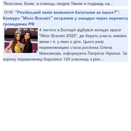
"Возстани, Боже, в помощь людем Твоим и подаждь на...
"Російський папік виявився багатшим за інших?":
16:00
Конкурс "Місіс Всесвіт" потрапив у скандал через перемогу
громадянки РФ
4 лютого в Болгарії відбувся конкурс краси
"Місіс Всесвіт-2022", де беруть участь заміжні
жінки і ті, у яких є діти. Цього разу
переможницею стала росіянка Олена
Максимова, інформують Патріоти України. За
корону переможниці боролися 120 учасниць з різн...