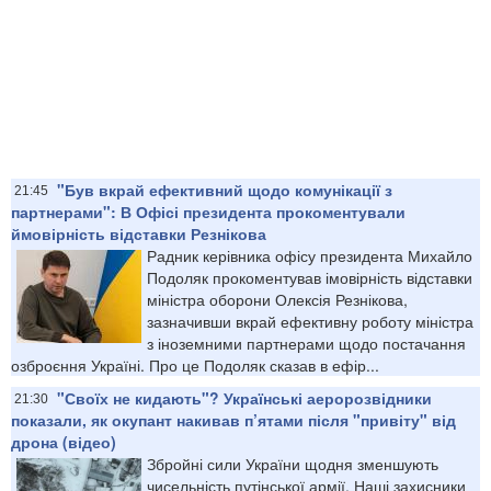
"Був вкрай ефективний щодо комунікації з
21:45
партнерами": В Офісі президента прокоментували
ймовірність відставки Резнікова
Радник керівника офісу президента Михайло
Подоляк прокоментував імовірність відставки
міністра оборони Олексія Резнікова,
зазначивши вкрай ефективну роботу міністра
з іноземними партнерами щодо постачання
озброєння Україні. Про це Подоляк сказав в ефір...
"Своїх не кидають"? Українські аеророзвідники
21:30
показали, як окупант накивав п’ятами після "привіту" від
дрона (відео)
Збройні сили України щодня зменшують
чисельність путінської армії. Наші захисники