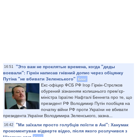
"Это вам не проклятые времена, когда "деды
16:51
воевали": Гіркін написав гнівний допис через обіцянку
Путіна "не вбивати Зеленського"
Блог
Екс-офіцер ФСБ РФ Ігор Гіркін-Стрєлков
обурений зізнанням колишнього прем'єр-
міністра Ізраїлю Нафталі Беннета про те, що
президент РФ Володимир Путін пообіцяв на
початку війни РФ проти України не вбивати
президента України Володимира Зеленського, зазна...
"Ми заїхали просто голубців поїсти в Ані": Ханумак
16:42
прокоментував відверте відео, після якого розлучився з
Шаманською
Блог