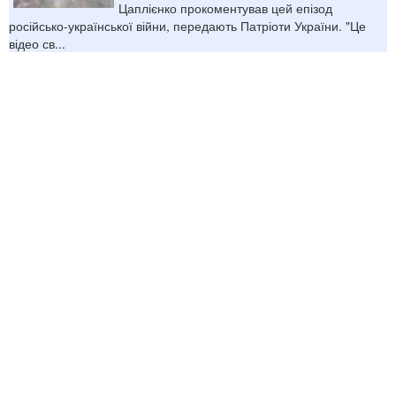
Цаплієнко прокоментував цей епізод
російсько-української війни, передають Патріоти України. "Це
відео св...