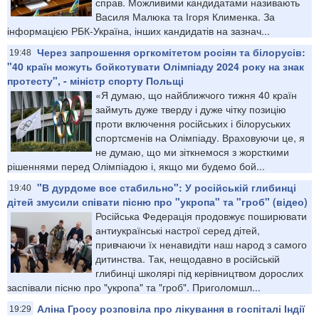
справ. Можливими кандидатами називають
Василя Малюка та Ігоря Клименка. За
інформацією РБК-Україна, інших кандидатів на зазнач...
Через запрошення оргкомітетом росіян та білорусів:
19:48
"40 країн можуть бойкотувати Олімпіаду 2024 року на знак
протесту", - міністр спорту Польщі
«Я думаю, що найближчого тижня 40 країн
займуть дуже тверду і дуже чітку позицію
проти включення російських і білоруських
спортсменів на Олімпіаду. Враховуючи це, я
не думаю, що ми зіткнемося з жорсткими
рішеннями перед Олімпіадою і, якщо ми будемо бой...
"В дурдоме все стабильно": У російській глибинці
19:40
дітей змусили співати пісню про "укропа" та "гроб" (відео)
Російська Федерація продовжує поширювати
антиукраїнські настрої серед дітей,
привчаючи їх ненавидіти наш народ з самого
дитинства. Так, нещодавно в російській
глибинці школярі під керівництвом дорослих
заспівали пісню про "укропа" та "гроб". Приголомшл...
Аліна Гросу розповіла про лікування в госпіталі Індії
19:29