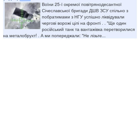
Воїни 25-ї окремої повітрянодесантної
Січеславської бригади ДШВ ЗСУ спільно з
побратимами з НГУ успішно ліквідували
чергові ворожі цілі на фронті . . "Ще один
російський танк та вантажівка перетворилися
на металобрухт! . А ми попереджали: "Не лізьте...