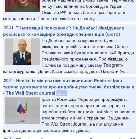
не суттєво вплине на бойові дії в Україні.
Оскільки РФ не має багато цієї зброї та її
можна знищити. Про це він сказав на своєму...
"Настоящий полковник": На Донбасі ліквідували
20:41
російського командира бригади спецназівців (фото)
На Донбасі на початку лютого було
ліквідовано російського полковника Сергія
Полякова, який був командиром 140 бригади
спеціального призначення. Про ліквідацію
Полякова повідомив у своєму Telegram-
каналі журналіст Денис Казанський, передають Патріоти Ук...
Навіть із місцем вже визначилися: Росія та Іран
20:29
таємно домовилися про виробництво тисячі безпілотників,
- The Wall Street Journal
Блог
Іран та Російська Федерація продовжують
вести таємні переговори про співпрацю в
виробництві безпілотників, які Москва активно
використовує у війні з Україною. За даними
The Wall Street Journal, на початку січня
іранська делегація високого рівня відвіда...