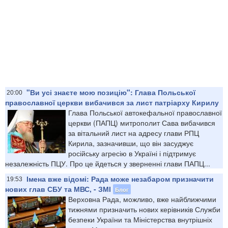
"Ви усі знаєте мою позицію": Глава Польської
20:00
православної церкви вибачився за лист патріарху Кирилу
Глава Польської автокефальної православної
церкви (ПАПЦ) митрополит Сава вибачився
за вітальний лист на адресу глави РПЦ
Кирила, зазначивши, що він засуджує
російську агресію в Україні і підтримує
незалежність ПЦУ. Про це йдеться у зверненні глави ПАПЦ...
Імена вже відомі: Рада може незабаром призначити
19:53
нових глав СБУ та МВС, - ЗМІ
Блог
Верховна Рада, можливо, вже найближчими
тижнями призначить нових керівників Служби
безпеки України та Міністерства внутрішніх