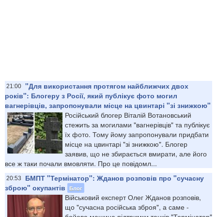
"Для використання протягом найближчих двох
21:00
років": Блогеру з Росії, який публікує фото могил
вагнерівців, запропонували місце на цвинтарі "зі знижкою"
Російський блогер Віталій Вотановський
стежить за могилами "вагнерівців" та публікує
їх фото. Тому йому запропонували придбати
місце на цвинтарі "зі знижкою". Блогер
заявив, що не збирається вмирати, але його
все ж таки почали вмовляти. Про це повідомл...
БМПТ "Термінатор": Жданов розповів про "сучасну
20:53
зброю" окупантів
Блог
Військовий експерт Олег Жданов розповів,
що "сучасна російська зброя", а саме -
бойова машина підтримки танків "Термінатор"