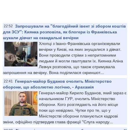
Запрошували на "благодійний івент зі збором коштів
22:52
для ЗСУ": Киянка розповіла, як блогери із Франківська
шукали дівчат на скандальні вечірки
Хлопці з Івано-Франківська організовували
вечірки у Києві, на яких знущалися з дівчат.
Вони проводили стріми з непритомними
людьми й могли гвалтувати їх. Киянка Аліна
Левчук розповіла, що також отримувала
запрошення на вечірку. Вона поділилася скриншот...
Генерал-майор Буданов очолить Міністерство
22:41
оборони, що абсолютно логічно, - Арахамія
Генерал-майор Кирило Буданов, який зараз є
начальником ГУР, очолить Міністерство
оборони. Кого розглядають на його місце
поки що невідомо. Чутки про те, що у
Міністерстві оборони плануються кадрові
зміни, офіційно підтвердив глава фракції "Слуга народу...