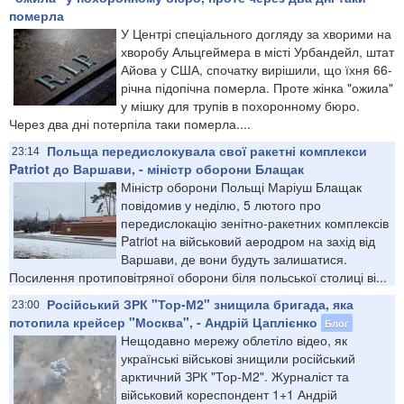
померла
У Центрі спеціального догляду за хворими на
хворобу Альцгеймера в місті Урбандейл, штат
Айова у США, спочатку вирішили, що їхня 66-
річна підопічна померла. Проте жінка "ожила"
у мішку для трупів в похоронному бюро.
Через два дні потерпіла таки померла....
Польща передислокувала свої ракетні комплекси
23:14
Patriot до Варшави, - міністр оборони Блащак
Міністр оборони Польщі Маріуш Блащак
повідомив у неділю, 5 лютого про
передислокацію зенітно-ракетних комплексів
Patriot на військовий аеродром на захід від
Варшави, де вони будуть залишатися.
Посилення протиповітряної оборони біля польської столиці ві...
Російський ЗРК "Тор-М2" знищила бригада, яка
23:00
потопила крейсер "Москва", - Андрій Цаплієнко
Блог
Нещодавно мережу облетіло відео, як
українські військові знищили російський
арктичний ЗРК "Тор-М2". Журналіст та
військовий кореспондент 1+1 Андрій