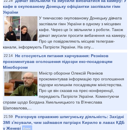
Дівчат звільнили та змусили вибачатися на камеру: У
22:28
кафе в окупованому Донецьку офіціантки заспівали гімн
України
У тимчасово окупованому Донецьку дівчата
заспівали гімн України в одному з місцевих
кафе. Через це їх звільнили з роботи. Також
дівчат змусили просити вибачення на камеру.
Про це повідомляють місцеві телеграм-
канали, інформують Патріоти України. На опу...
Не стосуються питання харчування: Резніков
22:14
прокоментував оголошення підозри екс-посадовцям
Міноборони
Міністр оборони Олексій Резніков
прокоментував інформацію про оголошення
підозри колишнім посадовцям міністерства.
Про це він сказав на прес-конференції,
передають Патріоти України. Коментуючи
справи щодо Богдана Хмельницького та В'ячеслава
Шаповалова,...
Розгорнув справжню шпигунську діяльність: Західні
21:59
ЗМІ з'ясували, чим займався патріарх Кирило в лавах КДБ
у Женеві
Блог