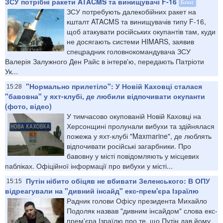
ЗСУ потрібні ракети ATACMS та винищувачі F-16
Блог
ЗСУ потребують далекобійних ракет на
кшталт ATACMS та винищувачів типу F-16,
щоб атакувати російських окупантів там, куди
не досягають системи HIMARS, заявив
спецрадник головнокомандувача ЗСУ
Валерія Залужного Ден Райс в інтерв'ю, передають Патріоти
Ук...
"Нормально прилетіло": У Новій Каховці сталася
15:28
"бавовна" у яхт-клубі, де любили відпочивати окупанти
(фото, відео)
У тимчасово окупованій Новій Каховці на
Херсонщині пролунали вибухи та здійнялася
пожежа у яхт-клубі "Maxmarine", де люблять
відпочивати російські загарбники. Про
бавовну у місті повідомляють у місцевих
пабліках. Офіційної інформації про вибухи у місті...
Путін нібито обіцяв не вбивати Зеленського: В ОПУ
15:15
відреагували на "дивний інсайд" екс-прем'єра Ізраїлю
Радник голови Офісу президента Михайло
Подоляк назвав "дивним інсайдом" слова екс-
прем'єра Ізраїлю про те, що Путін дав йому