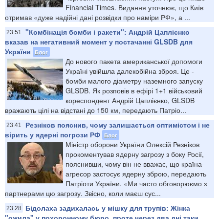
Financial Times. Видання уточнює, що Київ
отримав «дуже надійні дані розвідки про наміри РФ», а ...
"Комбінація бомби і ракети": Андрій Цаплієнко
23:51
вказав на негативний момент у постачанні GLSDB для
України
Блог
До нового пакета американської допомоги
Україні увійшла далекобійна зброя. Це -
бомби малого діаметру наземного запуску
GLSDB. Як розповів в ефірі 1+1 військовий
кореспондент Андрій Цаплієнко, GLSDB
вражають цілі на відстані до 150 км, передають Патріо...
Резніков пояснив, чому залишається оптимістом і не
23:41
вірить у ядерні погрози РФ
Блог
Міністр оборони України Олексій Резніков
прокоментував ядерну загрозу з боку Росії,
пояснивши, чому він не вважає, що країна-
агресор застосує ядерну зброю, передають
Патріоти України. «Ми часто обговорюємо з
партнерами цю загрозу. Звісно, коли маєш сус...
Бідолаха задихалась у мішку для трупів: Жінка
23:28
"ожила" у похоронному бюро, проте через два дні таки