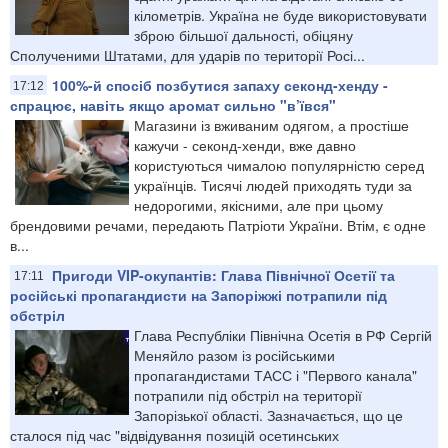
кілометрів. Україна не буде використовувати
зброю більшої дальності, обіцяну
Сполученими Штатами, для ударів по території Росі...
100%-й спосіб позбутися запаху секонд-хенду -
17:12
спрацює, навіть якщо аромат сильно "в’ївся"
Магазини із вживаним одягом, а простіше
кажучи - секонд-хенди, вже давно
користуються чималою популярністю серед
українців. Тисячі людей приходять туди за
недорогими, якісними, але при цьому
брендовими речами, передають Патріоти України. Втім, є одне
в...
Пригоди VIP-окупантів: Глава Північної Осетії та
17:11
російські пропагандисти на Запоріжжі потрапили під
обстріл
Глава Республіки Північна Осетія в РФ Сергій
Меняйло разом із російськими
пропагандистами ТАСС і "Первого канала"
потрапили під обстріл на території
Запорізької області. Зазначається, що це
сталося під час "відвідування позицій осетинських