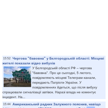
Чергова "бавовна" у Бєлгородській області: Місцеві
15:52
жителі показали відео вибухів
У Бєлгородській області РФ – чергова
"бавовна". Про це сьогодні, 5 лютого,
повідомляють місцеві Телеграм-канали,
передають Патріоти України. У
повідомленнях йдеться, що після вибуху
спрацювали сигналізації автівок. Наразі влада не коментує
інцидент. На...
Американський радник Залужного пояснив, навіщо
15:44