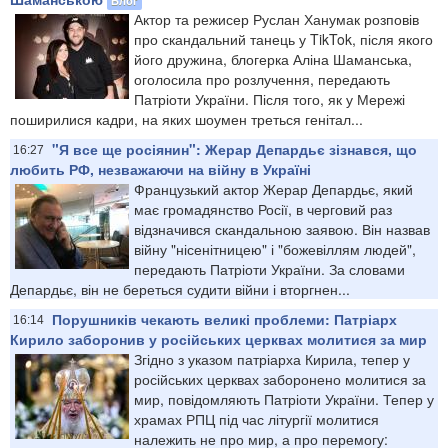
Актор та режисер Руслан Ханумак розповів
про скандальний танець у TikTok, після якого
його дружина, блогерка Аліна Шаманська,
оголосила про розлучення, передають
Патріоти України. Після того, як у Мережі
поширилися кадри, на яких шоумен треться генітал...
"Я все ще росіянин": Жерар Депардьє зізнався, що
16:27
любить РФ, незважаючи на війну в Україні
Французький актор Жерар Депардьє, який
має громадянство Росії, в черговий раз
відзначився скандальною заявою. Він назвав
війну "нісенітницею" і "божевіллям людей",
передають Патріоти України. За словами
Депардьє, він не береться судити війни і вторгнен...
Порушників чекають великі проблеми: Патріарх
16:14
Кирило заборонив у російських церквах молитися за мир
Згідно з указом патріарха Кирила, тепер у
російських церквах заборонено молитися за
мир, повідомляють Патріоти України. Тепер у
храмах РПЦ під час літургії молитися
належить не про мир, а про перемогу: