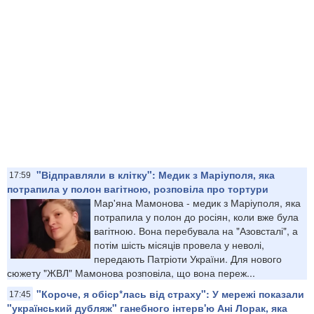
"Відправляли в клітку": Медик з Маріуполя, яка
17:59
потрапила у полон вагітною, розповіла про тортури
Мар'яна Мамонова - медик з Маріуполя, яка
потрапила у полон до росіян, коли вже була
вагітною. Вона перебувала на "Азовсталі", а
потім шість місяців провела у неволі,
передають Патріоти України. Для нового
сюжету "ЖВЛ" Мамонова розповіла, що вона переж...
"Короче, я обіср*лась від страху": У мережі показали
17:45
"український дубляж" ганебного інтерв'ю Ані Лорак, яка