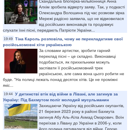
Скандальна блогерка-мільйонниця Анна
Алхім зробила відверту заяву. Так, у подкасті
Олександра Волошина під час розмови зірка
Мережі радісно заявила, що не відмовилася
від російських виконавців та продовжує
слухати їхні пісні, передають Патріоти України...
Тіна Кароль розповіла, чому не перекладатиме свої
19:49
російськомовні хіти українською
За словами артистки, зробити гарний
переклад пісні – це складно. Виконавиці
подобається, як прихильники можуть
заспівати її російськомовний трек
українською, але сама вона цього робити не
буде. "На полиці лежать понад десяток хітів. Це не проміжні
якіс...
У дитинстві втік від війни в Лівані, але загинув за
19:44
Україну: Під Бахмутом поліг молодий мусульманин
Захищаючи Україну від російських окупантів,
21 березня 2023 року в районі Бахмута
загинув Абу Аль-Аїла Ахмад Омарович. Воїн
переїхав з Лівану до України в 2006-у, коли
його родина рятувалася від війни. Герою