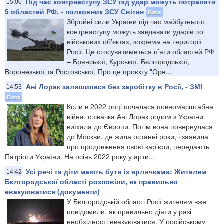
Під час контрнаступу ЗСУ під удар можуть потрапити
15:00
5 областей РФ, - полковник ЗСУ Світан
Блог
Збройні сили України під час майбутнього
контрнаступу можуть завдавати ударів по
військових об'єктах, зокрема на території
Росії. Це стосуватиметься п’яти областей РФ
– Брянської, Курської, Бєлгородської,
Воронезької та Ростовської. Про це проєкту "Оре...
Ані Лорак залишилася без заробітку в Росії, - ЗМІ
14:53
Блог
Коли в 2022 році почалася повномасштабна
війна, співачка Ані Лорак родом з України
виїхала до Європи. Потім вона повернулася
до Москви, де жила останні роки, і заявила
про продовження своєї кар'єри, передають
Патріоти України. На осінь 2022 року у арти...
Усі речі та діти мають бути із ярличками: Жителям
14:42
Бєлгородської області розповіли, як правильно
евакуюватися (документи)
У Бєлгородській області Росії жителям вже
повідомили, як правильно діяти у разі
необхідності евакуюватися. У російському