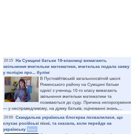
На Сумщині батьки 10-класниці вимагають
20:15
звільнення вчительки математики, вчителька подала заяву
у поліцію про... булінг
В Пустовійтівській загальноосвітній школі
Роменського району на Сумщині батьки
однієї з учениць 10-го класу вимагають
звільнення вчительки математики та
позиваються до суду. Причина непорозуміння
— у несправедливому, на думку батьків, оцінюванні знань,...
Скандальна українська блогерка похвалилася, що
20:00
слухає російські пісні, та сказала, коли перейде на
українську
Блог