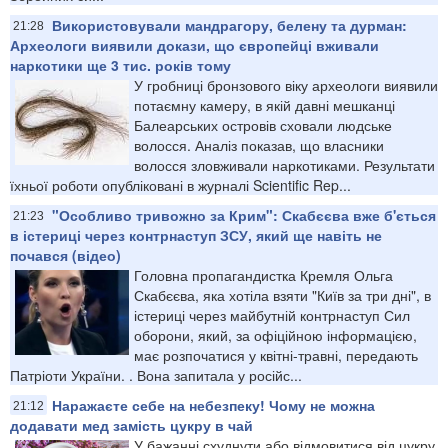
Використовували мандрагору, белену та дурман:
21:28
Археологи виявили докази, що європейці вживали
наркотики ще 3 тис. років тому
У гробниці бронзового віку археологи виявили
потаємну камеру, в якій давні мешканці
Балеарських островів сховали людське
волосся. Аналіз показав, що власники
волосся зловживали наркотиками. Результати
їхньої роботи опубліковані в журналі Scientific Rep...
"Особливо тривожно за Крим": Скабєєва вже б'ється
21:23
в істериці через контрнаступ ЗСУ, який ще навіть не
почався (відео)
Головна пропагандистка Кремля Ольга
Скабєєва, яка хотіла взяти "Київ за три дні", в
істериці через майбутній контрнаступ Сил
оборони, який, за офіційною інформацією,
має розпочатися у квітні-травні, передають
Патріоти України. . Вона запитала у російс...
Наражаєте себе на небезпеку! Чому не можна
21:12
додавати мед замість цукру в чай
У бажанні схуднути або відмовитися від цукру