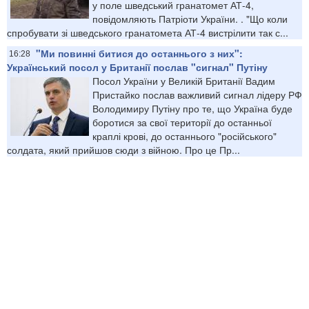
у поле шведський гранатомет АТ-4,
повідомляють Патріоти України. . "Що коли
спробувати зі шведського гранатомета АТ-4 вистрілити так с...
"Ми повинні битися до останнього з них":
16:28
Український посол у Британії послав "сигнал" Путіну
Посол України у Великій Британії Вадим
Пристайко послав важливий сигнал лідеру РФ
Володимиру Путіну про те, що Україна буде
боротися за свої території до останньої
краплі крові, до останнього "російського"
солдата, який прийшов сюди з війною. Про це Пр...