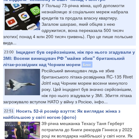
У Польщі 73-річна жінка, щоб допомогти
незнайомцю зі соціальних мереж набрала
кредитів та продала власну квартиру.
Загалом шахраю, який обіцяв з нею
одружитися, вона переказала 500 тисяч
злотих( понад 4 млн 200 тисяч гривень). Про це пише польське
вида...
Інцидент був серйознішим, ніж про нього згадували у
23:00
ЗМІ: Восени винищувач РФ "майже збив" британський
літак-розвідник над Чорним морем
Блог
Російський винищувач ледь не збив
британського літака-розвідника RC-135 Rivet
Joint над Чорним морем восени минулого
року. Цей інцидент був значно серйознішим,
ніж про нього згадували у ЗМІ. Збиття літака
загрожувало вступом НАТО у війну з Росією, інфо...
Носить 52-й розмір взуття: Як виглядає жінка з
22:51
найбільшою у світі ногою (фото)
39-річна мешканка Техасу Таня Герберт
потрапила до Книги рекордів Гіннеса у 2022
році як володарка найбільшої у світі ноги. Як