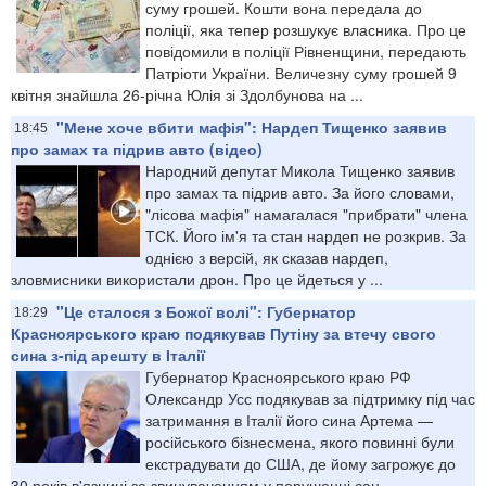
суму грошей. Кошти вона передала до
поліції, яка тепер розшукує власника. Про це
повідомили в поліції Рівненщини, передають
Патріоти України. Величезну суму грошей 9
квітня знайшла 26-річна Юлія зі Здолбунова на ...
"Мене хоче вбити мафія": Нардеп Тищенко заявив
18:45
про замах та підрив авто (відео)
Народний депутат Микола Тищенко заявив
про замах та підрив авто. За його словами,
"лісова мафія" намагалася "прибрати" члена
ТСК. Його ім'я та стан нардеп не розкрив. За
однією з версій, як сказав нардеп,
зловмисники використали дрон. Про це йдеться у ...
"Це сталося з Божої волі": Губернатор
18:29
Красноярського краю подякував Путіну за втечу свого
сина з-під арешту в Італії
Губернатор Красноярського краю РФ
Олександр Усс подякував за підтримку під час
затримання в Італії його сина Артема —
російського бізнесмена, якого повинні були
екстрадувати до США, де йому загрожує до
30 років в'язниці за звинуваченням у порушенні сан...