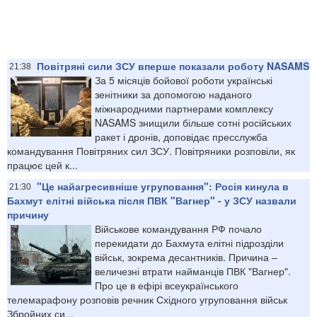
Повітряні сили ЗСУ вперше показали роботу NASAMS
21:38
За 5 місяців бойової роботи українські
зенітники за допомогою наданого
міжнародними партнерами комплексу
NASAMS знищили більше сотні російських
ракет і дронів, доповідає пресслужба
командування Повітряних сил ЗСУ. Повітряники розповіли, як
працює цей к...
"Це найагресивніше угруповання": Росія кинула в
21:30
Бахмут елітні війська після ПВК "Вагнер" - у ЗСУ назвали
причину
Військове командування РФ почало
перекидати до Бахмута елітні підрозділи
військ, зокрема десантників. Причина –
величезні втрати найманців ПВК "Вагнер".
Про це в ефірі всеукраїнського
телемарафону розповів речник Східного угруповання військ
Збройних си...