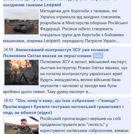
західними танками Leopard
Методички для боротьби з танками, які
Україна отримала від західних союзників,
розробили в Міністерстві оборони Російської
Федерації. Росіяни нібито створюють
спеціальні групи для боротьби з бойовими
машинами, зокрема Leopard, передають Патріоти Україн...
Анонсований контрнаступ ЗСУ уже почався:
16:50
Полковник Світан вказав на перші ознаки
Блог
Полковник ЗСУ в запасі, військовий експерт,
льотчик-інструктор Роман Світан вважає, що
на початку контрнаступу української армії
будуть знищуватись великі військові бази
окупантів і частково ці заходи вже були
зроблені цього тижня. Таку думку експерт в...
"Ось чому я кажу, що їхнє озброєння - г*внище":
16:42
Пропагандист Кремля тестував натовський гранатомет і
ледь не вбився (відео)
Російський пропагандист вирішив на собі
продемонструвати всю "легкість" у
користуванні натівським озброєнням, взявши