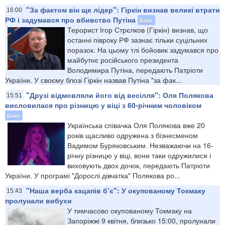
"За фактом він ще лідер": Гіркін визнав великі втрати
16:00
РФ і задумався про вбивство Путіна
Блог
Терорист Ігор Стрєлков (Гіркін) визнав, що
останні півроку РФ зазнає тільки суцільних
поразок. На цьому тлі бойовик задумався про
майбутнє російського президента
Володимира Путіна, передають Патріоти
України. У своєму блозі Гіркін назвав Путіна "за фак...
"Друзі відмовляли його від весілля": Оля Полякова
15:51
висловилася про різницю у віці з 60-річним чоловіком
Блог
Українська співачка Оля Полякова вже 20
років щасливо одружена з бізнесменом
Вадимом Буряковським. Незважаючи на 16-
річну різницю у віці, вони таки одружилися і
виховують двох дочок, передають Патріоти
України. У програмі "Дорослі дівчатка" Полякова ро...
"Наша верба кацапів б’є": У окупованому Токмаку
15:43
пролунали вибухи
У тимчасово окупованому Токмаку на
Запоріжжі 9 квітня, близько 15:00, пролунали