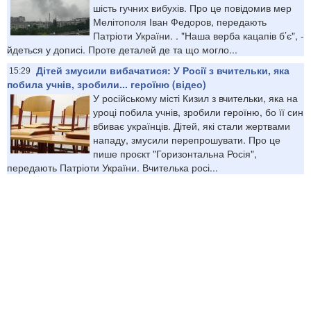
шість гучних вибухів. Про це повідомив мер
Мелітополя Іван Федоров, передають
Патріоти України. . "Наша верба кацапів б’є", -
йдеться у дописі. Проте деталей де та що могло...
Дітей змусили вибачатися: У Росії з вчительки, яка
15:29
побила учнів, зробили... героїню (відео)
У російському місті Кизил з вчительки, яка на
уроці побила учнів, зробили героїню, бо її син
вбиває українців. Дітей, які стали жертвами
нападу, змусили перепрошувати. Про це
пише проєкт "Горизонтальна Росія",
передають Патріоти України. Вчителька росі...