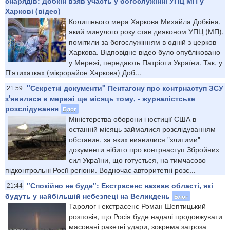
снарядів: Добкін взяв участь у богослужінні УПЦ МП у
Харкові (відео)
Колишнього мера Харкова Михайла Добкіна,
який минулого року став дияконом УПЦ (МП),
помітили за богослужінням в одній з церков
Харкова. Відповідне відео було опубліковано
у Мережі, передають Патріоти України. Так, у
П'ятихатках (мікрорайон Харкова) Доб...
"Секретні документи" Пентагону про контрнаступ ЗСУ
21:59
з'явилися в мережі ще місяць тому, - журналістське
розслідування
Блог
Міністерства оборони і юстиції США в
останній місяць займалися розслідуванням
обставин, за яких виявилися "злитими"
документи нібито про контрнаступ Збройних
сил України, що готується, на тимчасово
підконтрольні Росії регіони. Водночас авторитетні розс...
"Спокійно не буде": Екстрасенс назвав області, які
21:44
будуть у найбільшій небезпеці на Великдень
Блог
Таролог і екстрасенс Роман Шептицький
розповів, що Росія буде надалі продовжувати
масовані ракетні удари, зокрема загроза