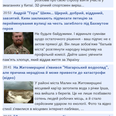
змаганнях у Китаї. 32-річний спортсмен виріш...
Андрій "Гора" Шиян... Щирий, добрий, відданий,
20:53
завзятий. Киян закликають підписати петицію за
перейменування вулиці на честь загиблого під Бахмутом
героя
Не будьте байдужими. І відкиньте сумніви
щодо остаточного рішення - ваш підпис не є
актом прямої дії. Він лише зобов'яже "батьків
міста" розглянути народну ініціативу на
профільній комісії. Дайте шанс увічнити
пам'ять хлопця, який віддав життя за Україну
На Житомирщині з'явився "Ніагарський водоспад",
20:41
але причина нерадісна й може привести до катастрофи
(відео)
У районі міста Малин на Житомирщині
місцевий кар'єр затопила вода з річки Ірша,
яка вийшла з берегів. Це не лише позбавило
сотень людей робочих місць, а й стало
серйозним ударом по екології. Фото та відео
стихії з'явилися в місцевих інтернет-пабліках, ...