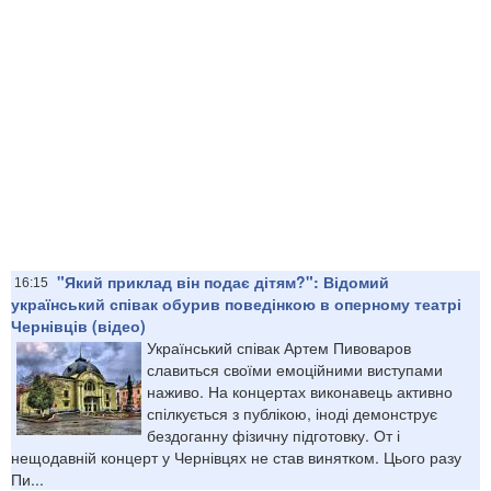
"Який приклад він подає дітям?": Відомий
16:15
український співак обурив поведінкою в оперному театрі
Чернівців (відео)
Український співак Артем Пивоваров
славиться своїми емоційними виступами
наживо. На концертах виконавець активно
спілкується з публікою, іноді демонструє
бездоганну фізичну підготовку. От і
нещодавній концерт у Чернівцях не став винятком. Цього разу
Пи...