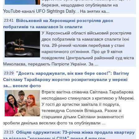
березня, нещодавно опублікували на
YouTube-каналі UFO Sightings Daily. . На знятих ка...
Військовий на Херсонщині розстріляв двох
23:41
побратимів та намагався їх спалити
У Херсонській області військовий розстріляв
двох побратимів та намагався спалити їхні
тіла. 29-річний чоловік перебував у стані
наркотичного сп'яніння. Про це 9 квітня
повідомляє Центральний районний суд міста
Миколаєва, передають Патріоти України. За ...
"Досить народжувати, вік вже бере своє!": Вагітну
23:29
Світлану Тарабарову жорстко розкритикували у мережі
за... веселе фото
Втретє вагітна співачка Світлана Тарабарова
несподівано стикнулася з критикою у Мережі.
У гості до артистки завітала її подруга,
телеведуча Соломія Вітвіцька. Разом зі
старшими дітьми Світлани знаменитості
зробили декілька веселих фото та опублікували ...
Обіцяв одружитися: 73-річна жінка продала квартиру
23:15
та віддала "коханому зі США" понад 4 млн грн