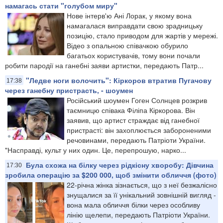
намагась стати "голубом миру"
Нове інтерв'ю Ані Лорак, у якому вона
намагалася виправдати свою зрадницьку
позицію, стало приводом для жартів у мережі.
Відео з опальною співачкою обурило
багатьох користувачів, тому вони почали
робити пародії на ганебні заяви артистки, передають Патр...
"Ледве ноги волочить": Кіркоров втратив Пугачову
17:38
через ганебну пристрасть, - шоумен
Російський шоумен Гоген Солнцев розкрив
таємницю співака Філіпа Кіркорова. Він
заявив, що артист страждає від ганебної
пристрасті: він захоплюється забороненими
речовинами, передають Патріоти України.
"Насправді, культ у них один. Це, перепрошую, нарко...
Була схожа на білку через рідкісну хворобу: Дівчина
17:30
зробила операцію за $200 000, щоб змінити обличчя (фото)
22-річна жінка зізнається, що з неї безжалісно
знущалися за її унікальний зовнішній вигляд -
вона мала обличчя білки через особливу
лінію щелепи, передають Патріоти України.