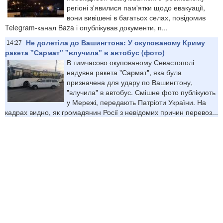
регіоні з'явилися пам'ятки щодо евакуації,
вони вивішені в багатьох селах, повідомив
Telegram-канал Baza і опублікував документи, п...
Не долетіла до Вашингтона: У окупованому Криму
14:27
ракета "Сармат" "влучила" в автобус (фото)
В тимчасово окупованому Севастополі
надувна ракета "Сармат", яка була
призначена для удару по Вашингтону,
"влучила" в автобус. Смішне фото публікують
у Мережі, передають Патріоти України. На
кадрах видно, як громадянин Росії з невідомих причин перевоз...