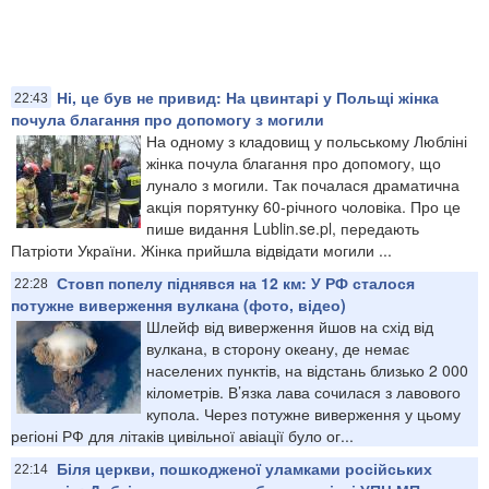
Ні, це був не привид: На цвинтарі у Польщі жінка
22:43
почула благання про допомогу з могили
На одному з кладовищ у польському Любліні
жінка почула благання про допомогу, що
лунало з могили. Так почалася драматична
акція порятунку 60-річного чоловіка. Про це
пише видання Lublin.se.pl, передають
Патріоти України. Жінка прийшла відвідати могили ...
Стовп попелу піднявся на 12 км: У РФ сталося
22:28
потужне виверження вулкана (фото, відео)
Шлейф від виверження йшов на схід від
вулкана, в сторону океану, де немає
населених пунктів, на відстань близько 2 000
кілометрів. В’язка лава сочилася з лавового
купола. Через потужне виверження у цьому
регіоні РФ для літаків цивільної авіації було ог...
Біля церкви, пошкодженої уламками російських
22:14