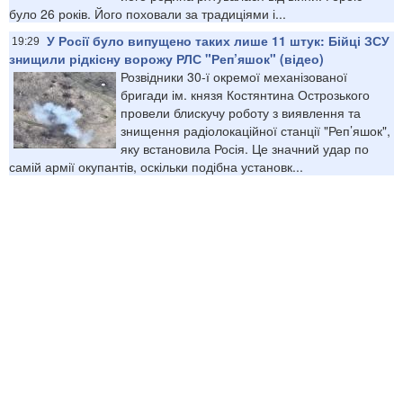
було 26 років. Його поховали за традиціями і...
У Росії було випущено таких лише 11 штук: Бійці ЗСУ
19:29
знищили рідкісну ворожу РЛС "Реп’яшок" (відео)
Розвідники 30-ї окремої механізованої
бригади ім. князя Костянтина Острозького
провели блискучу роботу з виявлення та
знищення радіолокаційної станції "Реп’яшок",
яку встановила Росія. Це значний удар по
самій армії окупантів, оскільки подібна установк...