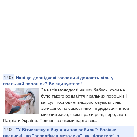
Навіщо досвідчені господині додають сіль у
17:07
пральний порошок? Ви здивуєтеся!
За часів молодості наших бабусь, коли не
було такого розмаїття пральних порошків і
капсул, господині використовували сіль.
Звичайно, не самостійно - її додавали в той
миючий засіб, яким прали речі, передають
Патріоти України. Причин, за якими варто вик...
"У Вітчизняну війну діди так робили": Росіяни
17:00
впевнені, що "розробили методику", як "боротися" з