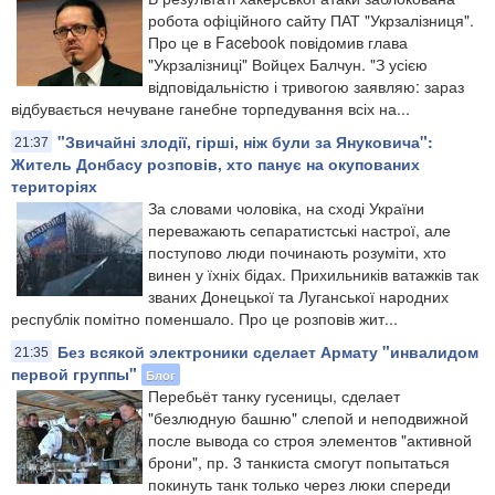
робота офіційного сайту ПАТ "Укрзалізниця".
Про це в Facebook повідомив глава
"Укрзалізниці" Войцех Балчун. "З усією
відповідальністю і тривогою заявляю: зараз
відбувається нечуване ганебне торпедування всіх на...
"Звичайні злодії, гірші, ніж були за Януковича":
21:37
Житель Донбасу розповів, хто панує на окупованих
територіях
За словами чоловіка, на сході України
переважають сепаратистські настрої, але
поступово люди починають розуміти, хто
винен у їхніх бідах. Прихильників ватажків так
званих Донецької та Луганської народних
республік помітно поменшало. Про це розповів жит...
Без всякой электроники сделает Армату "инвалидом
21:35
первой группы"
Блог
Перебьёт танку гусеницы, сделает
"безлюдную башню" слепой и неподвижной
после вывода со строя элементов "активной
брони", пр. 3 танкиста смогут попытаться
покинуть танк только через люки спереди