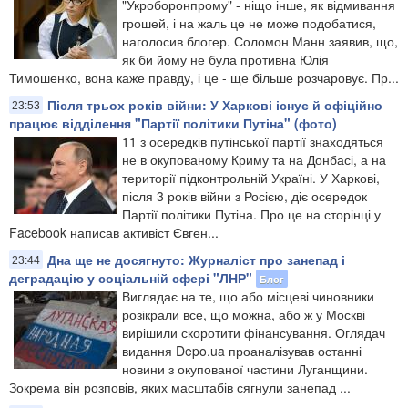
"Укроборонпрому" - ніщо інше, як відмивання
грошей, і на жаль це не може подобатися,
наголосив блогер. Соломон Манн заявив, що,
як би йому не була противна Юлія
Тимошенко, вона каже правду, і це - ще більше розчаровує. Пр...
Після трьох років війни: У Харкові існує й офіційно
23:53
працює відділення "Партії політики Путіна" (фото)
11 з осередків путінської партії знаходяться
не в окупованому Криму та на Донбасі, а на
території підконтрольній Україні. У Харкові,
після 3 років війни з Росією, діє осередок
Партії політики Путіна. Про це на сторінці у
Facebook написав активіст Євген...
Дна ще не досягнуто: Журналіст про занепад і
23:44
деградацію у соціальній сфері "ЛНР"
Блог
Виглядає на те, що або місцеві чиновники
розікрали все, що можна, або ж у Москві
вирішили скоротити фінансування. Оглядач
видання Depo.ua проаналізував останні
новини з окупованої частини Луганщини.
Зокрема він розповів, яких масштабів сягнули занепад ...