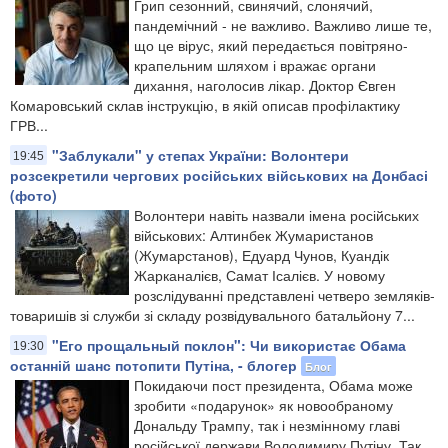
Грип сезонний, свинячий, слонячий,
пандемічний - не важливо. Важливо лише те,
що це вірус, який передається повітряно-
крапельним шляхом і вражає органи
дихання, наголосив лікар. Доктор Євген
Комаровський склав інструкцію, в якій описав профілактику
ГРВ...
"Заблукали" у степах України: Волонтери
19:45
розсекретили чергових російських військових на Донбасі
(фото)
Волонтери навіть назвали імена російських
військових: Алтинбек Жумаристанов
(Жумарстанов), Едуард Чунов, Куандік
Жарканалієв, Самат Ісалієв. У новому
розслідуванні представлені четверо земляків-
товаришів зі служби зі складу розвідувального батальйону 7...
"Его прощальный поклон": Чи використає Обама
19:30
останній шанс потопити Путіна, - блогер
Блог
Покидаючи пост президента, Обама може
зробити «подарунок» як новообраному
Дональду Трампу, так і незмінному главі
російської держави Володимиру Путіну. Так,