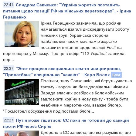
Синдром Савченко: "Україна жорстко поставить
22:41
питання щодо позиції РФ на мінських переговорах", - Ірина
Геращенко
Ірина Геращенко зазначила, що росіяни
намагаються взагалі дискредитувати роботу
мінських груп. Українська сторона
найближчим часом має намір жорстко
поставити питання щодо позиції Росії на
переговорах у Мінську. Про це в ефірі "112 Україна" заявила
пер...
"Этот процесс специально кем-то инициирован,
22:37
"Приватбанк" специально "качают" - Карл Волох
Блог
Політики, типу Саакашвілі, які беруть участь в
такому - вороги чи безвідповідальні нікчеми.
Заради власних розбірок з Коломойським
заштовхати країну в нову кризу - треба бути
неабияким мерзотником, вважає блогер.
"Посмотрел обсуждения под постами блоге...
Путін може тішитися: ЄС поки не готовий до санкцій
22:27
проти РФ через Сирію
Джерело в ЄС заявило, що всі розуміють, що