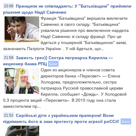
Принципи не співпадають: У "Батьківщині" прийняли
22:08
рішення щодо Надії Савченко
Фракція "Батьківщина" вирішила виключити
Савченко зі свого складу. "Батьківщина"
ухвалила рішення про виключення нардепа
Надії Савченко зі складу фракції. Про це
йдеться у поширеній "Батьківщиною" заяві,
зазначають Патріоти України. . У ній йдеться, що...
Зависть грех)) Сестра патриарха Кирилла —
21:58
акционер банка РПЦ
Блог
Один из акционеров и членов совета
директоров банка «Пересвет» — Елена
Холодова, предположительно, сестра
патриарха Русской православной церкви
Кирилла, сообщает «Дождь». У Холодовой
0,3 процента акций «Пересвета». В 2010 году она стала
заместителем пр...
Сирійські діти з українським прапором! Вони
21:52
піднімають його в знак протесту проти агресії роССії!
Блог