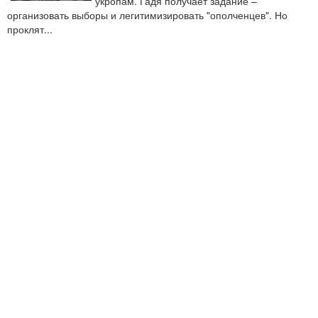
укропам. Гадя получает задание –
организовать выборы и легитимизировать "ополченцев". Но
проклят...