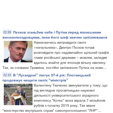
Пєсков зганьбив себе і Путіна перед японськими
22:26
високопосадовцями, поки його шеф звично запізнювався
Намагаючись виправдати свого
«начальника», Дмитро Пєсков почав
розповідати про надзвичайно щільний графік
глави російської держави – мовляв, заледве
вдалось знайти для японців вільну хвилину.
Так, за словами Травкіна, постійні запізнення Путіна на кожн...
В "Лугандоні" лютує 37-й рік: Плотницький
22:15
продовжує нищити своїх "міністрів"
Валентину Ткаченко звинуватили у тому, що
під виглядом просвітницько-наукової
діяльності університетського аграрного
комплексу "Колос" вона вкрала 7 мільйонів
рублів з початку 2015 року. Так зване
"міністерство внутрішніх справ" самопроголошеної "ЛНР" ...