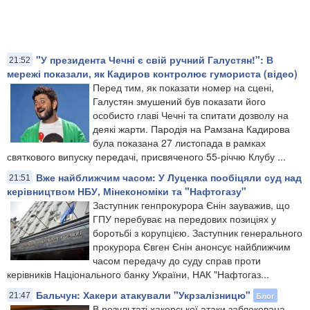
"У президента Чечні є свій ручний Галустян!": В
21:52
мережі показали, як Кадиров контролює гумориста (відео)
Перед тим, як показати номер на сцені,
Галустян змушений був показати його
особисто главі Чечні та спитати дозволу на
деякі жарти. Пародія на Рамзана Кадирова
була показана 27 листопада в рамках
святкового випуску передачі, присвяченого 55-річчю Клубу ...
Вже найближчим часом: У Луценка пообіцяли суд над
21:51
керівництвом НБУ, Мінекономіки та "Нафтогазу"
Заступник генпрокурора Єнін зауважив, що
ГПУ перебуває на передових позиціях у
боротьбі з корупцією. Заступник генерального
прокурора Євген Єнін анонсує найближчим
часом передачу до суду справ проти
керівників Національного банку України, НАК "Нафтогаз...
Бальчун: Хакери атакували "Укрзалізницю"
Блог
21:47
В результаті хакерської атаки заблокована