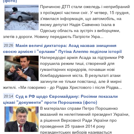
(фото)
Причиною ДТП стали ожеледь і неприбраний
з проїжджої частини сніг. У четвер, 15 грудня,
з'явилася інформація, що автомобіль, на
якому депутат Надія Савченко їхала в
Одеську область на зустріч з виборцями,
злетів з дороги. Новину передають Патріоти Укра...
Манія величі диктатора: Асад назвав знищення
20:26
своєю армією і "орлами" Путіна Алеппо поділом історії
Напередодні армія Асада за підтримки РФ
порушила режим тиші, створений для
гуманітарних коридорів, почавши нові
бомбардування міста. В результаті атаки
загинули не тільки повстанці, але й мирні
жителі. «Ми говоримо - до Різдва Христового і після Різдва...
Суд в РФ щодо Євромайдану: Росіяни показали
20:14
цікаві "документи" проти Порошенка (фото)
В матеріалах справи Петро Порошенко
вказаний як нелегітимний президент України,
а рішення Верховної Ради України про
проведення 25 травня 2014 року
президентських виборів називається