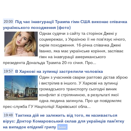
Під час інавгурації Трампа гімн США виконає співачка
20:00
українського походження (фото)
Однак судячи з сайту та сторінок Джекі у
соцмережах, з Україною її не пов'язує нічого,
окрім походження. 16-річна співачка Джекі
Іванко, яка має українське коріння, заспіває
гімн на інавгурації американського
президента Дональда Трампа 20-го січня. Про...
В Харкові на зупинці застрелили чоловіка
19:57
Один з учасників сварки раптово дістав зброю
і вистрілив в іншого. У Харкові на зупинці
громадського транспорту сьогодні виник
конфлікт зі стріляниною, в результаті якої
одна людина загинула. Про це повідомляє
прес-служба ГУ Нацполіції Харківської обла...
Тактика дій не залежить від того, як називається
19:48
вірус: Доктор Комаровський склав для українців пам'ятку
на випадок епідемії грипу
Блог