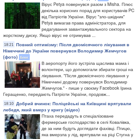
Вірус Petya повернувся разом з Misha. Плюс
декілька корисних порад для користувачів PC
від Патріотів України. Вірус "зло-шкідник"
Petya вимагав права адміністратора, для
редагування завантажувального сектора на
жорсткому диску. Якщо вірус не отримував ...
Повний оптимізму: Після двомісячного лікування в
18:21
Німеччині до України повернувся Володимир Жемчугов
(фото)
Блог
В аеропорту його зустріла щаслива мама і
волонтери, що допомогали збирати гроші на
лікування. "Після двомісячного лікування у
Німеччині додому повернувся Володимир
Жемчугов." - пише у своєму Facebook Ірина
Геращенко, передають Патріоти України, продовж...
Добрий вчинок: Поліцейські на Київщині врятували
18:10
лебедя, який вмерз у кригу (відео)
Птаха передадуть в спеціалізоване
фермерське господарство в селі Ковалівка,
де за ним будуть доглядати фахівці. Птицю,
яка вмерзла у лід, врятували на ріці Стугна у