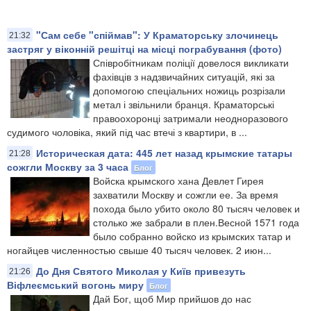
"Сам себе "спіймав": У Краматорську злочинець
21:32
застряг у віконній решітці на місці пограбування (фото)
Співробітникам поліції довелося викликати
фахівців з надзвичайних ситуацій, які за
допомогою спеціальних ножиць розрізали
метал і звільнили бранця. Краматорські
правоохоронці затримали неодноразового
судимого чоловіка, який під час втечі з квартири, в ...
Историческая дата: 445 лет назад крымские татары
21:28
сожгли Москву за 3 часа
Блог
Войска крымского хана Девлет Гирея
захватили Москву и сожгли ее. За время
похода было убито около 80 тысяч человек и
столько же забрали в плен.Весной 1571 года
было собранно войско из крымских татар и
ногайцев численностью свыше 40 тысяч человек. 2 июн...
До Дня Святого Миколая у Київ привезуть
21:26
Віфлеємський вогонь миру
Блог
Дай Бог, щоб Мир прийшов до нас