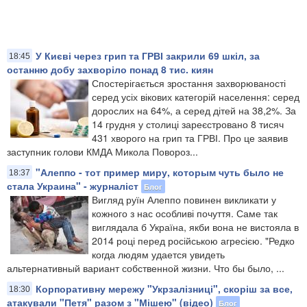
У Києві через грип та ГРВІ закрили 69 шкіл, за
18:45
останню добу захворіло понад 8 тис. киян
Спостерігається зростання захворюваності
серед усіх вікових категорій населення: серед
дорослих на 64%, а серед дітей на 38,2%. За
14 грудня у столиці зареєстровано 8 тисяч
431 хворого на грип та ГРВІ. Про це заявив
заступник голови КМДА Микола Повороз...
"Алеппо - тот пример миру, которым чуть было не
18:37
стала Украина" - журналіст
Блог
Вигляд руїн Алеппо повинен викликати у
кожного з нас особливі почуття. Саме так
виглядала б Україна, якби вона не вистояла в
2014 році перед російською агресією. "Редко
когда людям удается увидеть
альтернативный вариант собственной жизни. Что бы было, ...
Корпоративну мережу "Укрзалізниці", скоріш за все,
18:30
атакували "Петя" разом з "Мішею" (відео)
Блог