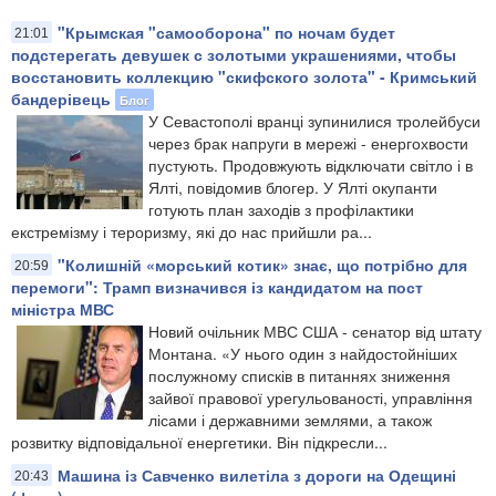
"Крымская "самооборона" по ночам будет
21:01
подстерегать девушек с золотыми украшениями, чтобы
восстановить коллекцию "скифского золота" - Кримський
бандерівець
Блог
У Севастополі вранці зупинилися тролейбуси
через брак напруги в мережі - енергохвости
пустують. Продовжують відключати світло і в
Ялті, повідомив блогер. У Ялті окупанти
готують план заходів з профілактики
екстремізму і тероризму, які до нас прийшли ра...
"Колишній «морський котик» знає, що потрібно для
20:59
перемоги": Трамп визначився із кандидатом на пост
міністра МВС
Новий очільник МВС США - сенатор від штату
Монтана. «У нього один з найдостойніших
послужному списків в питаннях зниження
зайвої правової урегульованості, управління
лісами і державними землями, а також
розвитку відповідальної енергетики. Він підкресли...
Машина із Савченко вилетіла з дороги на Одещині
20:43