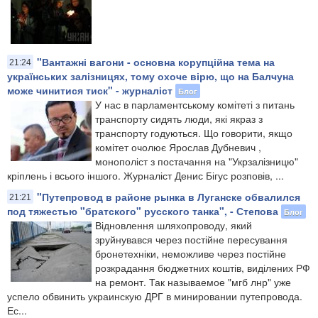
"Вантажні вагони - основна корупційна тема на
21:24
українських залізницях, тому охоче вірю, що на Балчуна
може чинитися тиск" - журналіст
Блог
У нас в парламентському комітеті з питань
транспорту сидять люди, які якраз з
транспорту годуються. Що говорити, якщо
комітет очолює Ярослав Дубневич ,
монополіст з постачання на "Укрзалізницю"
кріплень і всього іншого. Журналіст Денис Бігус розповів, ...
"Путепровод в районе рынка в Луганске обвалился
21:21
под тяжестью "братского" русского танка", - Степова
Блог
Відновлення шляхопроводу, який
зруйнувався через постійне пересування
бронетехніки, неможливе через постійне
розкрадання бюджетних коштів, виділених РФ
на ремонт. Так называемое "мгб лнр" уже
успело обвинить украинскую ДРГ в минировании путепровода.
Ес...