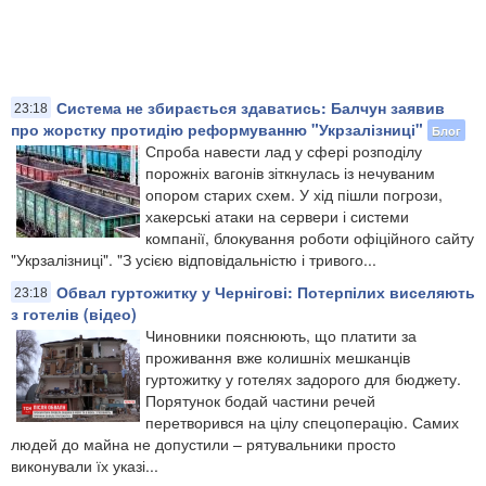
Система не збирається здаватись: Балчун заявив
23:18
про жорстку протидію реформуванню "Укрзалізниці"
Блог
Спроба навести лад у сфері розподілу
порожніх вагонів зіткнулась із нечуваним
опором старих схем. У хід пішли погрози,
хакерські атаки на сервери і системи
компанії, блокування роботи офіційного сайту
"Укрзалізниці". "З усією відповідальністю і тривого...
Обвал гуртожитку у Чернігові: Потерпілих виселяють
23:18
з готелів (відео)
Чиновники пояснюють, що платити за
проживання вже колишніх мешканців
гуртожитку у готелях задорого для бюджету.
Порятунок бодай частини речей
перетворився на цілу спецоперацію. Самих
людей до майна не допустили – рятувальники просто
виконували їх указі...