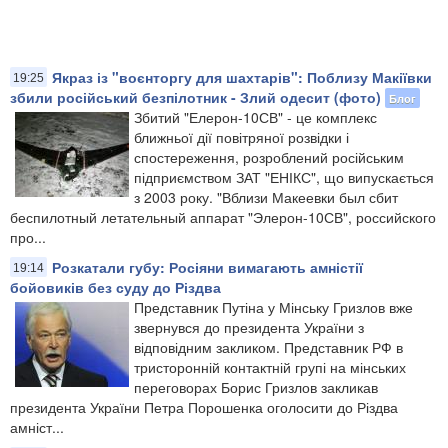
Якраз із "воєнторгу для шахтарів": Поблизу Макіївки
19:25
збили російський безпілотник - Злий одесит (фото)
Блог
Збитий "Елерон-10СВ" - це комплекс
ближньої дії повітряної розвідки і
спостереження, розроблений російським
підприємством ЗАТ "ЕНІКС", що випускається
з 2003 року. "Вблизи Макеевки был сбит
беспилотный летательный аппарат "Элерон-10СВ", российского
про...
Розкатали губу: Росіяни вимагають амністії
19:14
бойовиків без суду до Різдва
Представник Путіна у Мінську Гризлов вже
звернувся до президента України з
відповідним закликом. Представник РФ в
тристоронній контактній групі на мінських
переговорах Борис Гризлов закликав
президента України Петра Порошенка оголосити до Різдва
амніст...