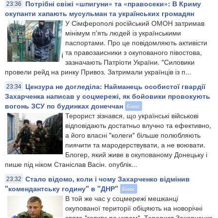
Потрібні свіжі «шпигуни» та «правосеки»: В Криму
23:36
окупанти хапають мусульман та українських громадян
У Сімферополі російський ОМОН затримав
мінімум п'ять людей із українськими
паспортами. Про це повідомляють активісти
та правозаисники з окупованого півостова,
зазначають Патріоти України. "Силовики
провели рейд на ринку Привоз. Затримали українців із п...
Цензура не догледіла: Найманець особистої гвардії
23:34
Захарченка написав у соцмережі, як бойовики провокують
вогонь ЗСУ по будинках донеччан
Блог
Терорист зізнався, що українські військові
відповідають достатньо влучно та ефективно,
а його власні "колеги" більше полюбляють
пиячити та мародерствувати, а не воювати.
Блогер, який живе в окупованому Донецьку і
пише під ніком Станіслав Васін. опублік...
Стало відомо, коли і чому Захарченко відмінив
23:32
"комендантську годину" в "ДНР"
Блог
В той же час у соцмережі мешканці
окупованої території обіцяють на новорічні
свята "гатити по украм". Терорист Захарченко