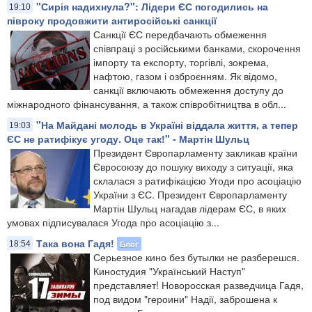
"Сирія надихнула?": Лідери ЄС погодились на
19:10
півроку продовжити антиросійські санкції
Санкції ЄС передбачають обмеження
співпраці з російськими банками, скорочення
імпорту та експорту, торгівлі, зокрема,
нафтою, газом і озброєнням. Як відомо,
санкції включають обмеження доступу до
міжнародного фінансування, а також співробітництва в обл...
"На Майдані молодь в Україні віддала життя, а тепер
19:03
ЄС не ратифікує угоду. Оце так!" - Мартін Шульц
​Президент Європарламенту закликав країни
Євросоюзу до пошуку виходу з ситуації, яка
склалася з ратифікацією Угоди про асоціацію
України з ЄС​. Президент Європарламенту
Мартін Шульц нагадав лідерам ЄС, в яких
умовах підписувалася Угода про асоціацію з...
Така вона Гадя!
Блог
18:54
Серьезное кино без бутылки не разберешся.
Киностудия "Український Наступ"
представляет! Новоросская разведчица Гадя,
под видом "героини" Надії, заброшена к