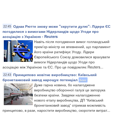
Однак Рютте знову може "скрутити дулю": Лідери ЄС
22:45
погодилися з вимогами Нідерландів щодо Угоди про
асоціацію з Україною - Reuters
Навіть після погодження вимог голландський
прем'єр-міністр не впевнений, що парламент
його країни ратифікує Угоду. Лідери
Європейського Союзу домовилися врахувати
вимоги Нідерландів щодо Угоди про
асоціацію між Україною та ЄС. Про це повідомляє Reuters...
Принципово новітнє виробництво: Київський
22:43
бронетанковий завод нарощує потенціал
Блог
​Дуже гарна новина, бо налагоджене
виробництво оборонної галузі це запорука
безпеки країни. Завдяки налагодженню
нового етапу виробництва, ДП “Київський
бронетанковий завод” отримав можливість
принципово, в рази, наростити виробництво, скоротити витрат...