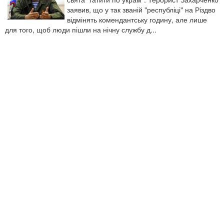
заявив, що у так званій "республіці" на Різдво
відмінять комендантську годину, але лише
для того, щоб люди пішли на нічну службу д...