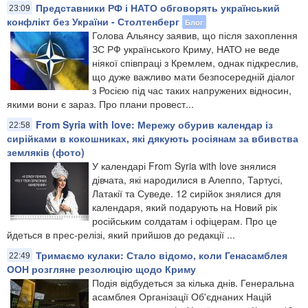
Представники РФ і НАТО обговорять український
23:09
конфлікт без України - Столтенберг
Блог
Голова Альянсу заявив, що після захоплення
ЗС РФ українського Криму, НАТО не веде
ніякої співпраці з Кремлем, однак підкреслив,
що дуже важливо мати безпосередній діалог
з Росією під час таких напружених відносин,
якими вони є зараз. Про плани провест...
From Syria with love: Мережу обурив календар із
22:58
сирійками в кокошниках, які дякують росіянам за вбивства
земляків (фото)
У календарі From Syria with love знялися
дівчата, які народилися в Алеппо, Тартусі,
Латакії та Суведе. 12 сирійок знялися для
календаря, який подарують на Новий рік
російським солдатам і офіцерам. Про це
йдеться в прес-релізі, який прийшов до редакції ...
Тримаємо кулаки: Стало відомо, коли Генасамблея
22:49
ООН розгляне резолюцію щодо Криму
​Подія відбудеться за кілька днів. Генеральна
асамблея Організації Об'єднаних Націй